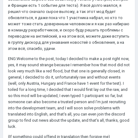
и Франции есть 1 событие для теста). Я всё долго маялся, я
решил что сначало сырое выложу, а так этот мод будет
обновляться, я даже пока что 1 участника набрал, но кто то
может тоже стать доверенным человеком и я как раз набираю
в команду разработчиков, и скоро буду решать проблемы с
переводом на английский, а на этом всё, можете даже вступить
в группу дискорд для узнавания новостей о обновления, а на
этом всё, спасибо, удачи.
ENG:Welcome to the post, today I decided to make a post right now,
yes, it may sound strange because I remember how that mod did not
look very much like a red flood, but that one is generally closed, in
general, I decided to do it, unfortunately raw and without events
(well, only Austria, Hungary and France have 1 event for the test). I
toiled for a long time, I decided that I would first lay out the raw, and
so this mod will be updated, I even typed 1 participant so far, but
someone can also become a trusted person and I’m just recruiting
into the development team, and I will soon solve problems with
translated into English, and that's all, you can even join the discord
group to find out news about the update, and that's all, thanks, good
luck.
(If something could offend in translation then forgive me)