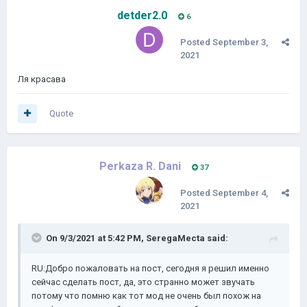
detder2.0
6
Posted
September 3,
2021
Ля красава
Quote
Perkaza R. Dani
37
Posted
September 4,
2021
On 9/3/2021 at 5:42 PM,
SeregaMecta
said:
RU:Добро пожаловать на пост, сегодня я решил именно
сейчас сделать пост, да, это странно может звучать
потому что помню как тот мод не очень был похож на