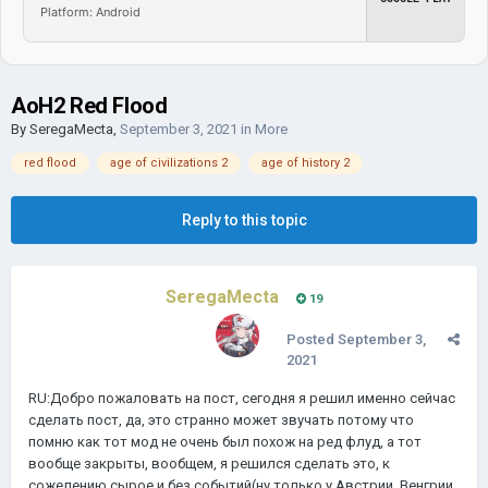
Platform: Android
AoH2 Red Flood
By
SeregaMecta
,
September 3, 2021
in
More
red flood
age of civilizations 2
age of history 2
Reply to this topic
SeregaMecta
19
Posted
September 3,
2021
RU:Добро пожаловать на пост, сегодня я решил именно сейчас
сделать пост, да, это странно может звучать потому что
помню как тот мод не очень был похож на ред флуд, а тот
вообще закрыты, вообщем, я решился сделать это, к
сожелению сырое и без событий(ну только у Австрии, Венгрии