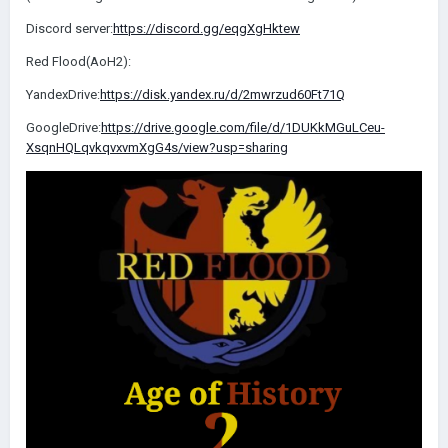
Discord server:
https://discord.gg/eqgXgHktew
Red Flood(AoH2):
YandexDrive:
https://disk.yandex.ru/d/2mwrzud60Ft71Q
GoogleDrive:
https://drive.google.com/file/d/1DUKkMGuLCeu-
XsqnHQLqvkqvxvmXgG4s/view?usp=sharing