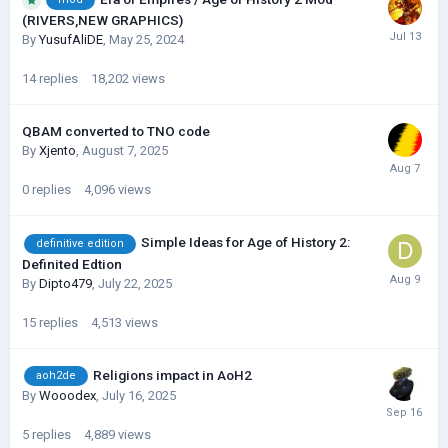
(RIVERS,NEW GRAPHICS)
By
YusufAliDE
,
May 25, 2024
14
replies
18,202
views
QBAM converted to TNO code
By
Xjento
,
August 7, 2025
0
replies
4,096
views
Simple Ideas for Age of History 2:
definitive edition
Definited Edtion
By
Dipto479
,
July 22, 2025
15
replies
4,513
views
Religions impact in AoH2
aoh2de
By
Wooodex
,
July 16, 2025
5
replies
4,889
views