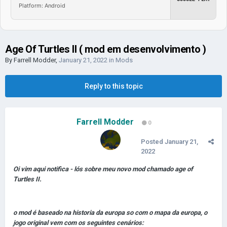
Platform: Android
Age Of Turtles II ( mod em desenvolvimento )
By
Farrell Modder
,
January 21, 2022
in
Mods
Reply to this topic
Farrell Modder
0
Posted
January 21,
2022
Oi vim aqui notifica - lós sobre meu novo mod chamado age of
Turtles II.
o mod é baseado na historia da europa so com o mapa da europa, o
jogo original vem com os seguintes cenários: