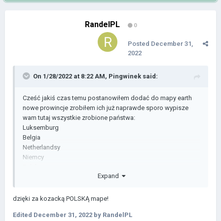
RandelPL
0
Posted
December 31,
2022
On 1/28/2022 at 8:22 AM,
Pingwinek
said:
Cześć jakiś czas temu postanowiłem dodać do mapy earth
nowe prowincje zrobiłem ich już naprawde sporo wypisze
wam tutaj wszystkie zrobione państwa:
Luksemburg
Belgia
Netherlandsy
Niemcy
Polska
Expand
Czechy
Słowacja
dzięki za kozacką POLSKĄ mape!
Austria
Edited
December 31, 2022
by RandelPL