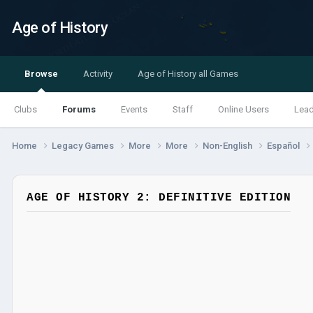
Age of History
Browse
Activity
Age of History all Games
Clubs
Forums
Events
Staff
Online Users
Lea
Home
Legacy Games
More
More
Non-English
Español
AGE OF HISTORY 2: DEFINITIVE EDITION