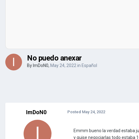
No puedo anexar
By
ImDoN0
,
May 24, 2022
in
Español
ImDoN0
Posted
May 24, 2022
Emmm bueno la verdad estaba juga
y quise negociarlas todo estaba 1