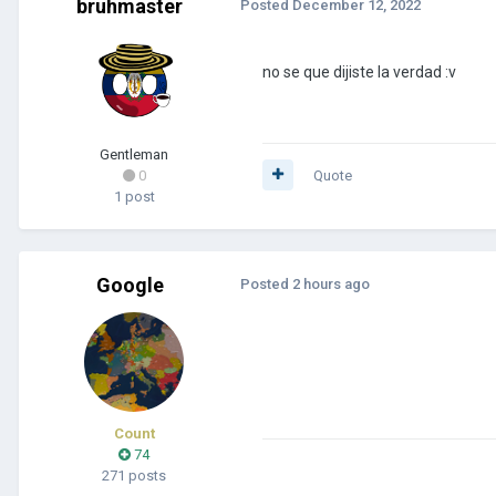
bruhmaster
Posted
December 12, 2022
no se que dijiste la verdad
:v
Gentleman
0
Quote
1 post
Google
Posted
2 hours ago
Count
74
271 posts