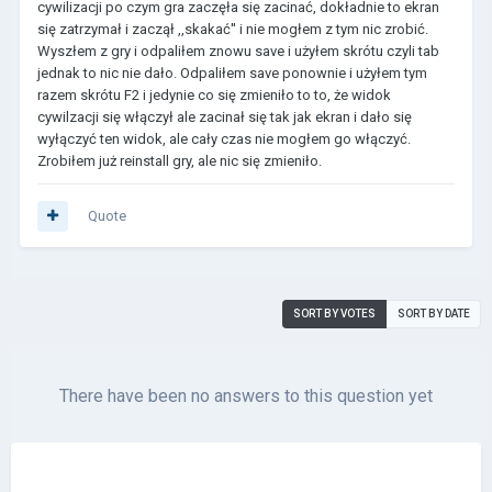
cywilizacji po czym gra zaczęła się zacinać, dokładnie to ekran
się zatrzymał i zaczął ,,skakać'' i nie mogłem z tym nic zrobić.
Wyszłem z gry i odpaliłem znowu save i użyłem skrótu czyli tab
jednak to nic nie dało. Odpaliłem save ponownie i użyłem tym
razem skrótu F2 i jedynie co się zmieniło to to, że widok
cywilzacji się włączył ale zacinał się tak jak ekran i dało się
wyłączyć ten widok, ale cały czas nie mogłem go włączyć.
Zrobiłem już reinstall gry, ale nic się zmieniło.
Quote
SORT BY VOTES
SORT BY DATE
There have been no answers to this question yet