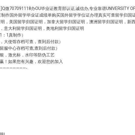
707091118办OU毕业证教育部认证,诚信办,专业靠谱UNIVERSITY O
留信认证制作国外留学毕业证成绩单购买国外留学学位证办理真实可查留学归
证明，美国留学归国证明，加拿大留学归国证明，澳洲留学归国证明，新
，意大利留学归国证明，奥地利留学归国证明
1：1真制作）
，大使馆存档可查，查到后付款）
留服中心存档可查,查到后付款）
银，激光标，水印等防伪工艺
赢！如果您有兴趣，欢迎您的加入
————————-
题!