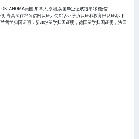
F OKLAHOMA美国,加拿大,澳洲,英国毕业证成绩单QQ微信
国证明,办真实存档留信网认证大使馆认证学历认证和教育部认证,以下
西兰留学归国证明，新加坡留学归国证明，德国留学归国证明，法国