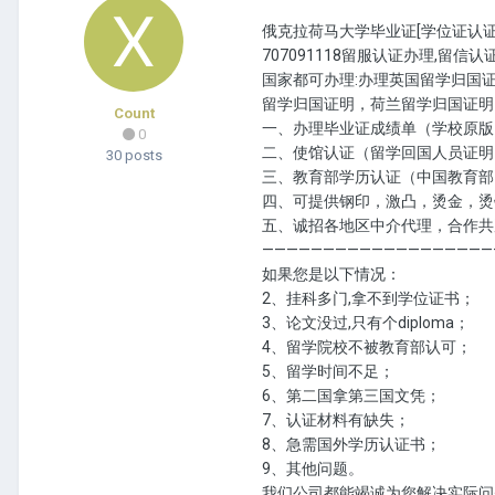
俄克拉荷马大学毕业证[学位证认证]Q微
707091118留服认证办理,
国家都可办理:办理英国留学归国
留学归国证明，荷兰留学归国证明
Count
一、办理毕业证成绩单（学校原版
0
二、使馆认证（留学回国人员证明
30 posts
三、教育部学历认证（中国教育部
四、可提供钢印，激凸，烫金，烫
五、诚招各地区中介代理，合作共
———————————————————
如果您是以下情况：
2、挂科多门,拿不到学位证书；
3、论文没过,只有个diploma；
4、留学院校不被教育部认可；
5、留学时间不足；
6、第二国拿第三国文凭；
7、认证材料有缺失；
8、急需国外学历认证书；
9、其他问题。
我们公司都能竭诚为您解决实际问