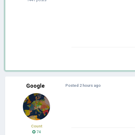
Google
Posted
2 hours ago
Count
74