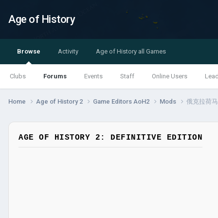
Age of History
Browse
Activity
Age of History all Games
Clubs
Forums
Events
Staff
Online Users
Lea
Home
Age of History 2
Game Editors AoH2
Mods
俄克拉荷马大
AGE OF HISTORY 2: DEFINITIVE EDITION