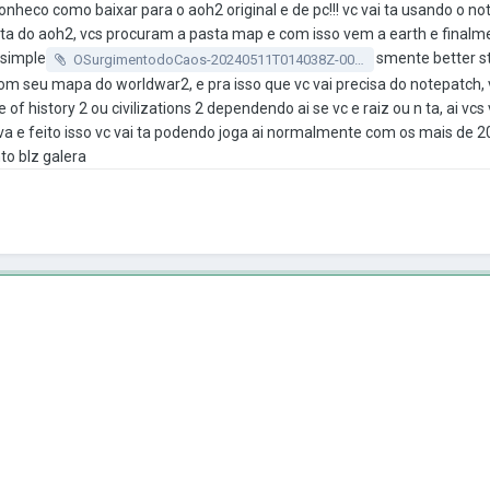
onheco como baixar para o aoh2 original e de pc!!! vc vai ta usando o n
pasta do aoh2, vcs procuram a pasta map e com isso vem a earth e fina
 simple
smente better s
OSurgimentodoCaos-20240511T014038Z-001.zip
m seu mapa do worldwar2, e pra isso que vc vai precisa do notepatch, vc
history 2 ou civilizations 2 dependendo ai se vc e raiz ou n ta, ai vc
alva e feito isso vc vai ta podendo joga ai normalmente com os mais de 
to blz galera