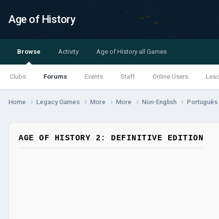
Age of History
Browse
Activity
Age of History all Games
Clubs
Forums
Events
Staff
Online Users
Lea
Home
Legacy Games
More
More
Non-English
Português
AGE OF HISTORY 2: DEFINITIVE EDITION