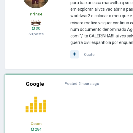
para baixar essa maravilha q so c
em explorar, ai vcs vao abrir a 
Prince
worldwar2 e colocar o meu que e
misero motivo vc quer continua co
30
num documento denominado Age of 
68 posts
com ";" ta GALERINHA!!!, ai vcs s
guerra civil espanhola por enquan
Quote
Google
Posted
2 hours ago
Count
284