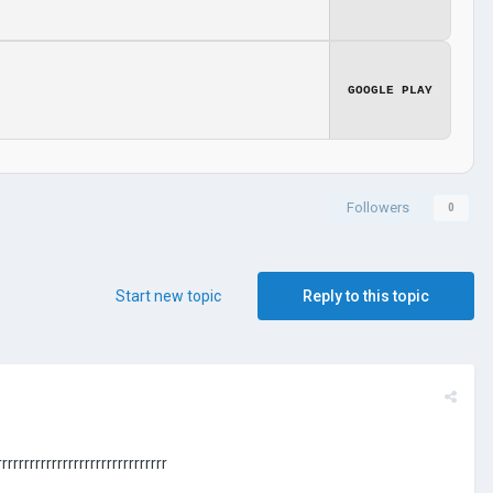
GOOGLE PLAY
Followers
0
Start new topic
Reply to this topic
rrrrrrrrrrrrrrrrrrrrrrrrrrr