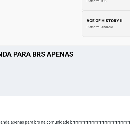
Platform: iOS
AGE OF HISTORY II
Platform: Android
ANDA PARA BRS APENAS
a apenas para brs na comunidade brrrrrrrrrrrrrrrrrrrrrrrrrrrrrrrrrrrrrrrrrrr