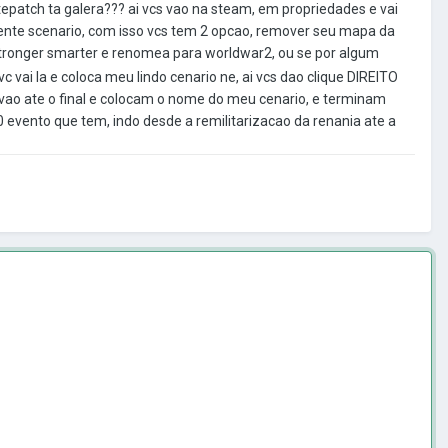
otepatch ta galera??? ai vcs vao na steam, em propriedades e vai
lmente scenario, com isso vcs tem 2 opcao, remover seu mapa da
tronger smarter e renomea para worldwar2, ou se por algum
 vai la e coloca meu lindo cenario ne, ai vcs dao clique DIREITO
s vao ate o final e colocam o nome do meu cenario, e terminam
20 evento que tem, indo desde a remilitarizacao da renania ate a