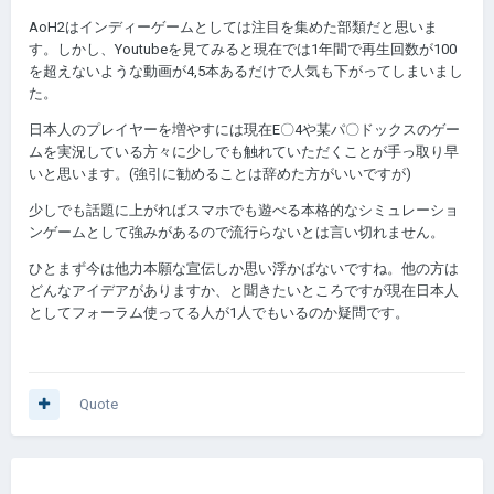
AoH2はインディーゲームとしては注目を集めた部類だと思いま
す。しかし、Youtubeを見てみると現在では1年間で再生回数が100
を超えないような動画が4,5本あるだけで人気も下がってしまいまし
た。
日本人のプレイヤーを増やすには現在E〇4や某パ〇ドックスのゲー
ムを実況している方々に少しでも触れていただくことが手っ取り早
いと思います。(強引に勧めることは辞めた方がいいですが)
少しでも話題に上がればスマホでも遊べる本格的なシミュレーショ
ンゲームとして強みがあるので流行らないとは言い切れません。
ひとまず今は他力本願な宣伝しか思い浮かばないですね。他の方は
どんなアイデアがありますか、と聞きたいところですが現在日本人
としてフォーラム使ってる人が1人でもいるのか疑問です。
Quote