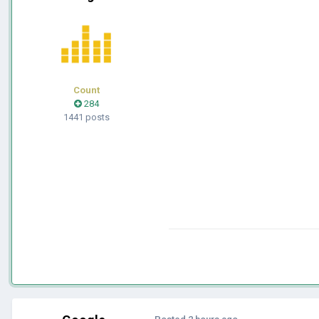
Count
284
1441 posts