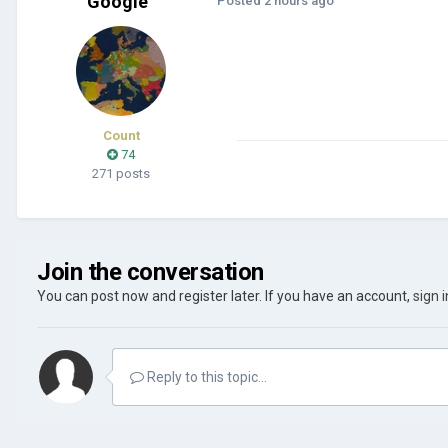
Google
Posted
2 hours ago
Count
74
271 posts
Join the conversation
You can post now and register later. If you have an account,
sign 
Reply to this topic...