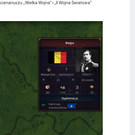
cenariuszu ,,Wielka Wojna'' i ,,II Wojna Światowa''.