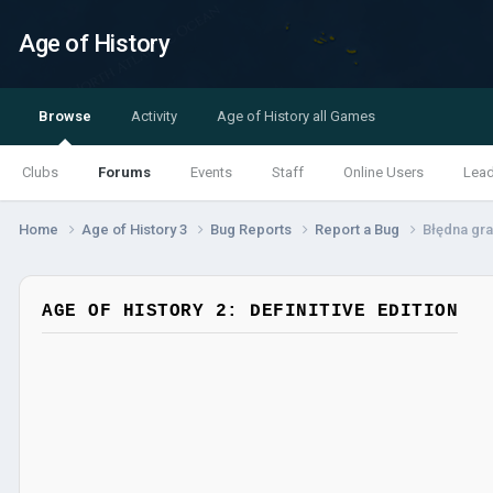
Age of History
Browse
Activity
Age of History all Games
Clubs
Forums
Events
Staff
Online Users
Lea
Home
Age of History 3
Bug Reports
Report a Bug
Błędna gran
AGE OF HISTORY 2: DEFINITIVE EDITION