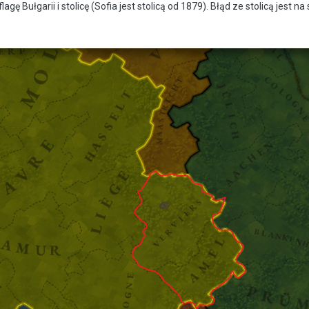
ę Bułgarii i stolicę (Sofia jest stolicą od 1879). Błąd ze stolicą jest na s