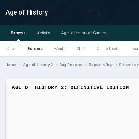
Age of History
Browse
Activity
Age of History all Games
Clubs
Forums
Events
Staff
Online Users
Lea
Home
Age of History 3
Bug Reports
Report a Bug
El tiempo 
AGE OF HISTORY 2: DEFINITIVE EDITION