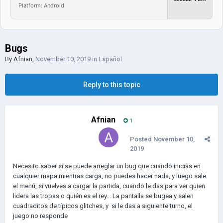
Platform: Android
Bugs
By
Afnian
,
November 10, 2019
in
Español
Reply to this topic
Afnian
1
Posted
November 10,
2019
Necesito saber si se puede arreglar un bug que cuando inicias en
cualquier mapa mientras carga, no puedes hacer nada, y luego sale
el menú, si vuelves a cargar la partida, cuando le das para ver quien
lidera las tropas o quién es el rey... La pantalla se bugea y salen
cuadraditos de típicos glitches, y si le das a siguiente turno, el
juego no responde