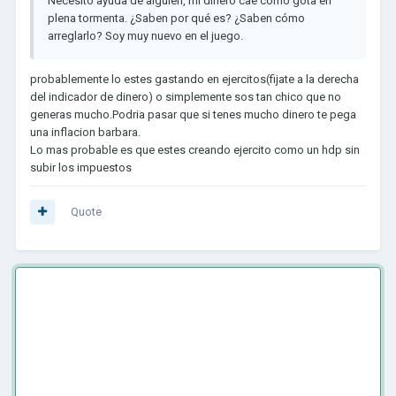
Necesito ayuda de alguien, mi dinero cae como gota en
plena tormenta. ¿Saben por qué es? ¿Saben cómo
arreglarlo? Soy muy nuevo en el juego.
probablemente lo estes gastando en ejercitos(fijate a la derecha
del indicador de dinero) o simplemente sos tan chico que no
generas mucho.Podria pasar que si tenes mucho dinero te pega
una inflacion barbara.
Lo mas probable es que estes creando ejercito como un hdp sin
subir los impuestos
Quote