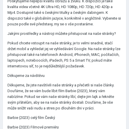
Poskytujeme nejlepší kvalitu obrazu a zvuku. K dispozici je také
kvalita videa včetně 4K Ultra HD, HD 1080p, HD 720p, HD 420p a
Mp4. Dostupné také s českými titulky a českým dabingem. K
dispozici také v globálním jazyce, konkrétně v angličtině. Vyberete si
pouze podle své představy, my se o vše postaráme.
Jakými prostředky a nástroji můžete přistupovat na naše stránky?
Pokud chcete vstoupit na naše stránky, je to velmi snadné, stačí
držet mobil a vyhledat jej ve vyhledávání Google. Na naše stránky lze
přistupovat také na telefonech Android, iPhonech, MAC, počítačích,
laptopech, noteboocích, iPadech, PS 5 a Smart TV, pokud máte
internetovou síť, to je nejdůležitější požadavek.
Děkujeme za návštěvu
Děkujeme, že jste navštívili naše stránky a přečetli si naše články.
Doufáme, že se vám bude líbit film Barbie (2023), který vám
nabízíme. Pokud se vám naše stránky líbí, dejte jim lajk a řekněte
svým přátelům, aby se na naše stránky dostali. Doufáme, že vše
může snížit vaši nudu a stres po dlouhém dni v práci.
Barbie (2023) celý film Český
Barbie (2023) Filmové premiéry