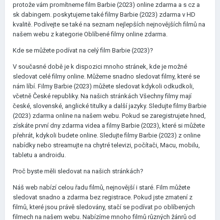
protože vám promítneme film Barbie (2023) online zdarma a s cz a
sk dabingem. poskytujeme také filmy Barbie (2023) zdarma v HD
kvalitě. Podívejte se také na seznam nejlepších nejnovějších filmů na
našem webu z kategorie Oblíbené filmy online zdarma.
Kde se můžete podívat na celý film Barbie (2023)?
V současné době je k dispozici mnoho stránek, kde je možné
sledovat celé filmy online. Můžeme snadno sledovat filmy, které se
nám líbí. Filmy Barbie (2023) můžete sledovat kdykoli odkudkoli,
včetně České republiky. Na našich stránkách Všechny filmy mají
české, slovenské, anglické titulky a další jazyky. Sledujte filmy Barbie
(2023) zdarma online na našem webu. Pokud se zaregistrujete hned,
získáte první dny zdarma videa a filmy Barbie (2023), které si můžete
přehrát, kdykoli budete online. Sledujte filmy Barbie (2023) z online
nabídky nebo streamujte na chytré televizi, počítači, Macu, mobilu,
tabletu a androidu.
Proč byste měli sledovat na našich stránkách?
Náš web nabízí celou řadu filmů, nejnovější i staré. Film můžete
sledovat snadno a zdarma bez registrace. Pokud jste zmatení z
filmů, které jsou právě sledovány, stačí se podívat po oblíbených
filmech na našem webu. Nabízíme mnoho filmů různých žánrů od