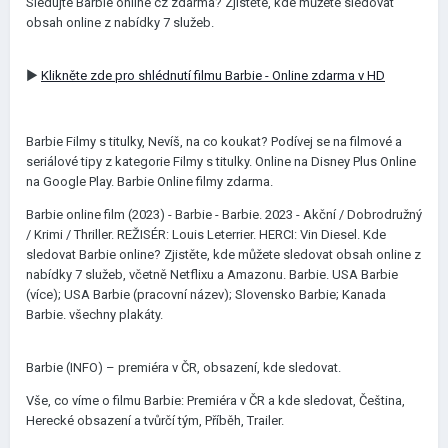
Sledujte Barbie online cz zdarma? Zjistěte, kde můžete sledovat
obsah online z nabídky 7 služeb.
►
Klikněte zde pro shlédnutí filmu Barbie - Online zdarma v HD
Barbie Filmy s titulky, Nevíš, na co koukat? Podívej se na filmové a
seriálové tipy z kategorie Filmy s titulky. Online na Disney Plus Online
na Google Play. Barbie Online filmy zdarma.
Barbie online film (2023) - Barbie - Barbie. 2023 - Akční / Dobrodružný
/ Krimi / Thriller. REŽISÉR: Louis Leterrier. HERCI: Vin Diesel. Kde
sledovat Barbie online? Zjistěte, kde můžete sledovat obsah online z
nabídky 7 služeb, včetně Netflixu a Amazonu. Barbie. USA Barbie
(více); USA Barbie (pracovní název); Slovensko Barbie; Kanada
Barbie. všechny plakáty.
Barbie (INFO) – premiéra v ČR, obsazení, kde sledovat.
Vše, co víme o filmu Barbie: Premiéra v ČR a kde sledovat, Čeština,
Herecké obsazení a tvůrčí tým, Příběh, Trailer.