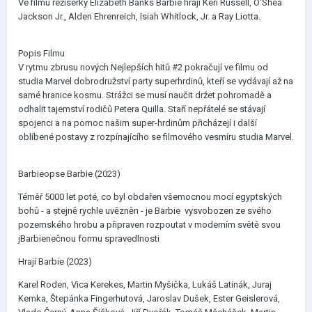
Ve filmu režisérky Elizabeth Banks Barbie hrají Keri Russell, O'Shea
Jackson Jr., Alden Ehrenreich, Isiah Whitlock, Jr. a Ray Liotta.
Popis Filmu
V rytmu zbrusu nových Nejlepších hitů #2 pokračují ve filmu od
studia Marvel dobrodružství party superhrdinů, kteří se vydávají až na
samé hranice kosmu. Strážci se musí naučit držet pohromadě a
odhalit tajemství rodičů Petera Quilla. Staří nepřátelé se stávají
spojenci a na pomoc našim super-hrdinům přicházejí i další
oblíbené postavy z rozpínajícího se filmového vesmíru studia Marvel.
Barbieopse Barbie (2023)
Téměř 5000 let poté, co byl obdařen všemocnou mocí egyptských
bohů - a stejně rychle uvězněn - je Barbie vysvobozen ze svého
pozemského hrobu a připraven rozpoutat v moderním světě svou
jBarbienečnou formu spravedlnosti
Hrají Barbie (2023)
Karel Roden, Vica Kerekes, Martin Myšička, Lukáš Latinák, Juraj
Kemka, Štepánka Fingerhutová, Jaroslav Dušek, Ester Geislerová,