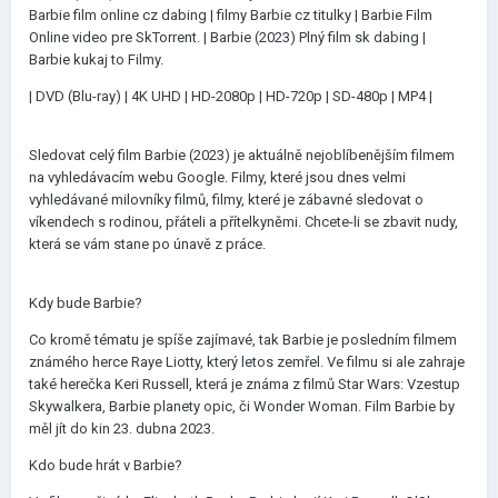
Barbie film online cz dabing | filmy Barbie cz titulky | Barbie Film
Online video pre SkTorrent. | Barbie (2023) Plný film sk dabing |
Barbie kukaj to Filmy.
| DVD (Blu-ray) | 4K UHD | HD-2080p | HD-720p | SD-480p | MP4 |
Sledovat celý film Barbie (2023) je aktuálně nejoblíbenějším filmem
na vyhledávacím webu Google. Filmy, které jsou dnes velmi
vyhledávané milovníky filmů, filmy, které je zábavné sledovat o
víkendech s rodinou, přáteli a přítelkyněmi. Chcete-li se zbavit nudy,
která se vám stane po únavě z práce.
Kdy bude Barbie?
Co kromě tématu je spíše zajímavé, tak Barbie je posledním filmem
známého herce Raye Liotty, který letos zemřel. Ve filmu si ale zahraje
také herečka Keri Russell, která je známa z filmů Star Wars: Vzestup
Skywalkera, Barbie planety opic, či Wonder Woman. Film Barbie by
měl jít do kin 23. dubna 2023.
Kdo bude hrát v Barbie?