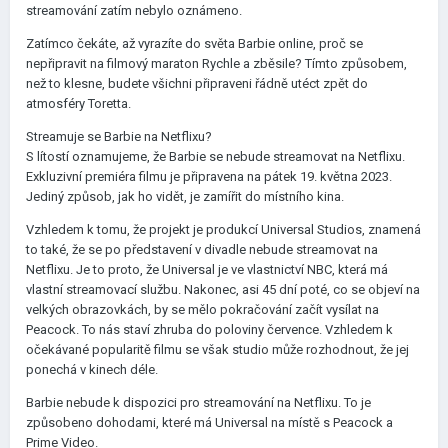
streamování zatím nebylo oznámeno.
Zatímco čekáte, až vyrazíte do světa Barbie online, proč se
nepřipravit na filmový maraton Rychle a zběsile? Tímto způsobem,
než to klesne, budete všichni připraveni řádně utéct zpět do
atmosféry Toretta.
Streamuje se Barbie na Netflixu?
S lítostí oznamujeme, že Barbie se nebude streamovat na Netflixu.
Exkluzivní premiéra filmu je připravena na pátek 19. května 2023.
Jediný způsob, jak ho vidět, je zamířit do místního kina.
Vzhledem k tomu, že projekt je produkcí Universal Studios, znamená
to také, že se po představení v divadle nebude streamovat na
Netflixu. Je to proto, že Universal je ve vlastnictví NBC, která má
vlastní streamovací službu. Nakonec, asi 45 dní poté, co se objeví na
velkých obrazovkách, by se mělo pokračování začít vysílat na
Peacock. To nás staví zhruba do poloviny července. Vzhledem k
očekávané popularitě filmu se však studio může rozhodnout, že jej
ponechá v kinech déle.
Barbie nebude k dispozici pro streamování na Netflixu. To je
způsobeno dohodami, které má Universal na místě s Peacock a
Prime Video.