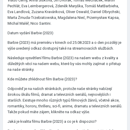
Vlado Černý, Anna Šišková, Jiří Dvořák, Tomáš Měcháček, Martin
Pechlát, Eva Leimbergerová, Zdeněk Maryška, Tomáš MatBarbieha,
Eva Landlová, Zuzana Kraváriková, Oliver Oswald, Daniel Olbrychski,
Marta Żmuda-Trzebiatowska, Magdalena Nieć, Przemysław Kapsa,
Michal Maléř, Nico Santini.
Datum vydání Barbie (2023)
Barbie (2023) má premiéru v kinech od 25.08.2023 a o den později je
výše uvedený odkaz dostupný také na streamovacích službách.
Následuje vysvětlení filmu Barbie (2023) na našem webu z kvality a
důležitých věcí na našem webu, které by vás mohly zajímat o přístup
na naše stránky.
Kde můžete zhlédnout film Barbie (2023)?
Odpověď je na našich stránkách, protože naše stránky nabízejí
širokou škálu filmů, dramat a televizních seriálů, nejnovějších i
starších. Existuje mnoho různých typů filmových žánrů, včetně akce,
romantiky, hororu, thrilleru, sci-fi, anime, dramatu a televizních seriálů.
Takže pokud máte zájem, klikněte na odkaz výše.
Jaká je kvalita filmu Barbie (2023) a co je k dispozici?