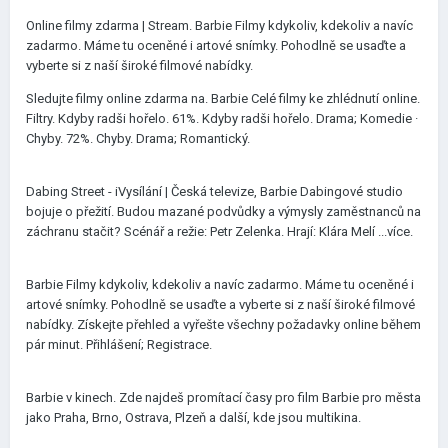
Online filmy zdarma | Stream. Barbie Filmy kdykoliv, kdekoliv a navíc
zadarmo. Máme tu oceněné i artové snímky. Pohodlně se usaďte a
vyberte si z naší široké filmové nabídky.
Sledujte filmy online zdarma na. Barbie Celé filmy ke zhlédnutí online.
Filtry. Kdyby radši hořelo. 61%. Kdyby radši hořelo. Drama; Komedie ·
Chyby. 72%. Chyby. Drama; Romantický.
Dabing Street - iVysílání | Česká televize, Barbie Dabingové studio
bojuje o přežití. Budou mazané podvůdky a výmysly zaměstnanců na
záchranu stačit? Scénář a režie: Petr Zelenka. Hrají: Klára Melí ...více.
Barbie Filmy kdykoliv, kdekoliv a navíc zadarmo. Máme tu oceněné i
artové snímky. Pohodlně se usaďte a vyberte si z naší široké filmové
nabídky. Získejte přehled a vyřešte všechny požadavky online během
pár minut. Přihlášení; Registrace.
Barbie v kinech. Zde najdeš promítací časy pro film Barbie pro města
jako Praha, Brno, Ostrava, Plzeň a další, kde jsou multikina.