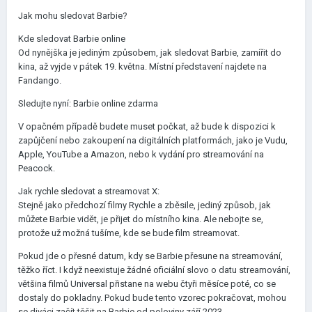
Jak mohu sledovat Barbie?
Kde sledovat Barbie online
Od nynějška je jediným způsobem, jak sledovat Barbie, zamířit do
kina, až vyjde v pátek 19. května. Místní představení najdete na
Fandango.
Sledujte nyní: Barbie online zdarma
V opačném případě budete muset počkat, až bude k dispozici k
zapůjčení nebo zakoupení na digitálních platformách, jako je Vudu,
Apple, YouTube a Amazon, nebo k vydání pro streamování na
Peacock.
Jak rychle sledovat a streamovat X:
Stejně jako předchozí filmy Rychle a zběsile, jediný způsob, jak
můžete Barbie vidět, je přijet do místního kina. Ale nebojte se,
protože už možná tušíme, kde se bude film streamovat.
Pokud jde o přesné datum, kdy se Barbie přesune na streamování,
těžko říct. I když neexistuje žádné oficiální slovo o datu streamování,
většina filmů Universal přistane na webu čtyři měsíce poté, co se
dostaly do pokladny. Pokud bude tento vzorec pokračovat, mohou
se diváci začít těšit na Barbie od poloviny září 2023.