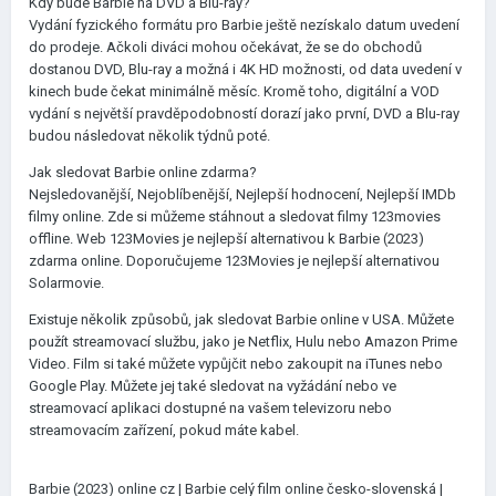
Kdy bude Barbie na DVD a Blu-ray?
Vydání fyzického formátu pro Barbie ještě nezískalo datum uvedení
do prodeje. Ačkoli diváci mohou očekávat, že se do obchodů
dostanou DVD, Blu-ray a možná i 4K HD možnosti, od data uvedení v
kinech bude čekat minimálně měsíc. Kromě toho, digitální a VOD
vydání s největší pravděpodobností dorazí jako první, DVD a Blu-ray
budou následovat několik týdnů poté.
Jak sledovat Barbie online zdarma?
Nejsledovanější, Nejoblíbenější, Nejlepší hodnocení, Nejlepší IMDb
filmy online. Zde si můžeme stáhnout a sledovat filmy 123movies
offline. Web 123Movies je nejlepší alternativou k Barbie (2023)
zdarma online. Doporučujeme 123Movies je nejlepší alternativou
Solarmovie.
Existuje několik způsobů, jak sledovat Barbie online v USA. Můžete
použít streamovací službu, jako je Netflix, Hulu nebo Amazon Prime
Video. Film si také můžete vypůjčit nebo zakoupit na iTunes nebo
Google Play. Můžete jej také sledovat na vyžádání nebo ve
streamovací aplikaci dostupné na vašem televizoru nebo
streamovacím zařízení, pokud máte kabel.
Barbie (2023) online cz | Barbie celý film online česko-slovenská |