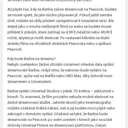
Až přijde čas, kdy se Barbie začne streamovat na Peacock, budete
se muset ujistit, že jste všichni připraveni jít. Pokud ještě nemáte
účet, můžete se vždy předem zaregistrovat k bezplatné verzi. Ale
stejně jako u mnoha nedávných filmů na webu se budete muset
přihlásit k plánům, které začínají na 4,99 $ měsíčně nebo 49,99 $
ročně, abyste je mohli sledovat. Po nastavení klikněte na titulní
stránku filmu na oficiálních stránkách Peacocka nebo v aplikaci
Peacock.
Kdy bude Barbie na streamu?
Nebylo zveřejněno žádné oficiální oznámení ohledně data vydání
streamování Barbie, i když víme, že nakonec bude vydáno na
Peacock, spíše než na Netflix nebo HBO Max, díky dohodě mezi
streamerem a Universalem.
Barbie vydalo Universal Studios v pátek 19. května – exkluzivně v
kinech. To znamená, že film prozatím nebude možné sledovat na
žádné streamovací službě. Jakmile skončí jeho kinematografie,
můžete očekávat krátké čekání, než si jej budete moci půjčit nebo
zakoupit v domácím vydání. Očekává se také, že Barbie bude
streamován na Peacock po svém uvedení v kinech jako součást
dohody Universal Picture se streamovací platformou. Datum