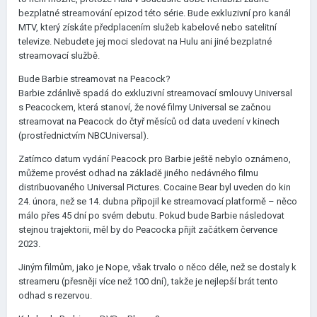
bezplatné streamování epizod této série. Bude exkluzivní pro kanál
MTV, který získáte předplacením služeb kabelové nebo satelitní
televize. Nebudete jej moci sledovat na Hulu ani jiné bezplatné
streamovací službě.
Bude Barbie streamovat na Peacock?
Barbie zdánlivě spadá do exkluzivní streamovací smlouvy Universal
s Peacockem, která stanoví, že nové filmy Universal se začnou
streamovat na Peacock do čtyř měsíců od data uvedení v kinech
(prostřednictvím NBCUniversal).
Zatímco datum vydání Peacock pro Barbie ještě nebylo oznámeno,
můžeme provést odhad na základě jiného nedávného filmu
distribuovaného Universal Pictures. Cocaine Bear byl uveden do kin
24. února, než se 14. dubna připojil ke streamovací platformě – něco
málo přes 45 dní po svém debutu. Pokud bude Barbie následovat
stejnou trajektorii, měl by do Peacocka přijít začátkem července
2023.
Jiným filmům, jako je Nope, však trvalo o něco déle, než se dostaly k
streameru (přesněji více než 100 dní), takže je nejlepší brát tento
odhad s rezervou.