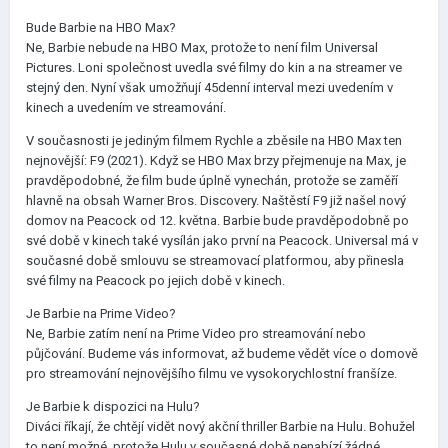
Bude Barbie na HBO Max?
Ne, Barbie nebude na HBO Max, protože to není film Universal
Pictures. Loni společnost uvedla své filmy do kin a na streamer ve
stejný den. Nyní však umožňují 45denní interval mezi uvedením v
kinech a uvedením ve streamování.
V současnosti je jediným filmem Rychle a zběsile na HBO Max ten
nejnovější: F9 (2021). Když se HBO Max brzy přejmenuje na Max, je
pravděpodobné, že film bude úplně vynechán, protože se zaměří
hlavně na obsah Warner Bros. Discovery. Naštěstí F9 již našel nový
domov na Peacock od 12. května. Barbie bude pravděpodobně po
své době v kinech také vysílán jako první na Peacock. Universal má v
současné době smlouvu se streamovací platformou, aby přinesla
své filmy na Peacock po jejich době v kinech.
Je Barbie na Prime Video?
Ne, Barbie zatím není na Prime Video pro streamování nebo
půjčování. Budeme vás informovat, až budeme vědět více o domově
pro streamování nejnovějšího filmu ve vysokorychlostní franšíze.
Je Barbie k dispozici na Hulu?
Diváci říkají, že chtějí vidět nový akční thriller Barbie na Hulu. Bohužel
to není možné, protože Hulu v současné době nenabízí žádné