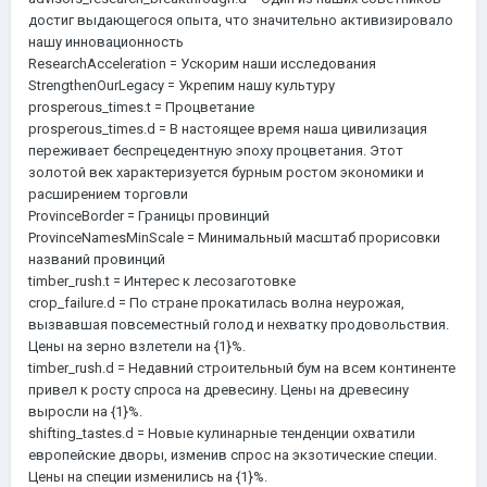
достиг выдающегося опыта, что значительно активизировало
нашу инновационность
ResearchAcceleration = Ускорим наши исследования
StrengthenOurLegacy = Укрепим нашу культуру
prosperous_times.t = Процветание
prosperous_times.d = В настоящее время наша цивилизация
переживает беспрецедентную эпоху процветания. Этот
золотой век характеризуется бурным ростом экономики и
расширением торговли
ProvinceBorder = Границы провинций
ProvinceNamesMinScale = Минимальный масштаб прорисовки
названий провинций
timber_rush.t = Интерес к лесозаготовке
crop_failure.d = По стране прокатилась волна неурожая,
вызвавшая повсеместный голод и нехватку продовольствия.
Цены на зерно взлетели на {1}%.
timber_rush.d = Недавний строительный бум на всем континенте
привел к росту спроса на древесину. Цены на древесину
выросли на {1}%.
shifting_tastes.d = Новые кулинарные тенденции охватили
европейские дворы, изменив спрос на экзотические специи.
Цены на специи изменились на {1}%.