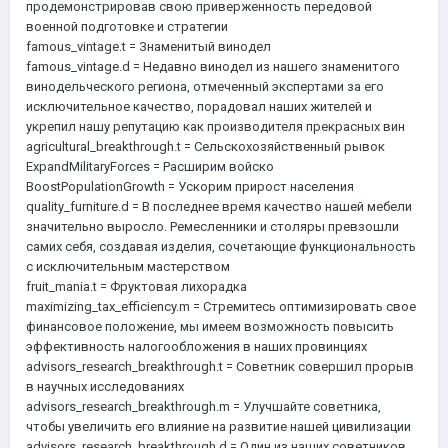
продемонстрировав свою приверженность передовой
военной подготовке и стратегии
famous_vintage.t = Знаменитый винодел
famous_vintage.d = Недавно винодел из нашего знаменитого
винодельческого региона, отмеченный экспертами за его
исключительное качество, порадовал наших жителей и
укрепил нашу репутацию как производителя прекрасных вин
agricultural_breakthrough.t = Сельскохозяйственный рывок
ExpandMilitaryForces = Расширим войско
BoostPopulationGrowth = Ускорим прирост населения
quality_furniture.d = В последнее время качество нашей мебели
значительно выросло. Ремесленники и столяры превзошли
самих себя, создавая изделия, сочетающие функциональность
с исключительным мастерством
fruit_mania.t = Фруктовая лихорадка
maximizing_tax_efficiency.m = Стремитесь оптимизировать свое
финансовое положение, мы имеем возможность повысить
эффективность налогообложения в наших провинциях
advisors_research_breakthrough.t = Советник совершил прорыв
в научных исследованиях
advisors_research_breakthrough.m = Улучшайте советника,
чтобы увеличить его влияние на развитие нашей цивилизации
advisors_research_breakthrough.d = Один из наших советников