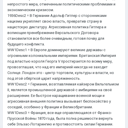
непростого мира, отмеченным политическими проблемами и
экономическим кризисом.
1936Desc2 = В Германии Адольф Гитлер с сторонниками
нацизма укрепляет свою власть, превратив страну в
нацистскую диктатуру. Агрессивная политика Гитлера и
вопиющее пренебрежение Версальского Договора
становилится все более очевидным, готовя почву для
будущего конфликта.
WW1Desc1 = В Европе доминируют великие державы с
огромными колониальными империями. Британская Империя
под властью короля Георга V простирается по всему миру,
провозглашая, что над его империей никогда не заходит
Солнце. Лондон это - центр торговли, культуры и власти, но
под этой обёрткой царит напряженность.
WW1Desc2 = Германия, возглавляемая кайзером Вильгельмом
II, является промышленной державой с амбициями на своё
расширение. Ее быстрое наращивание военной мощи и
агрессивная внешняя политика вызывает беспокойство у
соседей, особенно у Франции и Великобритании.
WW1Desc3 = Франция, все еще оправляющаяся от Франко-
Прусской Войны 1870 года, была полна решимости вернуть
себе Эльзас-Лотарингию и противостоять силам Германии.