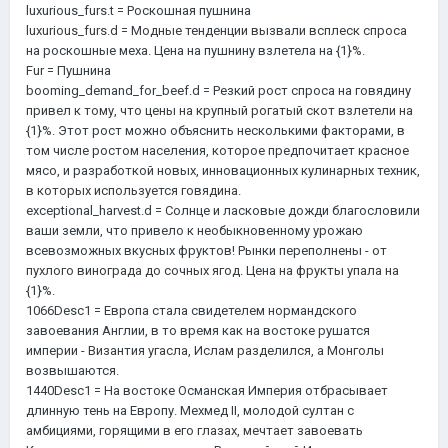
luxurious_furs.t = Роскошная пушнина
luxurious_furs.d = Модные тенденции вызвали всплеск спроса
на роскошные меха. Цена на пушнину взлетела на {1}%.
Fur = Пушнина
booming_demand_for_beef.d = Резкий рост спроса на говядину
привел к тому, что цены на крупный рогатый скот взлетели на
{1}%. Этот рост можно объяснить несколькими факторами, в
том числе ростом населения, которое предпочитает красное
мясо, и разработкой новых, инновационных кулинарных техник,
в которых используется говядина.
exceptional_harvest.d = Солнце и ласковые дожди благословили
ваши земли, что привело к необыкновенному урожаю
всевозможных вкусных фруктов! Рынки переполнены - от
пухлого винограда до сочных ягод. Цена на фрукты упала на
{1}%.
1066Desc1 = Европа стала свидетелем нормандского
завоевания Англии, в то время как на востоке рушатся
империи - Византия угасла, Ислам разделился, а Монголы
возвышаются.
1440Desc1 = На востоке Османская Империя отбрасывает
длинную тень на Европу. Мехмед II, молодой султан с
амбициями, горящими в его глазах, мечтает завоевать