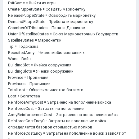
ExitGame = Выйти из игры
CreatePuppetState = Создать марионетку
ReleasePuppetState = Освободить марионетку
DemandPuppetState = Требовать марионетку
ChamberOfTributaries = Палата Данников
UnionOfSatelliteStates = Союз Марионеточных Государств
SatelliteStates = Марионетки
Tip = Подсказка
RecruitedArmy = Число мобилизованных
Wars = Войн
BuildingSlot = Ячейка сооружения
BuildingSlots = Ячейки сооружений
Province = Провинция
Provinces = Провинции
TotalLoot = Общее количество богатств
Loot = Богатства
ReinforceArmyCost = Затрачено на пополнение войска
ReinforceCost = Затраты на пополнение
ArmyReinforcementCost = Затрачено на пополнение войск
ReinforceCostEncy0 = Затраты на пополнение войск
определяется базовой стоимостью полков.
ReinforceCostEncy = Затраты на пополнение войск зависят от