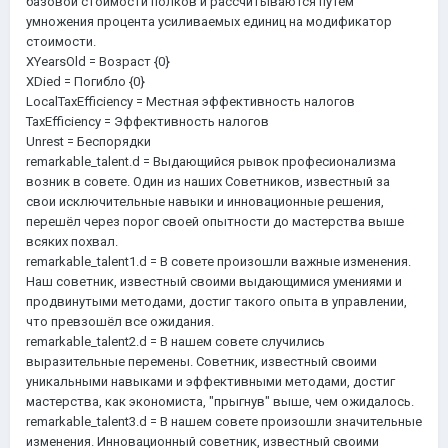
базовой стоимости полков и рассчитываются путем
умножения процента усиливаемых единиц на модификатор
стоимости.
XYearsOld = Возраст {0}
XDied = Погибло {0}
LocalTaxEfficiency = Местная эффективность налогов
TaxEfficiency = Эффективность налогов
Unrest = Беспорядки
remarkable_talent.d = Выдающийся рывок професионализма
возник в совете. Один из наших Советников, известный за
свои исключительные навыки и инновационные решения,
перешёл через порог своей опытности до мастерства выше
всяких похвал.
remarkable_talent1.d = В совете произошли важные изменения.
Наш советник, известный своими выдающимися умениями и
продвинутыми методами, достиг такого опыта в управлении,
что превзошёл все ожидания.
remarkable_talent2.d = В нашем совете случились
выразительные перемены. Советник, известный своими
уникальными навыками и эффективными методами, достиг
мастерства, как экономиста, "прыгнув" выше, чем ожидалось.
remarkable_talent3.d = В нашем совете произошли значительные
изменения. Инновационный советник, известный своими