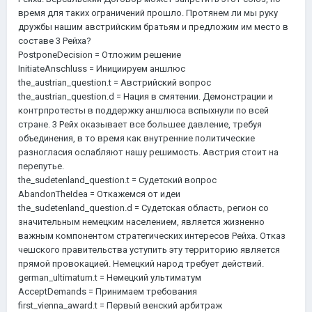
время для таких ограничений прошло. Протянем ли мы руку
дружбы нашим австрийским братьям и предложим им место в
составе 3 Рейха?
PostponeDecision = Отложим решение
InitiateAnschluss = Инициируем аншлюс
the_austrian_question.t = Австрийский вопрос
the_austrian_question.d = Нация в смятении. Демонстрации и
контрпротесты в поддержку аншлюса вспыхнули по всей
стране. 3 Рейх оказывает все большее давление, требуя
объединения, в то время как внутренние политические
разногласия ослабляют нашу решимость. Австрия стоит на
перепутье.
the_sudetenland_question.t = Судетский вопрос
AbandonTheIdea = Откажемся от идеи
the_sudetenland_question.d = Судетская область, регион со
значительным немецким населением, является жизненно
важным компонентом стратегических интересов Рейха. Отказ
чешского правительства уступить эту территорию является
прямой провокацией. Немецкий народ требует действий.
german_ultimatum.t = Немецкий ультиматум
AcceptDemands = Принимаем требования
first_vienna_award.t = Первый венский арбитраж