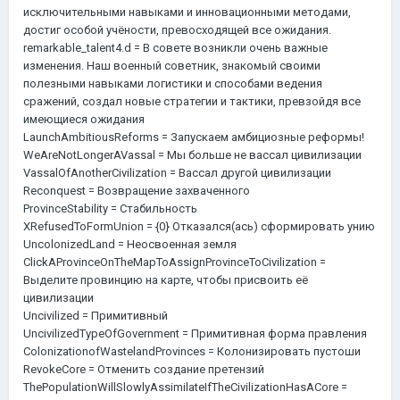
исключительными навыками и инновационными методами,
достиг особой учёности, превосходящей все ожидания.
remarkable_talent4.d = В совете возникли очень важные
изменения. Наш военный советник, знакомый своими
полезными навыками логистики и способами ведения
сражений, создал новые стратегии и тактики, превзойдя все
имеющиеся ожидания
LaunchAmbitiousReforms = Запускаем амбициозные реформы!
WeAreNotLongerAVassal = Мы больше не вассал цивилизации
VassalOfAnotherCivilization = Вассал другой цивилизации
Reconquest = Возвращение захваченного
ProvinceStability = Стабильность
XRefusedToFormUnion = {0} Отказался(ась) сформировать унию
UncolonizedLand = Неосвоенная земля
ClickAProvinceOnTheMapToAssignProvinceToCivilization =
Выделите провинцию на карте, чтобы присвоить её
цивилизации
Uncivilized = Примитивный
UncivilizedTypeOfGovernment = Примитивная форма правления
ColonizationofWastelandProvinces = Колонизировать пустоши
RevokeCore = Отменить создание претензий
ThePopulationWillSlowlyAssimilateIfTheCivilizationHasACore =