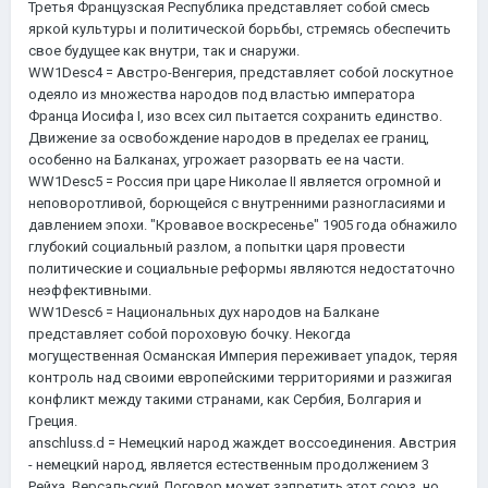
Третья Французская Республика представляет собой смесь
яркой культуры и политической борьбы, стремясь обеcпечить
свое будущее как внутри, так и снаружи.
WW1Desc4 = Австро-Венгерия, представляет собой лоскутное
одеяло из множества народов под властью императора
Франца Иосифа I, изо всех сил пытается сохранить единство.
Движение за освобождение народов в пределах ее границ,
особенно на Балканах, угрожает разорвать ее на части.
WW1Desc5 = Россия при царе Николае II является огромной и
неповоротливой, борющейся с внутренними разногласиями и
давлением эпохи. "Кровавое воскресенье" 1905 года обнажило
глубокий социальный разлом, а попытки царя провести
политические и социальные реформы являются недостаточно
неэффективными.
WW1Desc6 = Национальных дух народов на Балкане
представляет собой пороховую бочку. Некогда
могущественная Османская Империя переживает упадок, теряя
контроль над своими европейскими территориями и разжигая
конфликт между такими странами, как Сербия, Болгария и
Греция.
anschluss.d = Немецкий народ жаждет воссоединения. Австрия
- немецкий народ, является естественным продолжением 3
Рейха. Версальский Договор может запретить этот союз, но