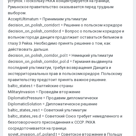
уступок. Поскольку РККА концентрируется на границе,
Румынское правительство оказывается перед трудным
выбором.
AcceptUltimatum = Принимаем ультиматум
decision_on_polish_corridor.t = Решение о польском коридоре
decision_on_polish_corridor.d = Вопрос о польском коридоре и
вольном городе данциге продолжает оставаться бельмом в
глазу 3 Рейха. Необходимо принять решение о том, как
действовать дальше.
decision_on_polish_corridor_pol.t = Немецкий ультиматум
decision_on_polish_corridor_pol.d = Германия выдвинула
последний ультиматум, требуя возвращения Данцига и
экстерриториальных прав в польскомкоридоре. Польскому
правительству предстоит принять важное решение.
baltic_states.t = Балтийские страны
MilitaryInvasion = Проведём вторжение
DiplomaticPressure = Продавим дипломатически
DiplomaticSolution = Дипломатическое решение
baltic_states_res.t = Советский ультиматум
baltic_states_res.d = Советский Союз требует немедленного и
безоговорочного присоединения к СССР. РККА
сосредоточивается на границе.
soviet_invasion_of_poland.t = Советское вторжение в Польшу