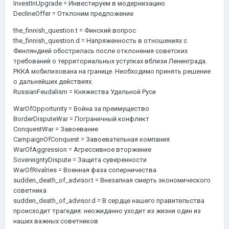
InvestInUpgrade = Инвестируем в модернизацию
DeclineOffer = Отклоним предложение
the_finnish_question.t = Финский вопрос
the_finnish_question.d = Напряженность в отношениях с
Финляндией обострилась после отклонения советских
требований о территориальных уступках вблизи Ленинграда.
РККА мобилизована на границе. Необходимо принять решение
о дальнейших действиях.
RussianFeudalism = Княжества Удельной Руси
WarOfOpportunity = Война за преимущество
BorderDisputeWar = Пограничный конфликт
ConquestWar = Завоевание
CampaignOfConquest = Завоевательная компания
WarOfAggression = Агрессивное вторжение
SovereigntyDispute = Защита суверенности
WarOfRivalries = Военная фаза соперничества
sudden_death_of_advisor.t = Внезапная смерть экономического
советника
sudden_death_of_advisor.d = В сердце нашего правительства
происходит трагедия: неожиданно уходит из жизни один из
наших важных советников