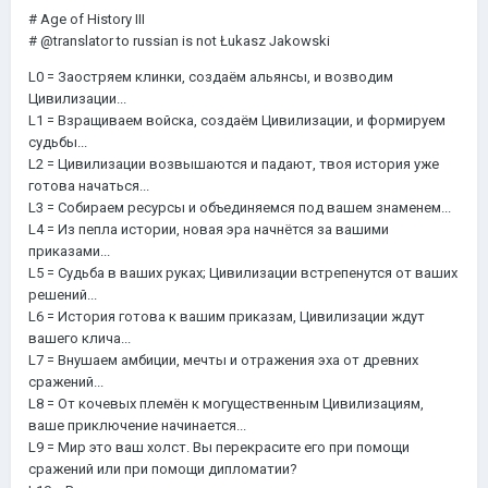
# Age of History III
# @translator to russian is not Łukasz Jakowski
L0 = Заостряем клинки, создаём альянсы, и возводим
Цивилизации...
L1 = Взращиваем войска, создаём Цивилизации, и формируем
судьбы...
L2 = Цивилизации возвышаются и падают, твоя история уже
готова начаться...
L3 = Собираем ресурсы и объединяемся под вашем знаменем...
L4 = Из пепла истории, новая эра начнётся за вашими
приказами...
L5 = Судьба в ваших руках; Цивилизации встрепенутся от ваших
решений...
L6 = История готова к вашим приказам, Цивилизации ждут
вашего клича...
L7 = Внушаем амбиции, мечты и отражения эха от древних
сражений...
L8 = От кочевых племён к могущественным Цивилизациям,
ваше приключение начинается...
L9 = Мир это ваш холст. Вы перекрасите его при помощи
сражений или при помощи дипломатии?