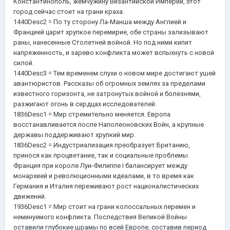
Константинополь, жемчужину Византийской Империи, этот
город сейчас стоит на грани краха.
1440Desc2 = По ту сторону Ла-Манша между Англией и
Францией царит хрупкое перемирие, обе страны зализывают
раны, нанесенные Столетней войной. Но под ними кипит
напряженность, и зарево конфликта может вспыхнуть с новой
силой.
1440Desc3 = Тем временем слухи о новом мире достигают ушей
авантюристов. Рассказы об огромных землях за пределами
известного горизонта, не затронутых войной и болезнями,
разжигают огонь в сердцах исследователей.
1836Desc1 = Мир стремительно меняется. Европа
восстанавливается после Наполеоновских Войн, а крупные
державы поддерживают хрупкий мир.
1836Desc2 = Индустриализация преобразует Британию,
принося как процветание, так и социальные проблемы.
Франция при короле Луи-Филиппе I балансирует между
монархией и революционными идеалами, в то время как
Германия и Италия переживают рост националистических
движений.
1936Desc1 = Мир стоит на грани колоссальных перемен и
неминуемого конфликта. Последствия Великой Войны
оставили глубокие шрамы по всей Европе, составив период