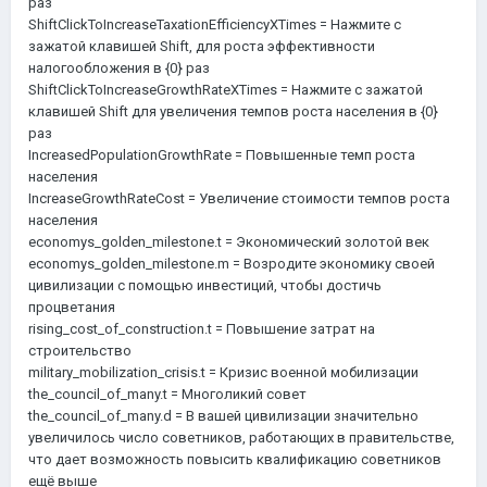
раз
ShiftClickToIncreaseTaxationEfficiencyXTimes = Нажмите с
зажатой клавишей Shift, для роста эффективности
налогообложения в {0} раз
ShiftClickToIncreaseGrowthRateXTimes = Нажмите с зажатой
клавишей Shift для увеличения темпов роста населения в {0}
раз
IncreasedPopulationGrowthRate = Повышенные темп роста
населения
IncreaseGrowthRateCost = Увеличение стоимости темпов роста
населения
economys_golden_milestone.t = Экономический золотой век
economys_golden_milestone.m = Возродите экономику своей
цивилизации с помощью инвестиций, чтобы достичь
процветания
rising_cost_of_construction.t = Повышение затрат на
строительство
military_mobilization_crisis.t = Кризис военной мобилизации
the_council_of_many.t = Многоликий совет
the_council_of_many.d = В вашей цивилизации значительно
увеличилось число советников, работающих в правительстве,
что дает возможность повысить квалификацию советников
ещё выше