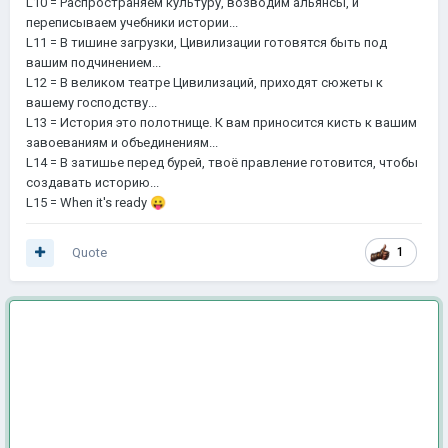
L10 = Распространяем культуру, возводим альянсы, и
переписываем учебники истории...
L11 = В тишине загрузки, Цивилизации готовятся быть под
вашим подчинением...
L12 = В великом театре Цивилизаций, приходят сюжеты к
вашему господству...
L13 = История это полотнище. К вам приносится кисть к вашим
завоеваниям и объединениям...
L14 = В затишье перед бурей, твоё правление готовится, чтобы
создавать историю...
L15 = When it's ready
😛
Quote
1