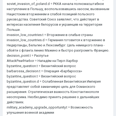
soviet_invasion_of_poland.d = РККА начала полномасштабное
наступление в Польшу, воспользовавшись хаосом, вызванным
Нацистским вторжением и слабой позицией польского
руководства. Советский Союз заявляет, что действует в
интересах населения белорусов и украинцев на территории
Польши.
invasion_low_countries.t = Вторжение в слабые страны
invasion_low_countries.d = Германия готовится к вторжению в
Нидерланды, Бельгию и Люксембург. Цель немецкого плана -
обойти с фланга линию Мажино и быстро разгромить Францию.
decision_point.t = Распутье
AttackPearlHarbor = Нападём на Перл-Харбор
byzantine_question.t = Византийский вопрос
barbarossa_decision.t = Операция «Барбаросса»
byzantine_question.t = Византийский вопрос
byzantine_question.d = Ослабленная Византийская Империя
представляет собой заманчивую цель для Османского
расширения. Стратегическая важность Константинополя
неоспорима. Необходимо принять решение о дальнейших
действиях.
military_academy_upgrade_opportunity.t = Возможность
улучшения военной академии