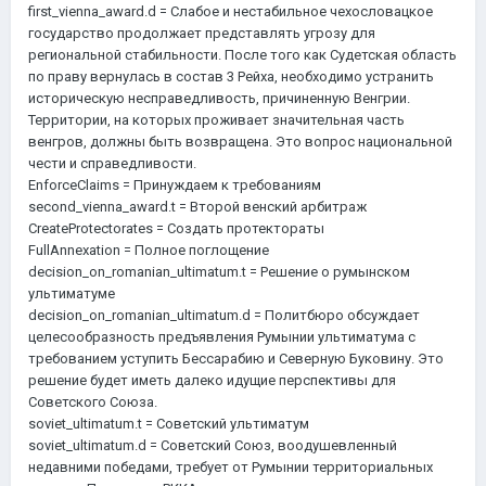
first_vienna_award.d = Слабое и нестабильное чехословацкое
государство продолжает представлять угрозу для
региональной стабильности. После того как Судетская область
по праву вернулась в состав 3 Рейха, необходимо устранить
историческую несправедливость, причиненную Венгрии.
Территории, на которых проживает значительная часть
венгров, должны быть возвращена. Это вопрос национальной
чести и справедливости.
EnforceClaims = Принуждаем к требованиям
second_vienna_award.t = Второй венский арбитраж
CreateProtectorates = Создать протектораты
FullAnnexation = Полное поглощение
decision_on_romanian_ultimatum.t = Решение о румынском
ультиматуме
decision_on_romanian_ultimatum.d = Политбюро обсуждает
целесообразность предъявления Румынии ультиматума с
требованием уступить Бессарабию и Северную Буковину. Это
решение будет иметь далеко идущие перспективы для
Советского Союза.
soviet_ultimatum.t = Советский ультиматум
soviet_ultimatum.d = Советский Союз, воодушевленный
недавними победами, требует от Румынии территориальных