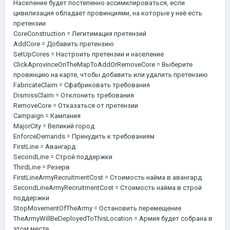
Население будет постепенно ассимилироваться, если
цивилизация обладает провинциями, на которые у неё есть
претензии
CoreConstruction = Легитимация претензий
AddCore = Добавить претензию
SetUpCores = Настроить претензии и население
ClickAprovinceOnTheMapToAddOrRemoveCore = Выберите
провинцию на карте, чтобы добавить или удалить претензию
FabricateClaim = Сфабриковать требования
DismissClaim = Отклонить требования
RemoveCore = Отказаться от претензии
Campaign = Кампания
MajorCity = Великий город
EnforceDemands = Принудить к требованиям
FirstLine = Авангард
SecondLine = Строй поддержки
ThirdLine = Резерв
FirstLineArmyRecruitmentCost = Стоимость найма в авангард
SecondLineArmyRecruitmentCost = Стоимость найма в строй
поддержки
StopMovementOfTheArmy = Остановить перемещение
TheArmyWillBeDeployedToThisLocation = Армия будет собрана в
этом месте