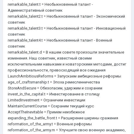
remarkable_talent.t = Необыкновенный талант -
Административный советник
remarkable_talent2.t = Необыкновенный талант - Экономический
советник
remarkable_talent3.t = Необыкновенный талант - Инновационный
советник
remarkable_talent4.t = Необыкновенный талант - Военный
советник
remarkable_talent.d = В нашем совете произошли значительные
изменения. Наш советник, известный своими
исключительными навыками и новаторскими методами, достиг
профессиональности, превосходящей все ожидания
LaunchAmbitiousReforms = Запускаем амбициозные реформы
age_of_craftsmanship.t = Эпоха ремесленничества
StoreAndSecure = Обезопасим, удержим и сохраним
invest_in_the_capital.t = Инвестирование в столицу
LimitedInvestment = Ограничим инвестиции
MaintainCurrentCourse = Сохраним текущий курс
AcceptTheInevitable = Примем неизбежное
expanding_the_battle_front.t = Расширение ширины сражения
reformation_of_the_army.t = Военные реформы
reformation_of_the_army.m = Улучшите свою военную академию,