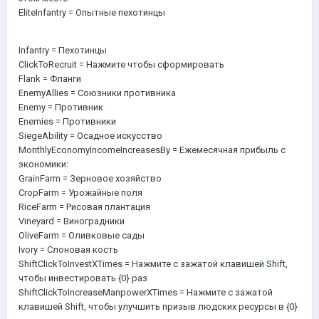
EliteInfantry = Опытные пехотинцы
Infantry = Пехотинцы
ClickToRecruit = Нажмите чтобы сформировать
Flank = Фланги
EnemyAllies = Союзники противника
Enemy = Противник
Enemies = Противники
SiegeAbility = Осадное искусство
MonthlyEconomyIncomeIncreasesBy = Ежемесячная прибыль с
экономики:
GrainFarm = Зерновое хозяйство
CropFarm = Урожайные поля
RiceFarm = Рисовая плантация
Vineyard = Виноградники
OliveFarm = Оливковые сады
Ivory = Слоновая кость
ShiftClickToInvestXTimes = Нажмите с зажатой клавишей Shift,
чтобы инвестировать {0} раз
ShiftClickToIncreaseManpowerXTimes = Нажмите с зажатой
клавишей Shift, чтобы улучшить призыв людских ресурсы в {0}