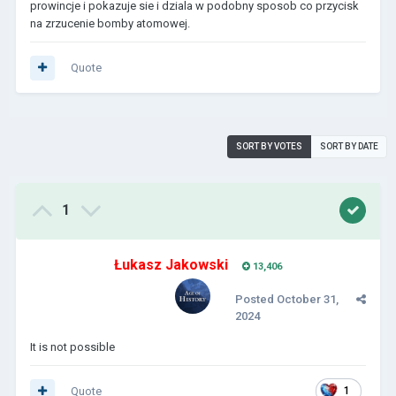
prowincje i pokazuje sie i dziala w podobny sposob co przycisk
na zrzucenie bomby atomowej.
Quote
SORT BY VOTES
SORT BY DATE
1
Łukasz Jakowski
13,406
Posted
October 31,
2024
It is not possible
Quote
1