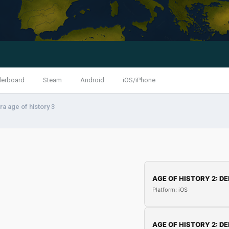
derboard
Steam
Android
iOS/iPhone
ra age of history 3
AGE OF HISTORY 2: DE
Platform: iOS
AGE OF HISTORY 2: DE