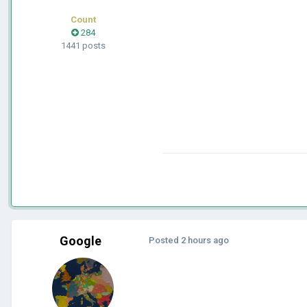
Count
284
1441 posts
Google
Posted
2 hours ago