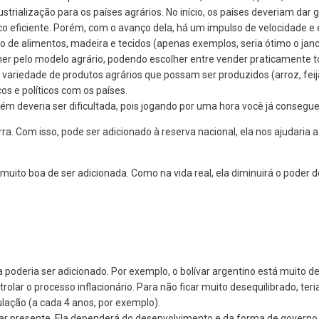
strialização para os países agrários.
No início, os países deveriam dar 
co eficiente.
Porém, com o avanço dela, há um impulso de velocidade e ef
mo de alimentos, madeira e tecidos (apenas exemplos, seria ótimo o janc
r pelo modelo agrário, podendo escolher entre vender praticamente to
variedade de produtos agrários que possam ser produzidos (arroz, feijão,
os e políticos com os países.
m deveria ser dificultada, pois jogando por uma hora você já consegue 
rra.
Com isso, pode ser adicionado à reserva nacional, ela nos ajudaria a
a muito boa de ser adicionada.
Como na vida real, ela diminuirá o poder
poderia ser adicionado.
Por exemplo, o bolívar argentino está muito des
olar o processo inflacionário.
Para não ficar muito desequilibrado, ter
ulação (a cada 4 anos, por exemplo).
ar presente.
Ela dependerá do desenvolvimento e da forma de governo 