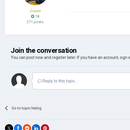
Count
74
271 posts
Join the conversation
You can post now and register later. If you have an account,
sign 
Reply to this topic...
Go to topic listing