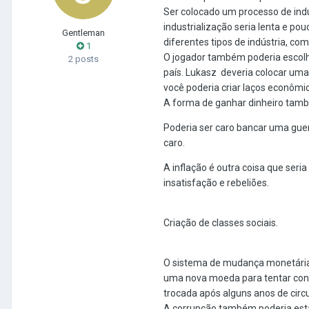
Ser colocado um processo de indu
industrialização seria lenta e pou
Gentleman
diferentes tipos de indústria, co
1
O jogador também poderia escolhe
2 posts
país.
Lukasz
deveria colocar uma 
você poderia criar laços econômic
A forma de ganhar dinheiro també
Poderia ser caro bancar uma gue
caro.
A inflação é outra coisa que seri
insatisfação e rebeliões.
Criação de classes sociais.
O sistema de mudança monetária 
uma nova moeda para tentar contr
trocada após alguns anos de circ
A corrupção também poderia est