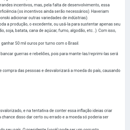
grandes incentivos, mas, pela falta de desenvolvimento, essa
iciência (os incentivos ainda serão necessários).
Haveriam
onski adicionar outras variedades de indústrias).
da a produção, o excedente, ou usá-la para sustentar apenas seu
 soja, batata, cana de açúcar, fumo, algodão, etc...).
Com isso,
ganhar 50 mil ouros por turno com o Brasil.
 bancar guerras e rebeliões, pois para mante-las/reprimi-las será
 de compra das pessoas e desvalorizará a moeda do país, causando
valorizado, e na tentativa de conter essa inflação ideias criar
ia chance disso dar certo ou errado e a moeda só poderia ser
do seu país.
O presidente (você) pode ser um corrupto.