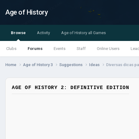
Age of History
Browse
Activity
Age of History all Games
Clubs
Forums
Events
Staff
Online Users
Lea
Home
Age of History 3
Suggestions
Ideas
Diversas dicas pa
AGE OF HISTORY 2: DEFINITIVE EDITION