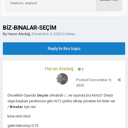
Platform: Android
BİZ-BINALAR-SEÇİM
By
Harun Aladağ
,
December 9, 2023
in
Ideas
Reply to this topic
Harun Aladağ
2
Posted
December 9,
2023
Öncelikle Oyunda
Seçim
olmalıdır / , ve oyunda biz kimiz? (Vezir
veya başkan yardımcısı gibi mi?) çünkü ülkeyi yöneten bir lider var
/
Binalar
için ise
:
bina ismi:okul
geliri:teknoloji 0.75