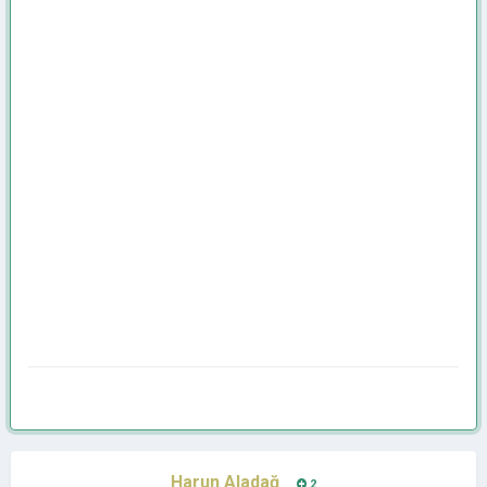
Harun Aladağ
2