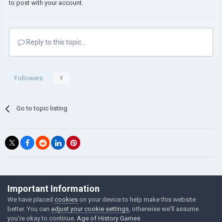
to post with your account.
Reply to this topic...
Followers
0
Go to topic listing
©Łukasz Jakowski Games
Important Information
Powered by Invision Community
We have placed
cookies
on your device to help make this website
better. You can
adjust your cookie settings
, otherwise we'll assume
you're okay to continue.
Age of History Games