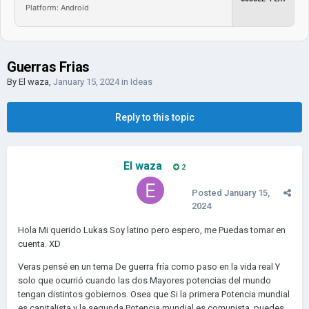
Platform: Android
Guerras Frias
By
El waza
,
January 15, 2024
in
Ideas
Reply to this topic
El waza
2
Posted
January 15,
2024
Hola Mi querido Lukas Soy latino pero espero, me Puedas tomar en
cuenta.
XD
Veras pensé en un tema De guerra fría como paso en la vida real Y
solo que ocurrió cuando las dos Mayores potencias del mundo
tengan distintos gobiernos.
Osea que Si la primera Potencia mundial
es capitalista y la segunda Potencia mundial es comunista, puedes