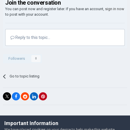
Join the conversation
You can post now and register later. If you have an account,
sign in now
to post with your account.
Reply to this topic...
Followers
0
Go to topic listing
©Łukasz Jakowski Games
Important Information
Powered by Invision Community
We have placed
cookies
on your device to help make this website