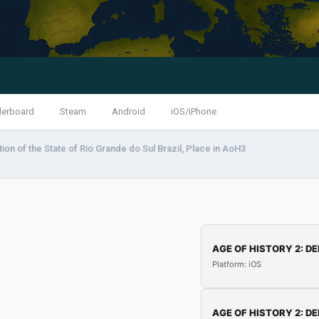
derboard
Steam
Android
iOS/iPhone
ion of the State of Rio Grande do Sul Brazil, Place in AoH3
AGE OF HISTORY 2: DE
Platform: iOS
AGE OF HISTORY 2: DE