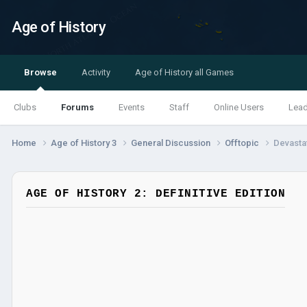
Age of History
Browse
Activity
Age of History all Games
Clubs
Forums
Events
Staff
Online Users
Lea
Home
Age of History 3
General Discussion
Offtopic
Devastat
AGE OF HISTORY 2: DEFINITIVE EDITION