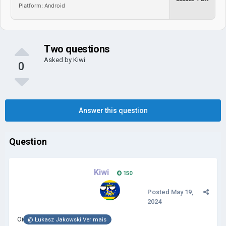
Platform: Android
Two questions
Asked by
Kiwi
0
Answer this question
Question
Kiwi
150
Posted
May 19,
2024
Oi
@
Łukasz Jakowski Ver mais