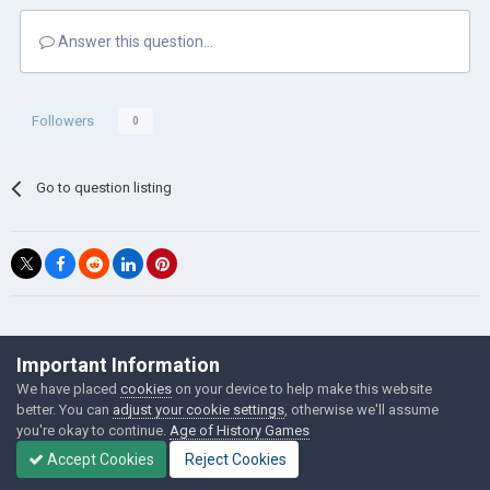
Answer this question...
Followers
0
Go to question listing
©Łukasz Jakowski Games
Important Information
Powered by Invision Community
We have placed
cookies
on your device to help make this website
better. You can
adjust your cookie settings
, otherwise we'll assume
you're okay to continue.
Age of History Games
Accept Cookies
Reject Cookies