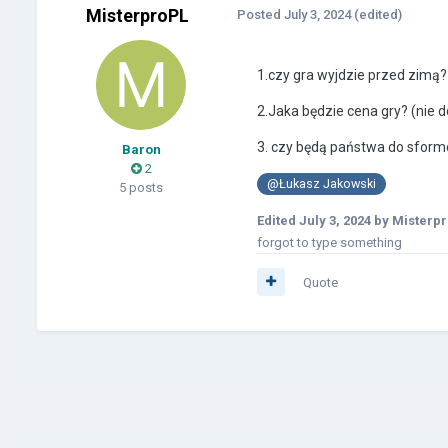
MisterproPL
Posted
July 3, 2024
(edited)
1.czy gra wyjdzie przed zimą
2.Jaka będzie cena gry? (nie d
3. czy będą państwa do sformo
Baron
2
@Łukasz Jakowski
5 posts
Edited
July 3, 2024
by Misterp
forgot to type something
Quote