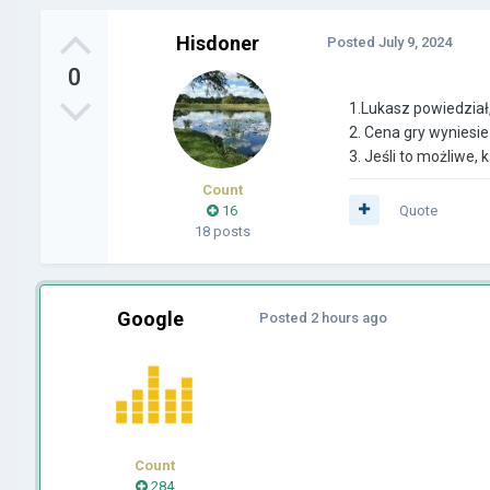
Hisdoner
Posted
July 9, 2024
0
1.Lukasz powiedział
2. Cena gry wyniesie
3. Jeśli to możliwe,
Count
16
Quote
18 posts
Google
Posted
2 hours ago
Count
284