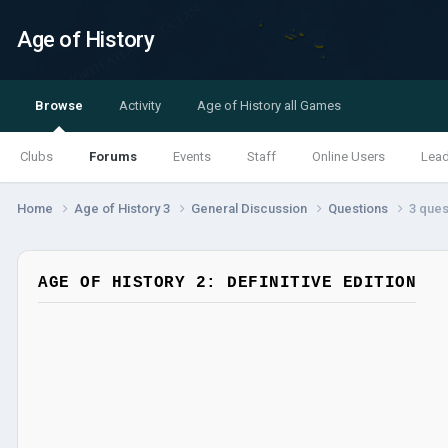
Age of History
Browse
Activity
Age of History all Games
Clubs
Forums
Events
Staff
Online Users
Lea
Home
Age of History 3
General Discussion
Questions
3 ques
AGE OF HISTORY 2: DEFINITIVE EDITION