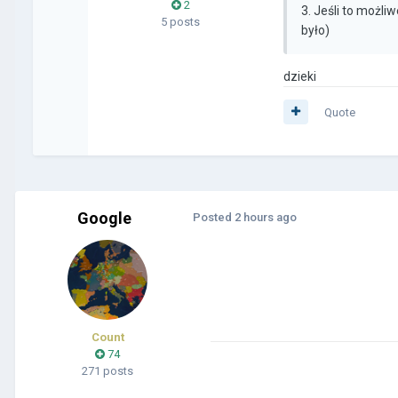
2
3. Jeśli to możl
5 posts
było)
dzieki
Quote
Google
Posted
2 hours ago
Count
74
271 posts