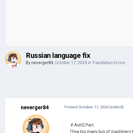
Russian language fix
By
neverger84
,
October 17, 2024
in
Translation Errors
neverger84
Posted
October 17, 2024
(edited)
# AoH2 Part:
[Yea too many bcs of machinery t