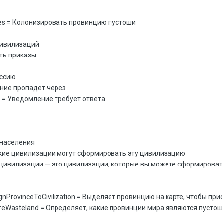
ces = Колонизировать провинцию пустоши
 цивилизаций
ть приказы
ессию
ение пропадет через
 = Уведомление требует ответа
 населения
какие цивилизации могут сформировать эту цивилизацию
цивилизации — это цивилизации, которые вы можете сформировать
nProvinceToCivilization = Выделяет провинцию на карте, чтобы пр
reWasteland = Определяет, какие провинции мира являются пусто