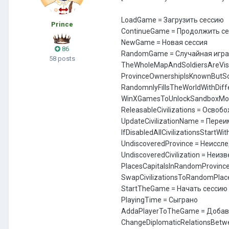
LoadGame = Загрузить сессию
Prince
ContinueGame = Продолжить с
NewGame = Новая сессия
86
RandomGame = Случайная игра
58 posts
TheWholeMapAndSoldiersAreVisi
ProvinceOwnershipIsKnownButSo
RandomnlyFillsTheWorldWithDif
WinXGamesToUnlockSandboxMode
ReleasableCivilizations = Осв
UpdateCivilizationName = Пер
IfDisabledAllCivilizationsStart
UndiscoveredProvince = Неисс
UndiscoveredCivilization = Неи
PlacesCapitalsInRandomProvin
SwapCivilizationsToRandomPla
StartTheGame = Начать сессию
PlayingTime = Сыграно
AddaPlayerToTheGame = Добави
ChangeDiplomaticRelationsBet