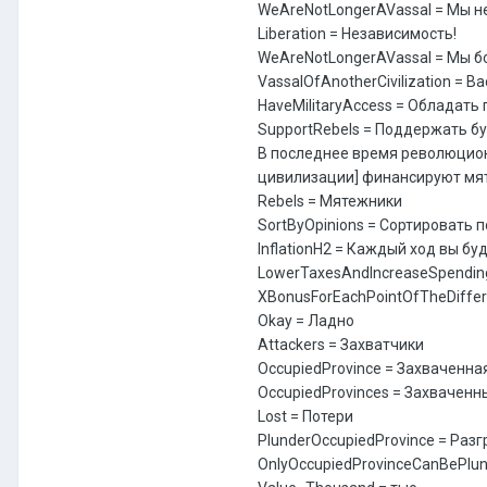
WeAreNotLongerAVassal = Мы 
Liberation = Независимость!
WeAreNotLongerAVassal = Мы б
VassalOfAnotherCivilization = 
HaveMilitaryAccess = Обладать
SupportRebels = Поддержать б
В последнее время революцион
цивилизации] финансируют мя
Rebels = Мятежники
SortByOpinions = Сортировать 
InflationH2 = Каждый ход вы б
LowerTaxesAndIncreaseSpendin
XBonusForEachPointOfTheDiffe
Okay = Ладно
Attackers = Захватчики
OccupiedProvince = Захваченна
OccupiedProvinces = Захвачен
Lost = Потери
PlunderOccupiedProvince = Раз
OnlyOccupiedProvinceCanBePlu