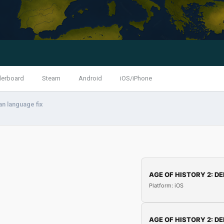
derboard
Steam
Android
iOS/iPhone
an language fix
AGE OF HISTORY 2: DE
Platform: iOS
AGE OF HISTORY 2: DE