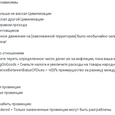
независимы
ольше не вассал Цивилизации
Вассал другой Цивилизации
 правом прохода
унтовщиков
ное движение на [завоеванной территории] было необычайно силь
теж!
по отношениям
удете терять определённое число денег из-за инфляции, пока ваша
gOnGoods = Снизьте налоги и увеличите расходы на товары народн
renceBetweenBalueOfDices = +{0}% преимущество за разницу между
я провинция
ные провинции
грабить провинцию
ndered = Только захваченные провинции могут быть разграблены