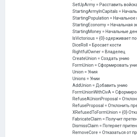
SetUpArmy = Расставить войск
StartingArmyInCapitals = Начал
StartingPopulation = Начальное
StartingEconomy = Начальная 
StartingMoney = Начальные де
IsVictorious = {0} одерживает п
DiceRoll = Бросает кости
RightfulOwner = Владелец
CreateUnion = Создать унию
FormUnion = Сформировать ун
Union = Уния
Unions = Унии
AddUnion = Добавить унию
FormUnionWithCivA = Сформиров
RefuseAUnionProposal = Откло
RefuseProposal = Отклонить п
XRefusedToFormUnion = {0} От
FabricateClaim = Получит прете
DismissClaim = Потеряет прите
RemoveCore = Отказаться от п