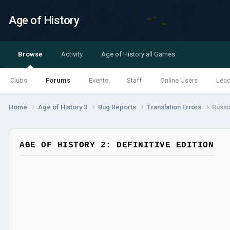
Age of History
Browse
Activity
Age of History all Games
Clubs
Forums
Events
Staff
Online Users
Lea
Home
Age of History 3
Bug Reports
Translation Errors
Russi
AGE OF HISTORY 2: DEFINITIVE EDITION