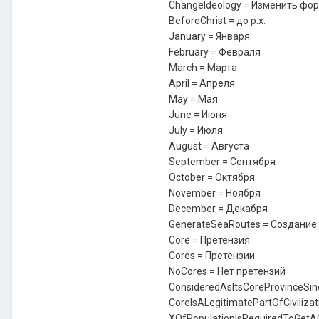
ChangeIdeology = Изменить фо
BeforeChrist = до р.х.
January = Января
February = Февраля
March = Марта
April = Апреля
May = Мая
June = Июня
July = Июля
August = Августа
September = Сентября
October = Октября
November = Ноября
December = Декабря
GenerateSeaRoutes = Создание
Core = Претензия
Cores = Претензии
NoCores = Нет претензий
ConsideredAsItsCoreProvinceSin
CoreIsALegitimatePartOfCiviliz
XOfPopulationIsRequiredToGetA