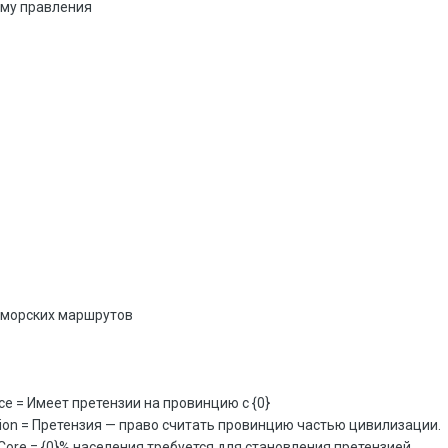
рму правления
 морских маршрутов
ce = Имеет претензии на провинцию с {0}
ation = Претензия — право считать провинцию частью цивилизации.
Core = {0}% населения требуется для становления претензией.