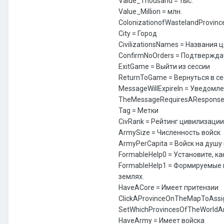
Value_Thousand = тыс.
Value_Million = млн.
ColonizationofWastelandProvin
City = Город
CivilizationsNames = Названия
ConfirmNoOrders = Подтвержда
ExitGame = Выйти из сессии
ReturnToGame = Вернуться в с
MessageWillExpireIn = Уведомл
TheMessageRequiresAResponse
Tag = Метки
CivRank = Рейтинг цивилизации
ArmySize = Численность войск
ArmyPerCapita = Войск на душу
FormableHelp0 = Установите, 
FormableHelp1 = Формируемые 
землях.
HaveACore = Имеет притензии
ClickAProvinceOnTheMapToAssig
SetWhichProvincesOfTheWorldA
HaveArmy = Имеет войска