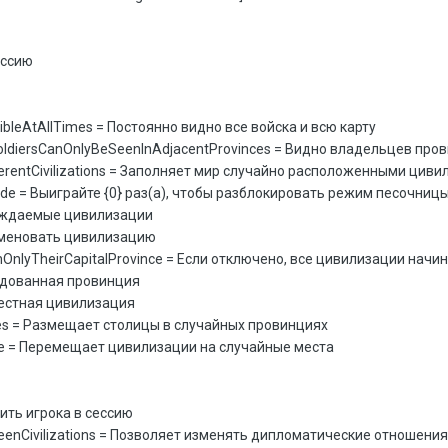
ессию
bleAtAllTimes = Постоянно видно все войска и всю карту
ldiersCanOnlyBeSeenInAdjacentProvinces = Видно владельцев про
ferentCivilizations = Заполняет мир случайно расположенными цив
 = Выиграйте {0} раз(а), чтобы разблокировать режим песочниц
обождаемые цивилизации
еименовать цивилизацию
WithOnlyTheirCapitalProvince = Если отключено, все цивилизации нач
ледованная провинция
звестная цивилизация
ces = Размещает столицы в случайных провинциях
ce = Перемещает цивилизации на случайные места
ть игрока в сессию
weenCivilizations = Позволяет изменять дипломатические отношен