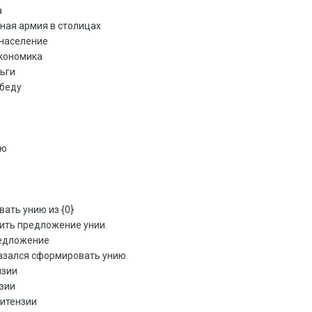
а
ьная армия в столицах
 население
экономика
ньги
обеду
ию
ать унию из {0}
нить предложение унии.
редложение
казался сформировать унию.
нзии
нзии
ритензии