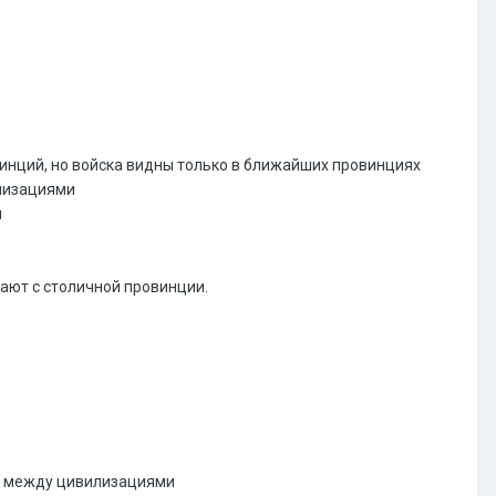
винций, но войска видны только в ближайших провинциях
илизациями
ы
инают с столичной провинции.
ия между цивилизациями