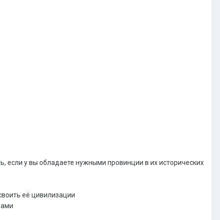
, если у вы обладаете нужными провинции в их исторических
исвоить её цивилизации
шами