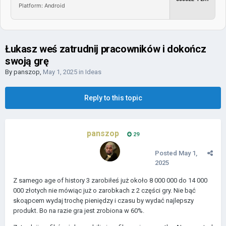
Platform: Android
Łukasz weś zatrudnij pracowników i dokończ
swoją grę
By
panszop
,
May 1, 2025
in
Ideas
Reply to this topic
panszop
29
Posted
May 1,
2025
Z samego age of history 3 zarobiłeś już około 8 000 000 do 14 000
000 złotych nie mówiąc już o zarobkach z 2 części gry. Nie bąć
skoąpcem wydaj trochę pieniędzy i czasu by wydać najlepszy
produkt. Bo na razie gra jest zrobiona w 60%.