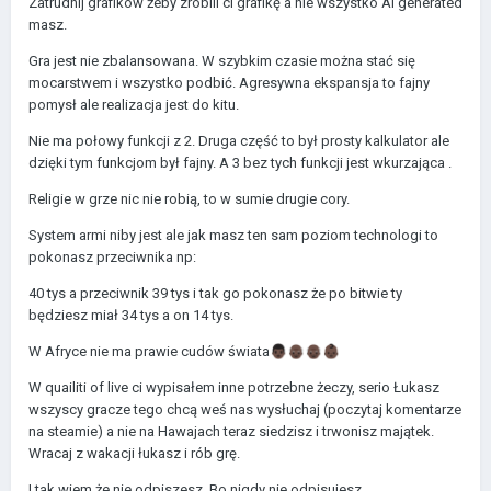
Zatrudnij grafików żeby zrobili ci grafikę a nie wszystko AI generated
masz.
Gra jest nie zbalansowana. W szybkim czasie można stać się
mocarstwem i wszystko podbić. Agresywna ekspansja to fajny
pomysł ale realizacja jest do kitu.
Nie ma połowy funkcji z 2. Druga część to był prosty kalkulator ale
dzięki tym funkcjom był fajny. A 3 bez tych funkcji jest wkurzająca .
Religie w grze nic nie robią, to w sumie drugie cory.
System armi niby jest ale jak masz ten sam poziom technologi to
pokonasz przeciwnika np:
40 tys a przeciwnik 39 tys i tak go pokonasz że po bitwie ty
będziesz miał 34 tys a on 14 tys.
W Afryce nie ma prawie cudów świata
👨🏿
👴🏿
👴🏿
👶🏿
W quailiti of live ci wypisałem inne potrzebne żeczy, serio Łukasz
wszyscy gracze tego chcą weś nas wysłuchaj (poczytaj komentarze
na steamie) a nie na Hawajach teraz siedzisz i trwonisz majątek.
Wracaj z wakacji łukasz i rób grę.
I tak wiem że nie odpiszesz. Bo nigdy nie odpisujesz .