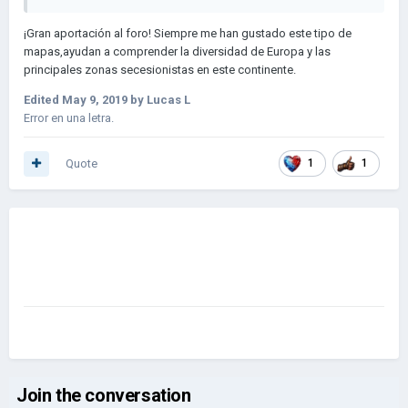
Inspirado
en:
https://i.imgur.com/3M0PCPp.jpg
y
https://i.imgur.com/f68
¡Gran aportación al foro! Siempre me han gustado este tipo de
5nks.jpg
mapas,ayudan a comprender la diversidad de Europa y las
principales zonas secesionistas en este continente.
Edited
May 9, 2019
by Lucas L
Error en una letra.
Quote
1
1
S
Join the conversation