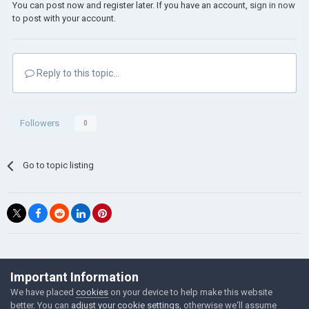
You can post now and register later. If you have an account,
sign in now
to post with your account.
Reply to this topic...
Followers
0
Go to topic listing
©Łukasz Jakowski Games
Important Information
Powered by Invision Community
We have placed
cookies
on your device to help make this website
better. You can
adjust your cookie settings
, otherwise we'll assume