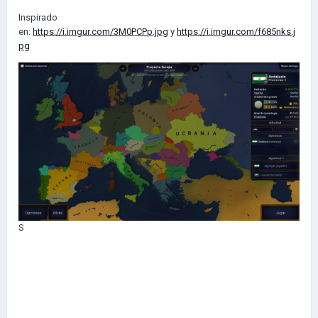
Inspirado
en:
https://i.imgur.com/3M0PCPp.jpg
y
https://i.imgur.com/f685nks.j
pg
S