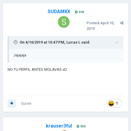
SUDAMXX
918
Posted
April 10,
2019
On 4/10/2019 at 10:47 PM,
Lucas L
said:
Jajajaja
NO TU PERFIL ANTES MOLAVAS xD
Quote
1
krauser3ful
939