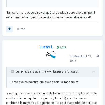
Tan solo me la puse para ver qué tal quedaba,pero ahora mi perfil
está como extraño,así que volví a poner la que estaba antes xD.
Quote
Lucas L
1,013
Posted
April 11,
2019
On 4/10/2019 at 11:46 PM,
krauser3ful
said:
Dime que es mentira. No puede ser! Es imposible!!
Y eso que su caso es solo uno de los muchos que hay.Por ejemplo
a mí también me quitaron algunos (Unos 55) y por lo que veo
también a la mayoría de la gente del foro,así que probablemente te