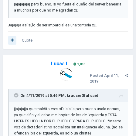
jajajajajaj pero bueno, si yo fuera el dueño del server banearia
a muchos por que no me agradan xD
Jajajaja así sí,lo de ser imparcial es una tontería xD.
Quote
Lucas L
1,013
Posted
April 11,
2019
On 4/11/2019 at 5:46 PM,
krauser3ful
said:
jjajajajja que maldito eres xD jajajja pero bueno úsala nomas,
ya que alfin y al cabo me inspire de los de izquierda y ESTA
LISTA ES HECHA POR EL PUEBLO Y PARA EL PUEBLO! *inserte
voz de dictador latino socialista sin inteligencia alguna. (no se
ofendan los de izquierda, es solo un chiste)