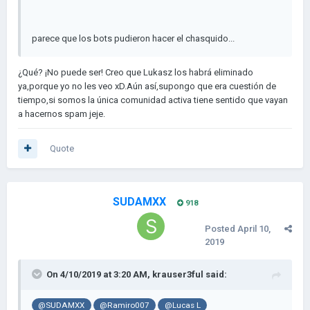
parece que los bots pudieron hacer el chasquido...
¿Qué? ¡No puede ser! Creo que Lukasz los habrá eliminado
ya,porque yo no les veo xD.Aún así,supongo que era cuestión de
tiempo,si somos la única comunidad activa tiene sentido que vayan
a hacernos spam jeje.
Quote
SUDAMXX
918
Posted
April 10,
2019
On 4/10/2019 at 3:20 AM,
krauser3ful
said:
@SUDAMXX
@Ramiro007
@Lucas L