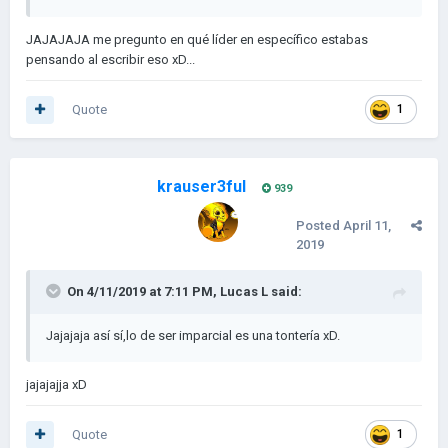
JAJAJAJA me pregunto en qué líder en específico estabas
pensando al escribir eso xD...
Quote
1
krauser3ful
939
Posted
April 11,
2019
On 4/11/2019 at 7:11 PM,
Lucas L
said:
Jajajaja así sí,lo de ser imparcial es una tontería xD.
jajajajja xD
Quote
1