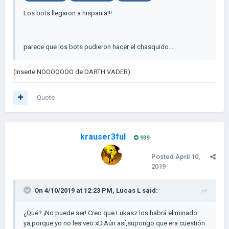
Los bots llegaron a hispania!!!
parece que los bots pudieron hacer el chasquido...
(Inserte NOOOOOOO de DARTH VADER)
Quote
krauser3ful
939
Posted
April 10,
2019
On 4/10/2019 at 12:23 PM,
Lucas L
said:
¿Qué? ¡No puede ser! Creo que Lukasz los habrá eliminado
ya,porque yo no les veo xD.Aún así,supongo que era cuestión