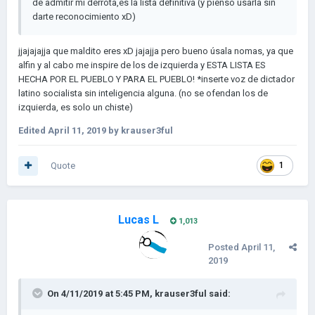
de admitir mi derrota,es la lista definitiva (y pienso usarla sin
darte reconocimiento xD)
jjajajajja que maldito eres xD jajajja pero bueno úsala nomas, ya que
alfin y al cabo me inspire de los de izquierda y ESTA LISTA ES
HECHA POR EL PUEBLO Y PARA EL PUEBLO! *inserte voz de dictador
latino socialista sin inteligencia alguna. (no se ofendan los de
izquierda, es solo un chiste)
Edited
April 11, 2019
by krauser3ful
Quote
1
Lucas L
1,013
Posted
April 11,
2019
On 4/11/2019 at 5:45 PM,
krauser3ful
said: