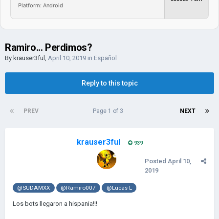
Platform: Android
Ramiro... Perdimos?
By
krauser3ful
,
April 10, 2019
in
Español
Reply to this topic
PREV
Page 1 of 3
NEXT
krauser3ful
939
Posted
April 10,
2019
@SUDAMXX
@Ramiro007
@Lucas L
Los bots llegaron a hispania!!!