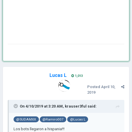
Lucas L
1,013
Posted
April 10,
2019
On 4/10/2019 at 3:20 AM,
krauser3ful
said:
@SUDAMXX
@Ramiro007
@Lucas L
Los bots llegaron a hispania!!!