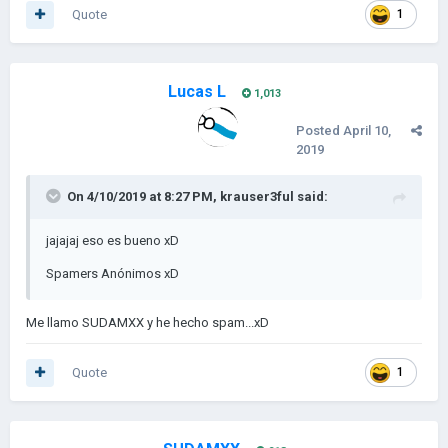
Quote
1
Lucas L
1,013
Posted
April 10,
2019
On 4/10/2019 at 8:27 PM,
krauser3ful
said:
jajajaj eso es bueno xD
Spamers Anónimos xD
Me llamo SUDAMXX y he hecho spam...xD
Quote
1