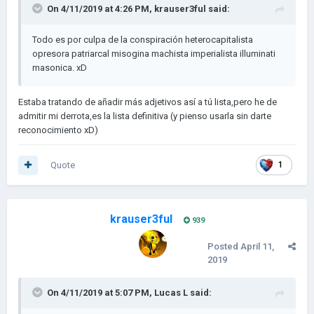
On 4/11/2019 at 4:26 PM,
krauser3ful
said:
Todo es por culpa de la conspiración heterocapitalista
opresora patriarcal misogina machista imperialista illuminati
masonica. xD
Estaba tratando de añadir más adjetivos así a tú lista,pero he de
admitir mi derrota,es la lista definitiva (y pienso usarla sin darte
reconocimiento xD)
Quote
1
krauser3ful
939
Posted
April 11,
2019
On 4/11/2019 at 5:07 PM,
Lucas L
said: