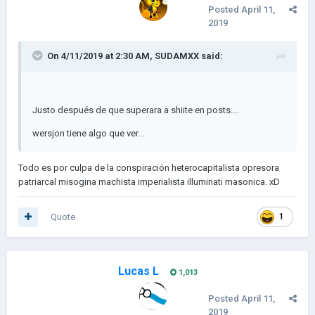
Posted
April 11,
2019
On 4/11/2019 at 2:30 AM,
SUDAMXX
said:
Justo después de que superara a shiite en posts....
wersjon tiene algo que ver...
Todo es por culpa de la conspiración heterocapitalista opresora
patriarcal misogina machista imperialista illuminati masonica. xD
Quote
1
Lucas L
1,013
Posted
April 11,
2019