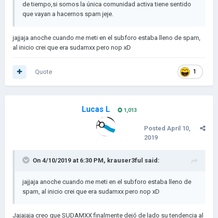
de tiempo,si somos la única comunidad activa tiene sentido
que vayan a hacernos spam jeje.
jajjaja anoche cuando me meti en el subforo estaba lleno de spam,
al inicio crei que era sudamxx pero nop xD
Quote
1
Lucas L
1,013
Posted
April 10,
2019
On 4/10/2019 at 6:30 PM,
krauser3ful
said:
jajjaja anoche cuando me meti en el subforo estaba lleno de
spam, al inicio crei que era sudamxx pero nop xD
Jajajaja creo que SUDAMXX finalmente dejó de lado su tendencia al