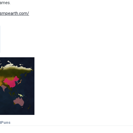
names.
//smpearth.com/
tPuns