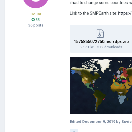
i had to change some countries 
Link to the SMPEarth site:
https:
Count
33
36 posts
1575855072750necfrdpx.zip
96.51 kB
·
519 downloads
Edited
December 9, 2019
by Sovie