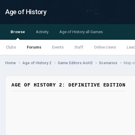
Age of History
Browse
Activity
Age of History all Games
Clubs
Forums
Events
Staff
Online Users
Lea
Home
Age of History 2
Game Editors AoH2
Scenarios
Map o
AGE OF HISTORY 2: DEFINITIVE EDITION