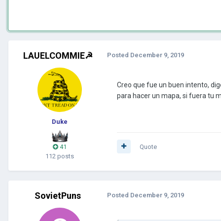
LAUELCOMMIE☭
Posted
December 9, 2019
Creo que fue un buen intento, dig
para hacer un mapa, si fuera tu m
Duke
41
Quote
112 posts
SovietPuns
Posted
December 9, 2019