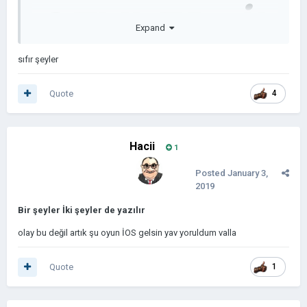
ŞEYLER
İK
Expand
sıfır şeyler
İ
Quote
4
Hacii
1
ŞEYLER
D
Posted
January 3,
2019
Bir şeyler İki şeyler de yazılır
olay bu değil artık şu oyun İOS gelsin yav yoruldum valla
EĞİL SENİ
Quote
1