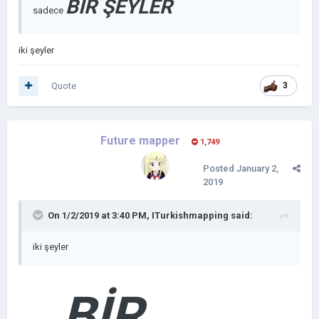
BİR ŞEYLER
sadece
iki şeyler
Quote
3
Future mapper
1,749
Posted
January 2,
2019
On 1/2/2019 at 3:40 PM,
ITurkishmapping
said:
iki şeyler
BİR