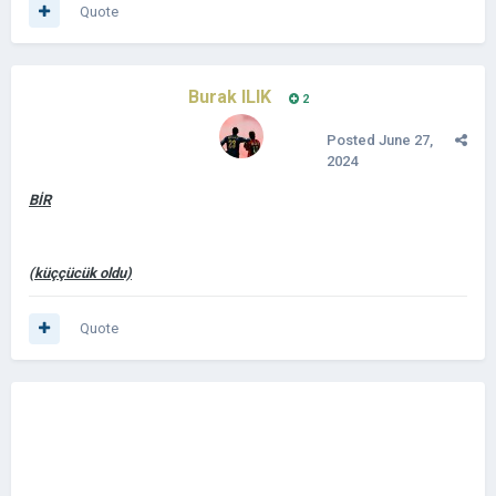
İ
Quote
Burak ILIK
2
ŞEYLER
D
Posted
June 27,
2024
BİR
EĞİL SENİ
(küççücük oldu)
Quote
HAİN !