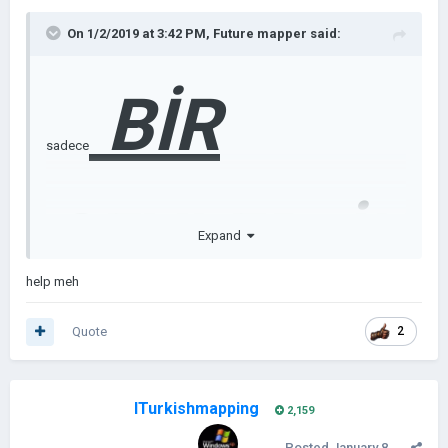
On 1/2/2019 at 3:42 PM,
Future mapper
said:
BİR
sadece
ŞEYLER
İK
Expand
help meh
İ
Quote
2
ITurkishmapping
2,159
Posted
January 8,