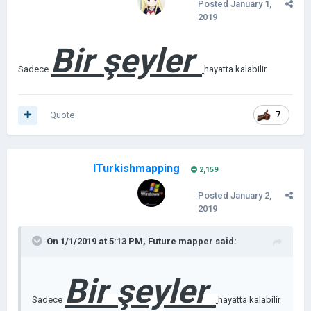
Posted
January 1,
2019
Bir şeyler
Sadece
hayatta kalabilir
Quote
7
ITurkishmapping
2,159
Posted
January 2,
2019
On 1/1/2019 at 5:13 PM,
Future mapper
said:
Bir şeyler
Sadece
hayatta kalabilir