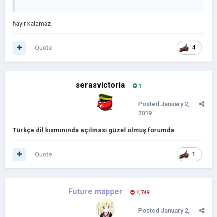
hayır kalamaz
Quote
4
serasvictoria
1
Posted
January 2,
2019
Türkçe dil kısmınında açılması güzel olmuş forumda
Quote
1
Future mapper
1,749
Posted
January 2,