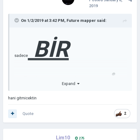
ŞEYLER
D
2019
On 1/2/2019 at 3:42 PM,
Future mapper
said:
EĞİL SENİ
BİR
sadece
HAİN !
ŞEYLER
İK
Expand
hani gitmicektin
İ
Quote
2
Lim10
275