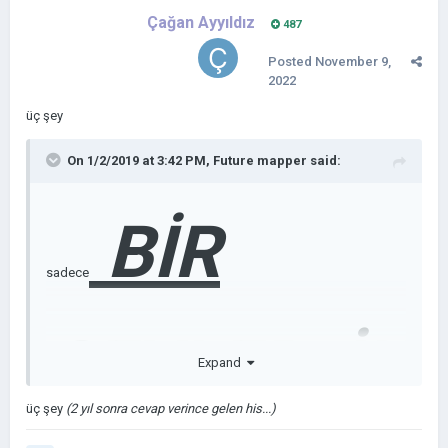
Çağan Ayyıldız
487
Posted
November 9,
2022
üç şey
On 1/2/2019 at 3:42 PM,
Future mapper
said:
BİR
sadece
ŞEYLER
İK
Expand
üç şey
(2 yıl sonra cevap verince gelen his...)