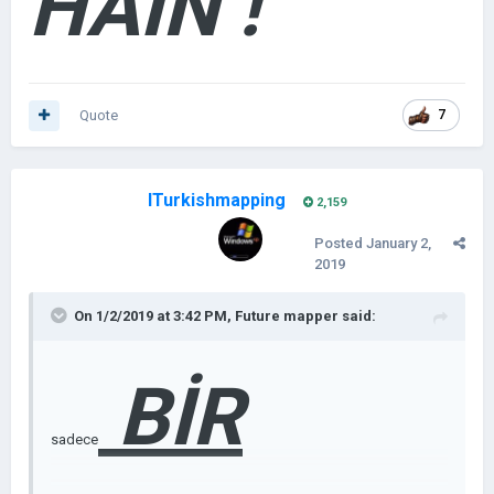
HAİN !
Quote
7
ITurkishmapping
2,159
Posted
January 2,
2019
On 1/2/2019 at 3:42 PM,
Future mapper
said:
BİR
sadece