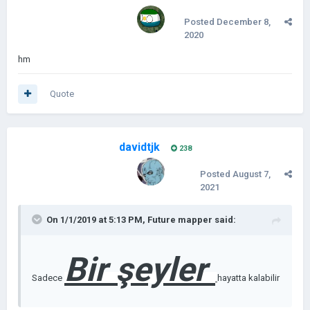
ŞEYLER
D
Posted
December 8,
2020
hm
EĞİL SENİ
Quote
davidtjk
238
HAİN !
Posted
August 7,
2021
On 1/1/2019 at 5:13 PM,
Future mapper
said:
Bir şeyler
Sadece
hayatta kalabilir