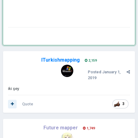
ITurkishmapping
2,159
Posted
January 1,
2019
iki şey
Quote
3
Future mapper
1,749