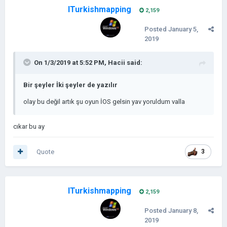
ITurkishmapping
2,159
HAİN !
Posted
January 5,
2019
On 1/3/2019 at 5:52 PM,
Hacii
said:
Bir şeyler İki şeyler de yazılır
olay bu değil artık şu oyun İOS gelsin yav yoruldum valla
cıkar bu ay
Quote
3
ITurkishmapping
2,159
Posted
January 8,
2019