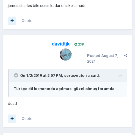
james charles bile senin kadar dislike almadi
Quote
davidtjk
238
Posted
August 7,
2021
On 1/2/2019 at 2:07 PM,
serasvictoria
said:
Türkçe dil kısmınında açılması güzel olmuş forumda
dead
Quote