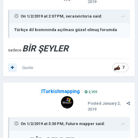
2019
On 1/2/2019 at 2:07 PM,
serasvictoria
said:
Türkçe dil kısmınında açılması güzel olmuş forumda
BİR ŞEYLER
sadece
Quote
7
ITurkishmapping
2,159
Posted
January 2,
2019
On 1/2/2019 at 3:30 PM,
Future mapper
said: