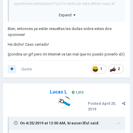
agresiones extranjeras.Y por lo tanto,en este último caso,el
país pequeño no está obligado a prestar apoyo a la gran
Expand
potencia en caso de que ellos tengan una guerra,a diferencia
del pacto defensivo.
Bien, entonces ya están resueltas las dudas sobre estas dos
O bueno,al menos eso ha sido lo que he aprendido yo en mi
opciones!
experiencia al hacer mapas xD.
He dicho! Caso cerrado!
(pondria un gif pero mi Internet va tan mal que no puedo ponerlo xD)
Quote
1
2
Lucas L
1,013
Posted
April 25,
2019
On 4/25/2019 at 12:00 AM,
krauser3ful
said: