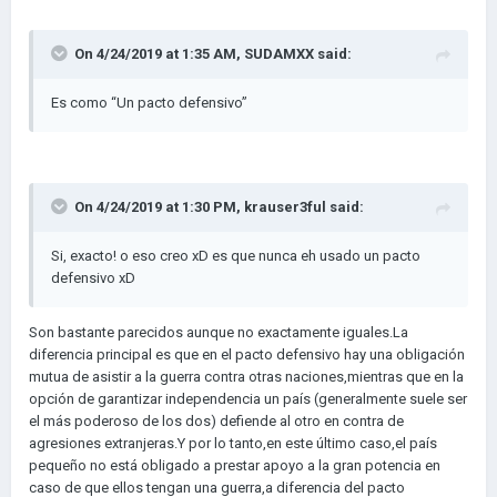
decides tomar un camino imperialista e ir conquistando a
todos de forma rápida, los países vecinos suelen verte mal,
On 4/24/2019 at 1:35 AM,
SUDAMXX
said:
así que, supongo que con el Garantizar independencia podrás
atacar al atacante sin consecuencias negativas como el
Es como “Un pacto defensivo”
enfado de los vecinos, aun así, no se tiene claro. Para tratar de
aclarar todo, ahora mismo experimentare con esa opción, y lo
que descubra lo digo.
On 4/24/2019 at 1:30 PM,
krauser3ful
said:
Si, exacto! o eso creo xD es que nunca eh usado un pacto
defensivo xD
Son bastante parecidos aunque no exactamente iguales.La
diferencia principal es que en el pacto defensivo hay una obligación
mutua de asistir a la guerra contra otras naciones,mientras que en la
opción de garantizar independencia un país (generalmente suele ser
el más poderoso de los dos) defiende al otro en contra de
agresiones extranjeras.Y por lo tanto,en este último caso,el país
pequeño no está obligado a prestar apoyo a la gran potencia en
caso de que ellos tengan una guerra,a diferencia del pacto