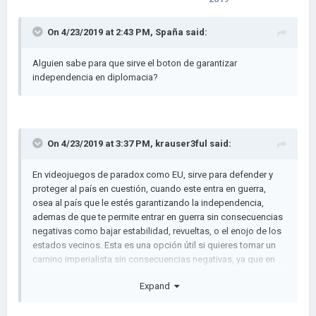
On 4/23/2019 at 2:43 PM,
Spaña
said:
Alguien sabe para que sirve el boton de garantizar
independencia en diplomacia?
On 4/23/2019 at 3:37 PM,
krauser3ful
said:
En videojuegos de paradox como EU, sirve para defender y
proteger al país en cuestión, cuando este entra en guerra,
osea al país que le estés garantizando la independencia,
ademas de que te permite entrar en guerra sin consecuencias
negativas como bajar estabilidad, revueltas, o el enojo de los
estados vecinos. Esta es una opción útil si quieres tomar un
camino imperialista sin consecuencias negativas, ya que en
tal saga de juegos, se requieren Casus Belli para atacar.
Expand
En AoC 2 se requiere de Casus Belli para atacar, así que me
resulta muy raro aquello, pero, me he dado cuenta que si