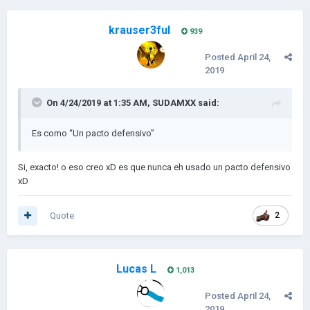
krauser3ful
939
Posted
April 24,
2019
On 4/24/2019 at 1:35 AM,
SUDAMXX
said:
Es como “Un pacto defensivo”
Si, exacto! o eso creo xD es que nunca eh usado un pacto defensivo
xD
Quote
2
Lucas L
1,013
Posted
April 24,
2019