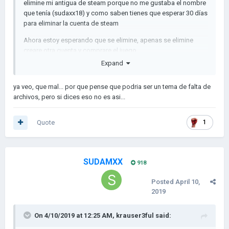
elimine mi antigua de steam porque no me gustaba el nombre
que tenía (sudaxx18) y como saben tienes que esperar 30 días
para eliminar la cuenta de steam
Ahora estoy esperando que se elimine, apenas se elimine
creare otra cuenta y comprare el juego
Expand
Pero por ahora estoy en la versión pirata
😞
ya veo, que mal... por que pense que podria ser un tema de falta de
archivos, pero si dices eso no es asi...
PD, SIEMPRE PERO SIEMPRE El Agua era color negro pirata o
steam xD
Quote
1
SUDAMXX
918
Posted
April 10,
2019
On 4/10/2019 at 12:25 AM,
krauser3ful
said: