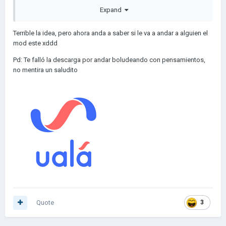
(incluyendo los míos obviamente)
Expand
De que tratará y como se organizará?
Terrible la idea, pero ahora anda a saber si le va a andar a alguien el
El título del pack de mods en el juego está indeciso, ya veré.
mod este xddd
Tratará de poner en un juego base original de steam (el mío de
Pd: Te falló la descarga por andar boludeando con pensamientos,
la pc de mi hermano), varios mods de la comunidad de todas
no mentira un saludito
las lenguas:
- Mapas (como el mío, el de Argentina, los diversos de Gylala,
algunos mapas creados por unos usuarios, y, si el mapa de
"Ultimate Aoc2 Map" sale antes de esto, estará incluído).
- Scenarios (lo más probable esque sea por linea del tiempo)
- Texturas (sacaré de varios mods de texturas, algunos
crowns, bottoms, logos de diplomacia y de datos de los
países como la población, la economía, etc) pero siempre
pidiendo permiso a los creadores, si no, la segunda opción
será darles crédito y agradecimiento y nombrar lo que he
sacado de sus mods!.
Quote
3
- Civilizaciones: en este caso, las civilizaciones_editor pasarán
a ser civilizaciones comunes, como: de islamic state como