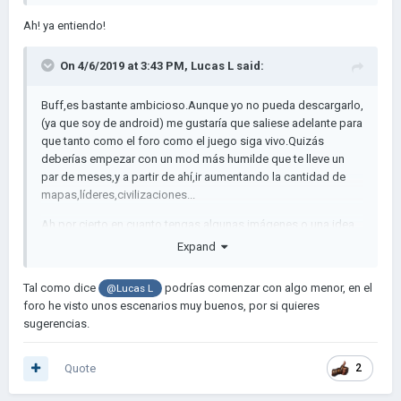
Ah! ya entiendo!
On 4/6/2019 at 3:43 PM,
Lucas L
said:
Buff,es bastante ambicioso.Aunque yo no pueda descargarlo,
(ya que soy de android) me gustaría que saliese adelante para
que tanto como el foro como el juego siga vivo.Quizás
deberías empezar con un mod más humilde que te lleve un
par de meses,y a partir de ahí,ir aumentando la cantidad de
mapas,líderes,civilizaciones...
Ah,por cierto,en cuanto tengas algunas imágenes o una idea
más estructurada con más objetivos,etc. Me lo dices,y si
Expand
quieres,coloco a tu mod en el post de recopilación de mods y
mapas de la comunidad hispanohablante.
Tal como dice
podrías comenzar con algo menor, en el
@Lucas L
foro he visto unos escenarios muy buenos, por si quieres
sugerencias.
Quote
2