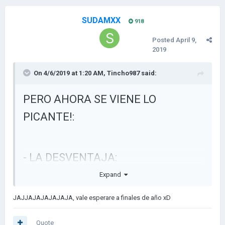
SUDAMXX
918
Posted
April 9,
2019
On 4/6/2019 at 1:20 AM,
Tincho987
said:
PERO AHORA SE VIENE LO
PICANTE!:
- LA DESVENTAJA:
Expand
Lo más probable esque todo esto, tanta propuesta, tanta
dedicación, tantas cosas, esté disponible para fin de año o
JAJJAJAJAJAJAJA, vale esperare a finales de año xD
más...
Perdonen pero el colegio es lo primero xddd
Quote