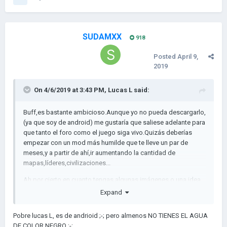
- Y porqué pingo lo decís en abril, queres tomarnos el pelo?
Disculpame capo, es una propuesta, si te gusta bienvenido
sea, si no, te invito a que hagas lo mismo que yo, lo termines
SUDAMXX
918
antes y wuala. También ni es un mod supremo, ultra
gigantesco y demas boludeces, es simplemente una
Posted
April 9,
recopilación, solamente eso!
2019
On 4/6/2019 at 3:43 PM,
Lucas L
said:
- Me despido y me falló la descarga del addon+ en esta pc
xddddd
Buff,es bastante ambicioso.Aunque yo no pueda descargarlo,
(ya que soy de android) me gustaría que saliese adelante para
salu2
que tanto el foro como el juego siga vivo.Quizás deberías
empezar con un mod más humilde que te lleve un par de
meses,y a partir de ahí,ir aumentando la cantidad de
mapas,líderes,civilizaciones...
Ah,por cierto,en cuanto tengas algunas imágenes o una idea
más estructurada con más objetivos,etc. Me lo dices,y si
Expand
quieres,coloco a tu mod en el post de recopilación de mods y
mapas de la comunidad hispanohablante.
Pobre lucas L, es de andrioid ;-; pero almenos NO TIENES EL AGUA
DE COLOR NEGRO ;-;