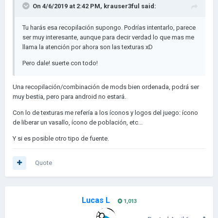
- Ideologías: encontrando una forma de tener más de 20
salu2
On 4/6/2019 at 2:42 PM,
krauser3ful
said:
ideologías y formas de gobierno, podrá ser que esta
colección tenga una gran variedad dividida en distíntos
Tu harás esa recopilación supongo. Podrías intentarlo, parece
grupos.
ser muy interesante, aunque para decir verdad lo que mas me
llama la atención por ahora son las texturas xD
- Reubicación de países: a través de los eventos y sus
funciones, se podrá separar varias civilizaciones (un ejemplo
Pero dale! suerte con todo!
es la rusia comunista, en el age, es la urss, mientras que la
RSSR posee un tag que es "comr". Las reubicaré en: Comr =
Una recopilación/combinación de mods bien ordenada, podrá ser
URSS y rus_c en RSSR
muy bestia, pero para android no estará.
- Sobre los mapas: el mod prohibido (no se porqué) del 11:59
Con lo de texturas me refería a los íconos y logos del juego: ícono
posee una cantidad de regiones propia que serían los
de liberar un vasallo, ícono de población, etc...
estados/provincias de cada país, se podría decir que su
modelo sería imitado para todos los mapas.
Y si es posible otro tipo de fuente.
PERO AHORA SE VIENE LO
Quote
PICANTE!:
- LA DESVENTAJA:
Lucas L
1,013
Lo más probable esque todo esto, tanta propuesta, tanta