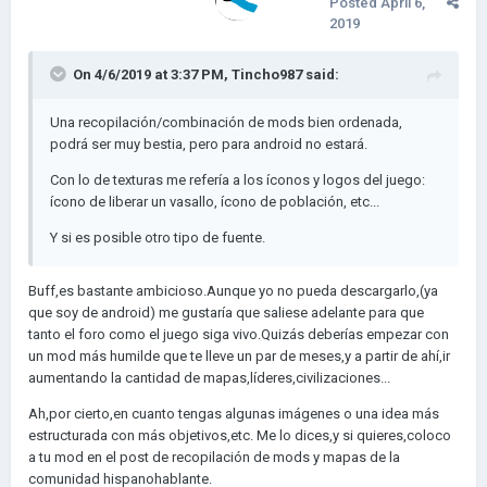
Posted
April 6,
dedicación, tantas cosas, esté disponible para fin de año o
2019
más...
Perdonen pero el colegio es lo primero xddd
On 4/6/2019 at 3:37 PM,
Tincho987
said:
- Y porqué pingo lo decís en abril, queres tomarnos el pelo?
Una recopilación/combinación de mods bien ordenada,
Disculpame capo, es una propuesta, si te gusta bienvenido
podrá ser muy bestia, pero para android no estará.
sea, si no, te invito a que hagas lo mismo que yo, lo termines
Con lo de texturas me refería a los íconos y logos del juego:
antes y wuala. También ni es un mod supremo, ultra
ícono de liberar un vasallo, ícono de población, etc...
gigantesco y demas boludeces, es simplemente una
recopilación, solamente eso!
Y si es posible otro tipo de fuente.
Buff,es bastante ambicioso.Aunque yo no pueda descargarlo,(ya
- Me despido y me falló la descarga del addon+ en esta pc
que soy de android) me gustaría que saliese adelante para que
xddddd
tanto el foro como el juego siga vivo.Quizás deberías empezar con
salu2
un mod más humilde que te lleve un par de meses,y a partir de ahí,ir
aumentando la cantidad de mapas,líderes,civilizaciones...
Ah,por cierto,en cuanto tengas algunas imágenes o una idea más
estructurada con más objetivos,etc. Me lo dices,y si quieres,coloco
a tu mod en el post de recopilación de mods y mapas de la
comunidad hispanohablante.