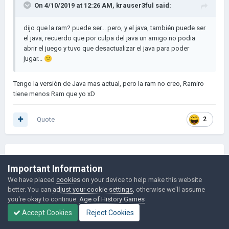
On 4/10/2019 at 12:26 AM,
krauser3ful
said:
dijo que la ram? puede ser... pero, y el java, también puede ser
el java, recuerdo que por culpa del java un amigo no podia
abrir el juego y tuvo que desactualizar el java para poder
jugar...
😕
Tengo la versión de Java mas actual, pero la ram no creo, Ramiro
tiene menos Ram que yo xD
Quote
2
krauser3ful
939
Important Information
Posted
April 10,
We have placed
cookies
on your device to help make this website
2019
better. You can
adjust your cookie settings
, otherwise we'll assume
you're okay to continue.
Age of History Games
Accept Cookies
Reject Cookies
On 4/10/2019 at 12:24 AM,
SUDAMXX
said: