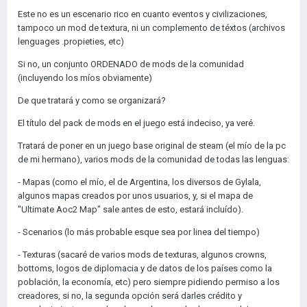
Este no es un escenario rico en cuanto eventos y civilizaciones,
tampoco un mod de textura, ni un complemento de téxtos (archivos
lenguages .propieties, etc)
Si no, un conjunto ORDENADO de mods de la comunidad
(incluyendo los míos obviamente)
De que tratará y como se organizará?
El título del pack de mods en el juego está indeciso, ya veré.
Tratará de poner en un juego base original de steam (el mío de la pc
de mi hermano), varios mods de la comunidad de todas las lenguas:
- Mapas (como el mío, el de Argentina, los diversos de Gylala,
algunos mapas creados por unos usuarios, y, si el mapa de
"Ultimate Aoc2 Map" sale antes de esto, estará incluído).
- Scenarios (lo más probable esque sea por linea del tiempo)
- Texturas (sacaré de varios mods de texturas, algunos crowns,
bottoms, logos de diplomacia y de datos de los países como la
población, la economía, etc) pero siempre pidiendo permiso a los
creadores, si no, la segunda opción será darles crédito y