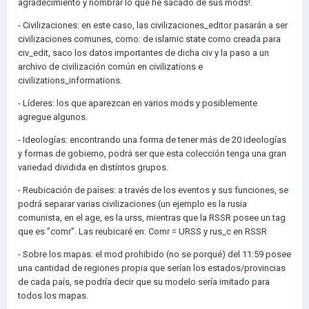
agradecimiento y nombrar lo que he sacado de sus mods!.
- Civilizaciones: en este caso, las civilizaciones_editor pasarán a ser
civilizaciones comunes, como: de islamic state como creada para
civ_edit, saco los datos importantes de dicha civ y la paso a un
archivo de civilización común en civilizations e
civilizations_informations.
- Líderes: los que aparezcan en varios mods y posiblemente
agregue algunos.
- Ideologías: encontrando una forma de tener más de 20 ideologías
y formas de gobierno, podrá ser que esta colección tenga una gran
variedad dividida en distíntos grupos.
- Reubicación de países: a través de los eventos y sus funciones, se
podrá separar varias civilizaciones (un ejemplo es la rusia
comunista, en el age, es la urss, mientras que la RSSR posee un tag
que es "comr". Las reubicaré en: Comr = URSS y rus_c en RSSR
- Sobre los mapas: el mod prohibido (no se porqué) del 11:59 posee
una cantidad de regiones propia que serían los estados/provincias
de cada país, se podría decir que su modelo sería imitado para
todos los mapas.