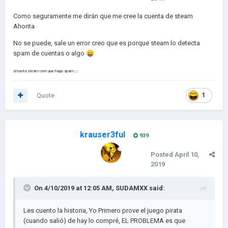
Como seguramente me dirán que me cree la cuenta de steam
Ahorita
No se puede, sale un error creo que es porque steam lo detecta
spam de cuentas o algo
😛
si hasta steam cree que hago spam ;-;
Quote
1
krauser3ful
939
Posted
April 10,
2019
On 4/10/2019 at 12:05 AM,
SUDAMXX
said:
Les cuento la historia, Yo Primero prove el juego pirata
(cuando salió) de hay lo compré, EL PROBLEMA es que