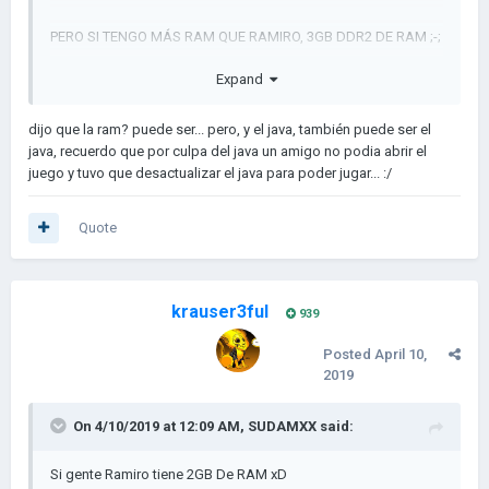
PERO SI TENGO MÁS RAM QUE RAMIRO, 3GB DDR2 DE RAM ;-;
tal vez sea porque la RAM es DDR2 ??
Expand
dijo que la ram? puede ser... pero, y el java, también puede ser el
java, recuerdo que por culpa del java un amigo no podia abrir el
juego y tuvo que desactualizar el java para poder jugar...
:/
Quote
krauser3ful
939
Posted
April 10,
2019
On 4/10/2019 at 12:09 AM,
SUDAMXX
said:
Si gente Ramiro tiene 2GB De RAM xD