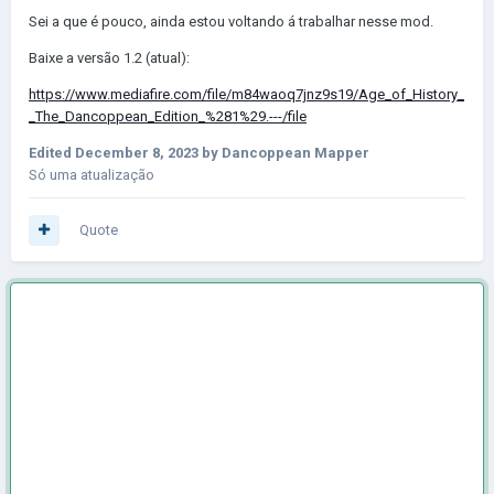
Sei a que é pouco, ainda estou voltando á trabalhar nesse mod.
Baixe a versão 1.2 (atual):
https://www.mediafire.com/file/m84waoq7jnz9s19/Age_of_History_
_The_Dancoppean_Edition_%281%29.---/file
Edited
December 8, 2023
by Dancoppean Mapper
Só uma atualização
Quote