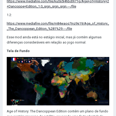
https://www.mediafire.com/file/ku0s5l4hbd0j71g/Age+of+History+2
+Dancoppe+Edition_1.0_sign_sign_sign.---/file
1.2:
https://www.mediafire.com/file/m84waoq7jnz9s19/Age_of_History_
_The_Dancoppean_Edition_%281%29.---/file
Esse mod ainda está no estágio inicial, mas já contém algumas
diferenças consideráveis em relação ao jogo normal.
Tela de Fundo
Age of History: The Dancoppean Edition contém um plano de fundo