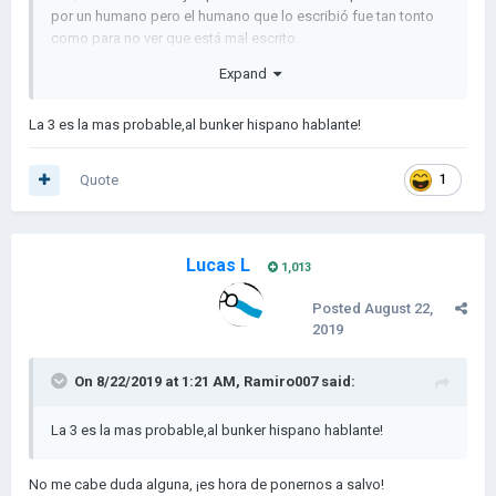
por un humano pero el humano que lo escribió fue tan tonto
como para no ver que está mal escrito.
Expand
3.-Que el tipo escribió bien el mensaje y estos son los
primeros avisos de la rebelión robótica que acabará con el ser
humano xD
La 3 es la mas probable,al bunker hispano hablante!
Quote
1
Lucas L
1,013
Posted
August 22,
2019
On 8/22/2019 at 1:21 AM,
Ramiro007
said:
La 3 es la mas probable,al bunker hispano hablante!
No me cabe duda alguna, ¡es hora de ponernos a salvo!