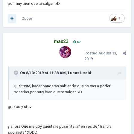
por muy bien que te salgan xD.
Quote
1
max23
67
Posted
August 13,
2019
On 8/13/2019 at 11:38 AM,
Lucas L
said:
Qué triste, hacer banderas sabiendo que no vas a poder
ponerlas por muy bien que te salgan xD.
grax xd y si
:'v
y ahora Que me doy cuenta le puse ''italia'' en ves de ''francia
socialista'' XDDD