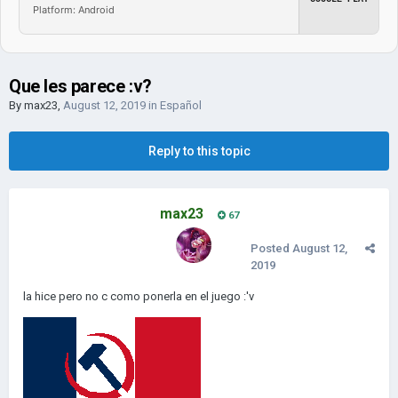
Platform: Android
Que les parece :v?
By
max23
,
August 12, 2019
in
Español
Reply to this topic
max23
67
Posted
August 12,
2019
la hice pero no c como ponerla en el juego
:'v