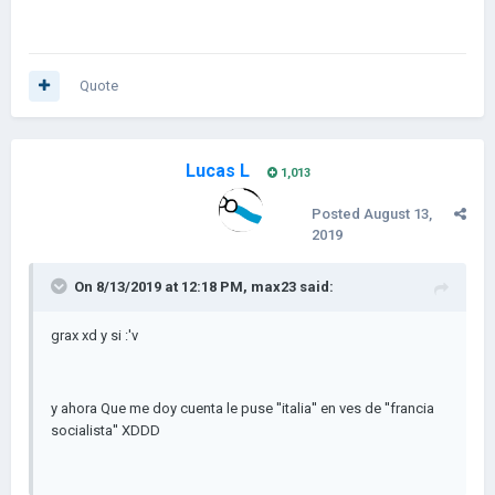
Quote
Lucas L
1,013
Posted
August 13,
2019
On 8/13/2019 at 12:18 PM,
max23
said:
grax xd y si
:'v
y ahora Que me doy cuenta le puse ''italia'' en ves de ''francia
socialista'' XDDD