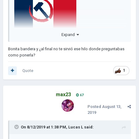
Expand
Bonita bandera y ¿al final no te sirvió ese hilo donde preguntabas
como ponerla?
Quote
1
max23
67
Posted
August 13,
2019
On 8/12/2019 at 1:38 PM,
Lucas L
said: