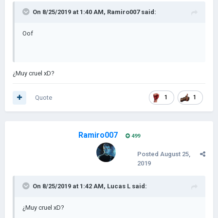
On 8/25/2019 at 1:40 AM,
Ramiro007
said:
Oof
¿Muy cruel xD?
Quote
1
1
Ramiro007
499
Posted
August 25,
2019
On 8/25/2019 at 1:42 AM,
Lucas L
said:
¿Muy cruel xD?