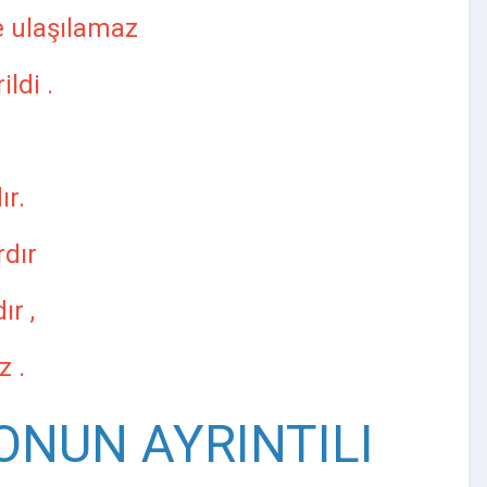
e ulaşılamaz
ldi .
ır.
rdır
ır ,
z .
ONUN AYRINTILI