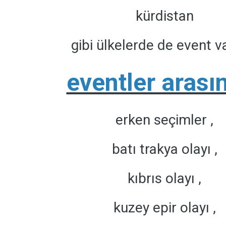
kürdistan
gibi ülkelerde de event va
eventler arası
erken seçimler ,
batı trakya olayı ,
kıbrıs olayı ,
kuzey epir olayı ,