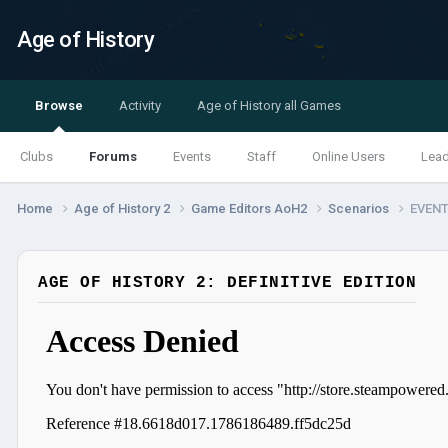
Age of History
Browse
Activity
Age of History all Games
Clubs
Forums
Events
Staff
Online Users
Lea
Home
Age of History 2
Game Editors AoH2
Scenarios
EVENT
AGE OF HISTORY 2: DEFINITIVE EDITION