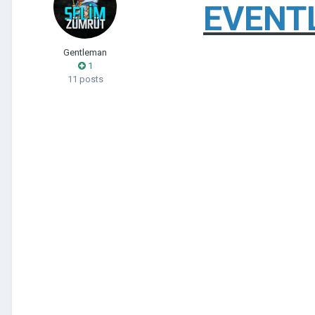
EVENT
Gentleman
1
11 posts