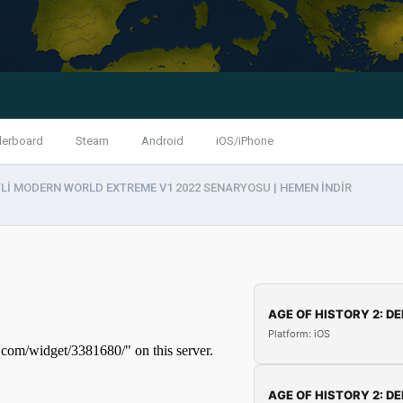
derboard
Steam
Android
iOS/iPhone
Lİ MODERN WORLD EXTREME V1 2022 SENARYOSU | HEMEN İNDİR
AGE OF HISTORY 2: DE
Platform: iOS
AGE OF HISTORY 2: DE