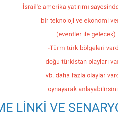
-İsrail'e amerika yatırımı sayesind
bir teknoloji ve ekonomi veri
(eventler ile gelecek)
-Türm türk bölgeleri vard
-doğu türkistan olayları va
vb. daha fazla olaylar vard
oynayarak anlayabilirsini
ME LİNKİ VE SENARY