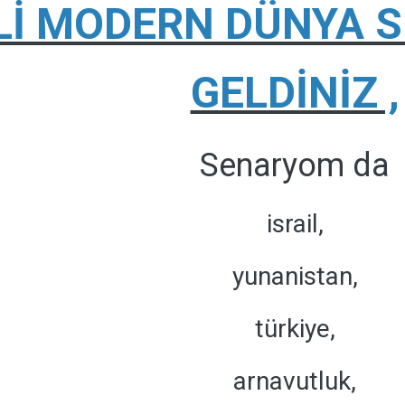
Lİ MODERN DÜNYA 
GELDİNİZ ,
Senaryom da
israil,
yunanistan,
türkiye,
arnavutluk,