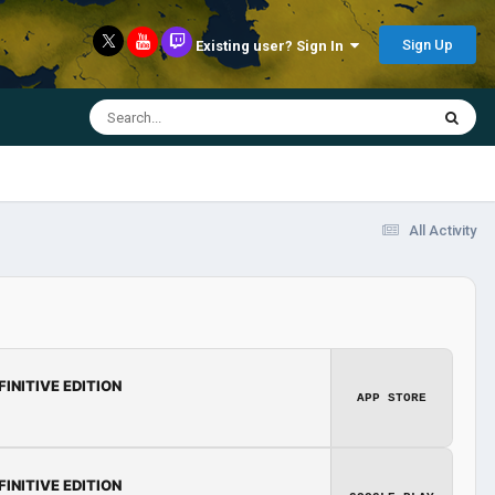
Sign Up
Existing user? Sign In
All Activity
FINITIVE EDITION
APP STORE
FINITIVE EDITION