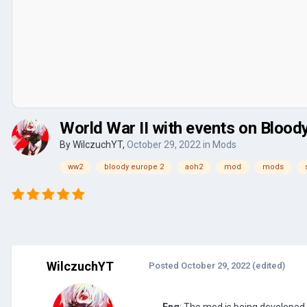
World War II with events on Bloody
By
WilczuchYT
,
October 29, 2022
in
Mods
ww2
bloody europe 2
aoh2
mod
mods
WilczuchYT
Posted
October 29, 2022
(edited)
Eng
: The mod is being developed