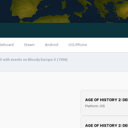
derboard
Steam
Android
iOS/iPhone
I with events on Bloody Europe II (1936)
AGE OF HISTORY 2: DE
Platform: iOS
AGE OF HISTORY 2: DE