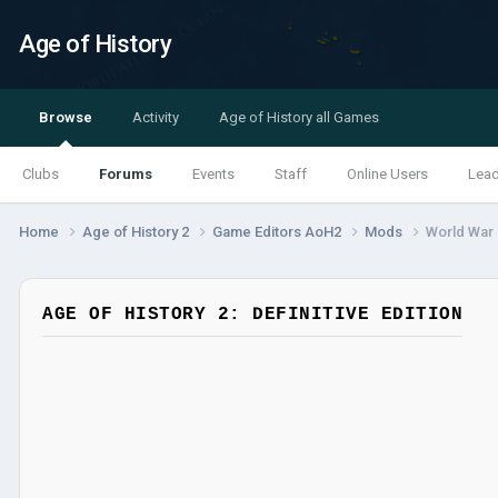
Age of History
Browse
Activity
Age of History all Games
Clubs
Forums
Events
Staff
Online Users
Lea
Home
Age of History 2
Game Editors AoH2
Mods
World War I
AGE OF HISTORY 2: DEFINITIVE EDITION