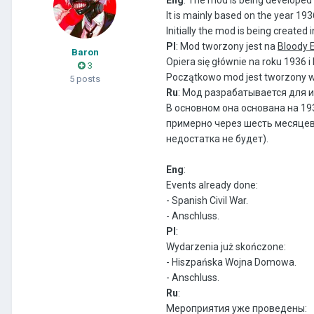
It is mainly based on the year 193
Initially the mod is being created 
Pl
: Mod tworzony jest na
Bloody 
Baron
Opiera się głównie na roku 1936 
3
Początkowo mod jest tworzony w 
5 posts
Ru
: Мод разрабатывается для 
В основном она основана на 19
примерно через шесть месяцев.
недостатка не будет).
Eng
:
Events already done:
- Spanish Civil War.
-
Anschluss.
Pl
:
Wydarzenia już skończone:
- Hiszpańska Wojna Domowa.
-
Anschluss.
Ru
:
Мероприятия уже проведены: