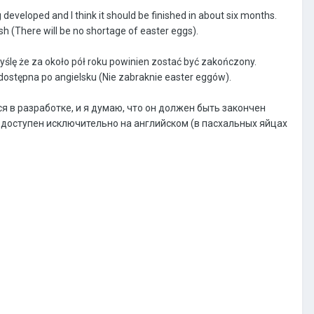
 developed and I think it should be finished in about six months.
lish (There will be no shortage of easter eggs).
yślę że za około pół roku powinien zostać być zakończony.
ostępna po angielsku (Nie zabraknie easter eggów).
я в разработке, и я думаю, что он должен быть закончен
 доступен исключительно на английском (в пасхальных яйцах