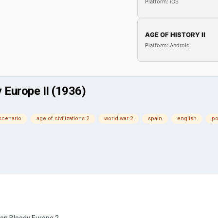
Platform: iOS
AGE OF HISTORY II
Platform: Android
 Europe II (1936)
scenario
age of civilizations 2
world war 2
spain
english
po
 o
n Bloody Europe 2.