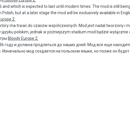
6 and which is expected to last until modern times. The mod is still being
in Polish, but at a later stage the mod will be exclusively available in Eng
Europe 2.
i który ma trwać do czasów współczesnych. Mod jest nadal tworzony i m
języku polskim, jednak w późniejszym stadium mod będzie wyłącznie d
игры
Bloody Europe 2.
36 году и должна продлиться до наших дней. Мод все еще находитс
 Изначально мод создается на польском языке, но позже он будет