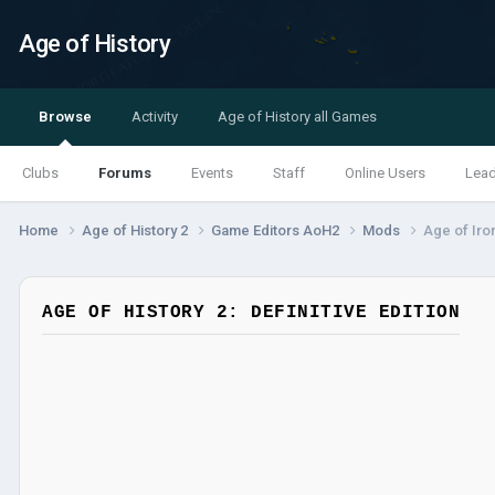
Age of History
Browse
Activity
Age of History all Games
Clubs
Forums
Events
Staff
Online Users
Lea
Home
Age of History 2
Game Editors AoH2
Mods
Age of Iro
AGE OF HISTORY 2: DEFINITIVE EDITION