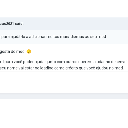
//drive.google.com/file/d/156jlcTYm6KTgg9bHNPF_F3gFpGNLqwVz/vi
cas2021
said:
ara ajudá-lo a adicionar muitos mais idiomas ao seu mod
 gosta do mod.
🙂
cord para você poder ajudar junto com outros querem ajudar no desenv
 seu nome vai estar no
loading como crédito que você ajudou no mod.