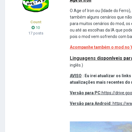
O Age of Iron ou (Idade do Ferro
também alguns cenários que não 
Count
para muitos cenários do mod, os 
10
ou até as escolhas da IA que pod
17 posts
pois o mod vem sofrendo com bas
Acompanhe também o mod no 
Linguagens d
isponíveis pa
inglês.)
AVISO
: Eu irei atualizar os lin
atualizações mais recentes do
Versão para PC
:
https://drive.
Versão para Android:
https://w