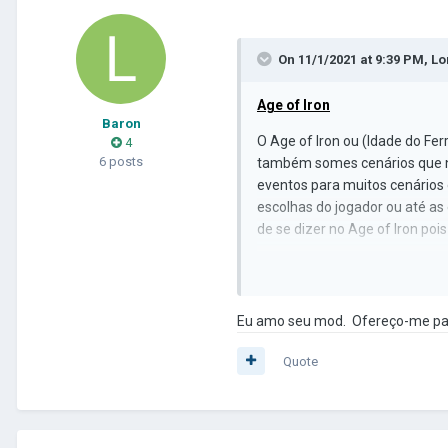
On 11/1/2021 at 9:39 PM,
Lo
Age of Iron
Baron
O Age of Iron ou (Idade do Fe
4
6 posts
também somes cenários que nã
eventos para muitos cenários
escolhas do jogador ou até as
de se dizer no Age of Iron po
Acompañe también o mod no
Linguagens d
isponíveis
Eu amo seu mod. Ofereço-me para
para o inglês.)
AVISO
Quote
: Eu irei atualizar os
atualizações mais recentes
Versión para PC
:
https://dr