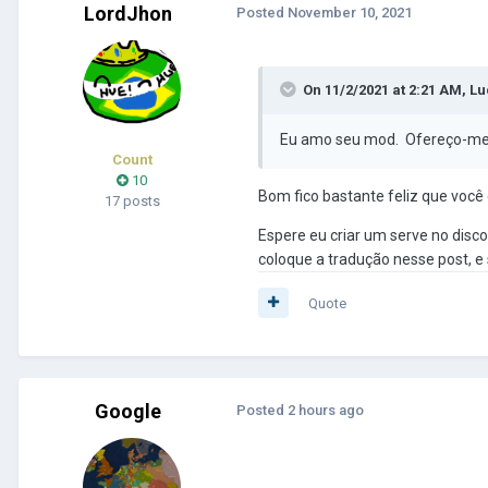
Versión para Android:
https:
LordJhon
Posted
November 10, 2021
On 11/2/2021 at 2:21 AM,
Lu
Eu amo seu mod. Ofereço-me p
Count
10
Bom fico bastante feliz que você
17 posts
Espere eu criar um serve no dis
coloque a tradução nesse post, e
Quote
Google
Posted
2 hours ago