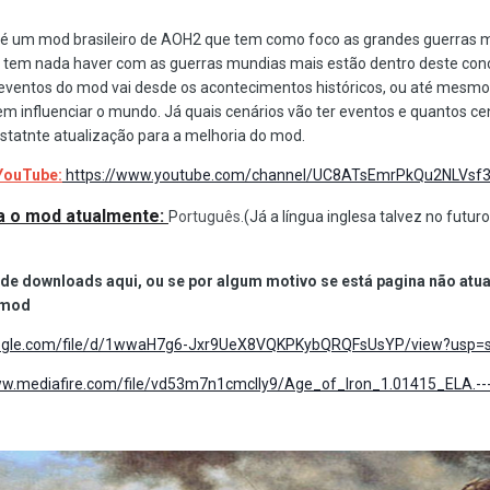
), é um mod brasileiro de AOH2 que tem como foco as grandes guerras m
tem nada haver com as guerras mundias mais estão dentro deste conce
eventos do mod vai desde os acontecimentos históricos, ou até mesmo
em influenciar o mundo.
Já quais cenários vão ter eventos e quantos cená
tatnte atualização para a melhoria do mod.
YouTube:
https://www.youtube.com/channel/UC8ATsEmrPkQu2NLVs
ra o mod atualmente:
P
ortuguês.
(Já a língua inglesa talvez no futur
ks de downloads aqui, ou se por algum motivo se está pagina não atua
 mod
google.com/file/d/1wwaH7g6-Jxr9UeX8VQKPKybQRQFsUsYP/view?usp=s
ww.mediafire.com/file/vd53m7n1cmclly9/Age_of_Iron_1.01415_ELA.---/