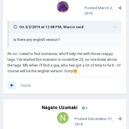
Posted
March 2,
2019
On 3/2/2019 at 12:08 PM,
Macio
said:
is there any english version?
Rn no. I need to find someone, who'll help me with those crappy
tags. I've started this scenario in november 23, no one knew about
the tags. Mb when i'll find a guy, who has got a lot of time to fix it - of
course will be the english version. Sorry
😟
Quote
Nagato Uzumaki
2
Posted
December 31,
2019