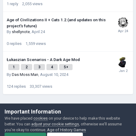
1
reply
2,055
views
Age of Civilizations II + Cats 1.2 (and updates on this
project's future)
By
shellynote
,
April 24
0
replies
1,559
views
Łukaszian Scenarios - A Dark Age Mod
1
2
3
4
5
By
Das Moss Man
,
August 10, 2024
124
replies
33,307
views
©Łukasz Jakowski Games
Important Information
Powered by Invision Community
We have placed
cookies
on your device to help make this website
better. You can
adjust your cookie settings
, otherwise we'll assume
you're okay to continue.
Age of History Games