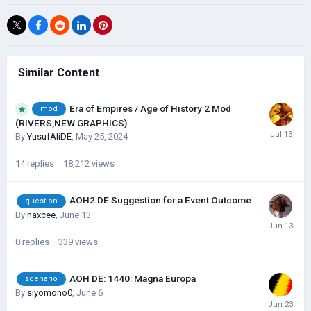
Similar Content
Era of Empires / Age of History 2 Mod
mod
(RIVERS,NEW GRAPHICS)
By
YusufAliDE
,
May 25, 2024
14
replies
18,212
views
AOH2:DE Suggestion for a Event Outcome
question
By
naxcee
,
June 13
0
replies
339
views
AOH DE: 1440: Magna Europa
scenario
By
siyomono0
,
June 6