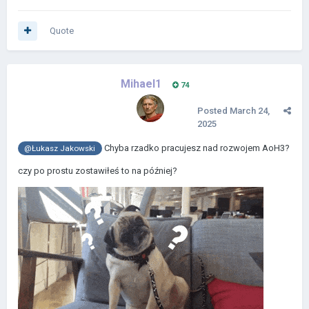
Quote
Mihael1
74
Posted
March 24,
2025
Chyba rzadko pracujesz nad rozwojem AoH3?
@Łukasz Jakowski
czy po prostu zostawiłeś to na później?