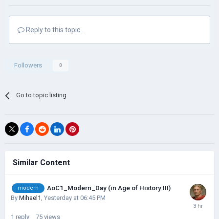
Reply to this topic...
Followers
0
Go to topic listing
Similar Content
AoC1_Modern_Day (in Age of History III)
modern
By
Mihael1
,
Yesterday at 06:45 PM
1
reply
75
views