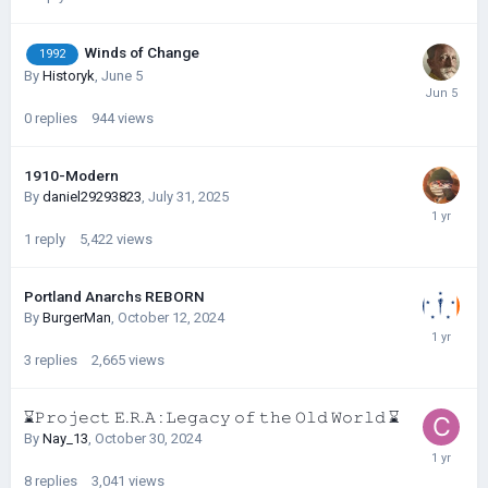
Winds of Change
1992
By
Historyk
,
June 5
0
replies
944
views
1910-Modern
By
daniel29293823
,
July 31, 2025
1
reply
5,422
views
Portland Anarchs REBORN
By
BurgerMan
,
October 12, 2024
3
replies
2,665
views
⌛𝙿𝚛𝚘𝚓𝚎𝚌𝚝 𝙴.𝚁.𝙰 : 𝙻𝚎𝚐𝚊𝚌𝚢 𝚘𝚏 𝚝𝚑𝚎 𝙾𝚕𝚍 𝚆𝚘𝚛𝚕𝚍 ⌛
By
Nay_13
,
October 30, 2024
8
replies
3,041
views