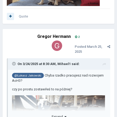
Quote
Gregor Hermann
2
Posted
March 25,
2025
On 3/24/2025 at 8:30 AM,
Mihael1
said:
Chyba rzadko pracujesz nad rozwojem
@Łukasz Jakowski
AoH3?
czy po prostu zostawiłeś to na później?
Expand