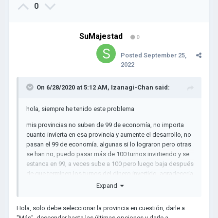
0
SuMajestad
0
Posted
September 25,
2022
On 6/28/2020 at 5:12 AM,
Izanagi-Chan
said:
hola, siempre he tenido este problema
mis provincias no suben de 99 de economía, no importa
cuanto invierta en esa provincia y aumente el desarrollo, no
pasan el 99 de economía.
algunas si lo lograron pero otras
se han no, puedo pasar más de 100 turnos invirtiendo y se
estanca en 99, a veces sube a 100 pero luego baja después
de que terminen los turnos del dinero invertido, agradecería
muchísimo que me ayude con esto
Expand
PD: no soy un jugador nuevo, llevo decenas y decenas de
Hola, solo debe seleccionar la provincia en cuestión, darle a
horas en este juego y ya lo he completado muchas veces
"Más", descender hasta las últimas opciones y darle a