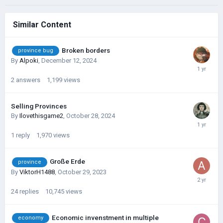
Similar Content
Broken borders
province bug
By
Alpoki
,
December 12, 2024
2
answers
1,199
views
Selling Provinces
By
Ilovethisgame2
,
October 28, 2024
1
reply
1,970
views
Große Erde
province
By
ViktorH1488
,
October 29, 2023
24
replies
10,745
views
Economic invenstment in multiple
economy