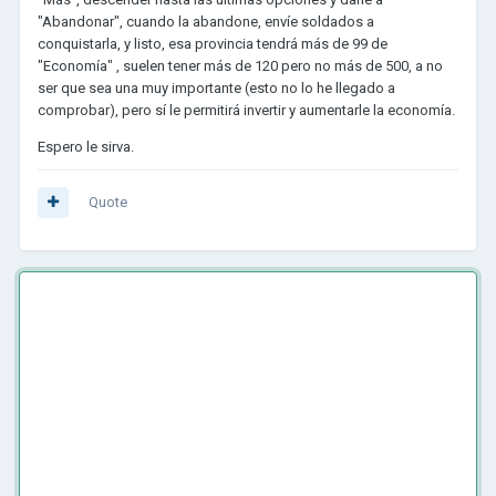
con 4000 de provincias pero el problema como dije
"Abandonar", cuando la abandone, envíe soldados a
anteriormente es que mis provincias se estancan en 99 de
conquistarla, y listo, esa provincia tendrá más de 99 de
economía.
"Economía" , suelen tener más de 120 pero no más de 500, a no
ser que sea una muy importante (esto no lo he llegado a
comprobar), pero sí le permitirá invertir y aumentarle la economía.
Espero le sirva.
Quote