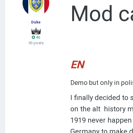
Mod ca
Duke
46
93 posts
EN
Demo but only in poli
I finally decided t
on the alt history 
1919 never happen s
Germany to make de