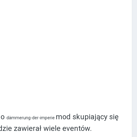
go
mod skupiający się
dämmerung-der-imperie
zie zawierał wiele eventów.