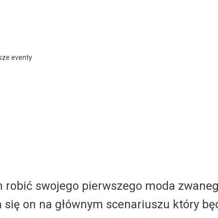
ksze eventy
m robić swojego pierwszego moda zwane
a się on na głównym scenariuszu który będ