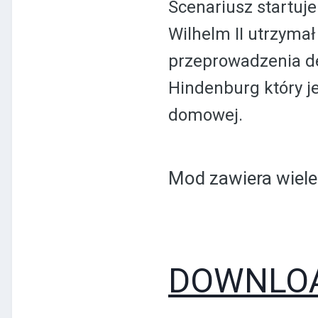
Scenariusz startuj
Wilhelm II utrzyma
przeprowadzenia d
Hindenburg który 
domowej.
Mod zawiera wiele
DOWNLOA