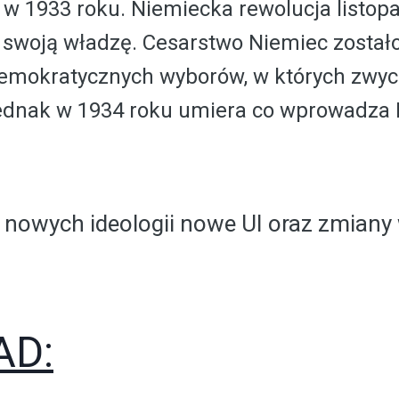
e w 1933 roku. Niemiecka rewolucja listop
ł swoją władzę. Cesarstwo Niemiec zosta
emokratycznych wyborów, w których zwyc
jednak w 1934 roku umiera co wprowadza
 nowych ideologii nowe UI oraz zmiany 
D: