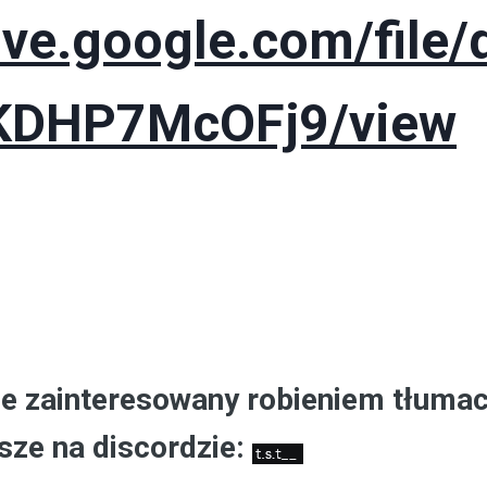
rive.google.com/file
KDHP7McOFj9/view
ie zainteresowany robieniem tłumac
isze na discordzie: