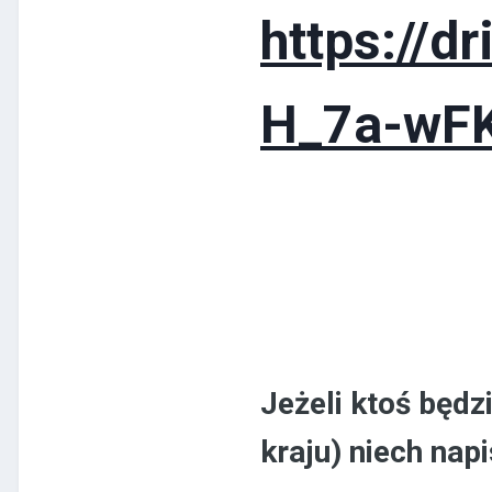
https://d
H_7a-wF
Jeżeli ktoś będz
kraju) niech nap