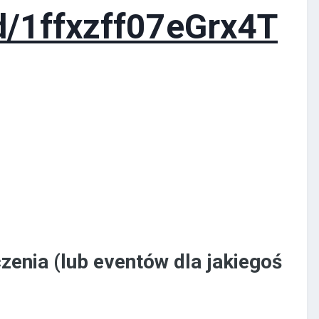
/d/1ffxzff07eGrx4T
zenia (lub eventów dla jakiegoś