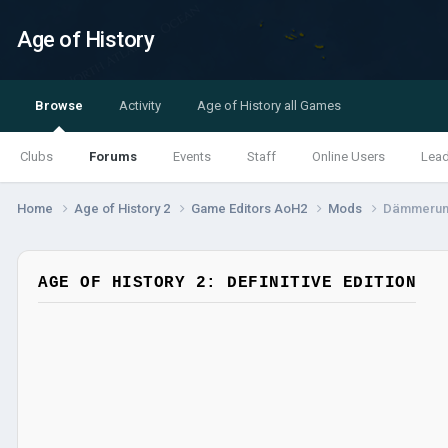
Age of History
Browse
Activity
Age of History all Games
Clubs
Forums
Events
Staff
Online Users
Lea
Home
Age of History 2
Game Editors AoH2
Mods
Dämmerung 
AGE OF HISTORY 2: DEFINITIVE EDITION