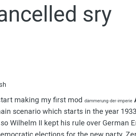
ncelled sry
sh
o start making my first mod
dämmerung-der-imperie
main scenario which starts in the year 19
o Wilhelm II kept his rule over German E
mocratic elections for the new party. Ze