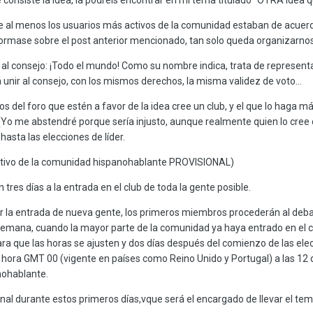
ue al menos los usuarios más activos de la comunidad estaban de acuer
ormase sobre el post anterior mencionado, tan solo queda organizarnos,
 al consejo: ¡Todo el mundo! Como su nombre indica, trata de represen
 unir al consejo, con los mismos derechos, la misma validez de voto...
s del foro que estén a favor de la idea cree un club, y el que lo haga má
 (Yo me abstendré porque sería injusto, aunque realmente quien lo cree
 hasta las elecciones de líder.
ativo de la comunidad hispanohablante PROVISIONAL)
 tres días a la entrada en el club de toda la gente posible.
r la entrada de nueva gente, los primeros miembros procederán al deba
de semana, cuando la mayor parte de la comunidad ya haya entrado en el 
para que las horas se ajusten y dos días después del comienzo de las el
hora GMT 00 (vigente en países como Reino Unido y Portugal) a las 12 de
nohablante.
onal durante estos primeros días,vque será el encargado de llevar el tem