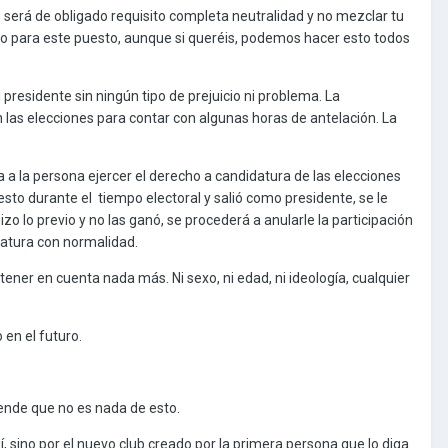
s será de obligado requisito completa neutralidad y no mezclar tu
o para este puesto, aunque si queréis, podemos hacer esto todos
presidente sin ningún tipo de prejuicio ni problema. La
 las elecciones para contar con algunas horas de antelación. La
 a la persona ejercer el derecho a candidatura de las elecciones
sto durante el tiempo electoral y salió como presidente, se le
o lo previo y no las ganó, se procederá a anularle la participación
datura con normalidad.
 tener en cuenta nada más. Ni sexo, ni edad, ni ideología, cualquier
en el futuro.
iende que no es nada de esto.
, sino por el nuevo club creado por la primera persona que lo diga