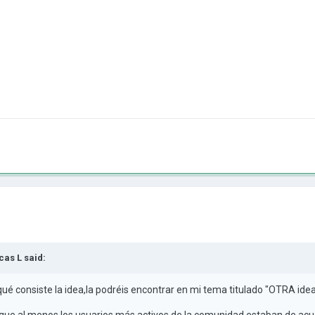
cas L
said:
é consiste la idea,la podréis encontrar en mi tema titulado "OTRA idea
 que al menos los usuarios más activos de la comunidad estaban de acu