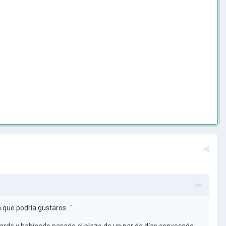
 que podría gustaros..."
erdo,y habiendo pasado el plazo de un par de días convocado