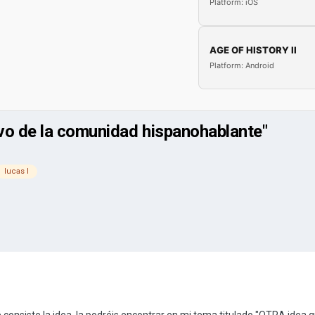
Platform: iOS
AGE OF HISTORY II
Platform: Android
vo de la comunidad hispanohablante"
lucas l
consiste la idea, la podréis encontrar en mi tema titulado "OTRA idea q