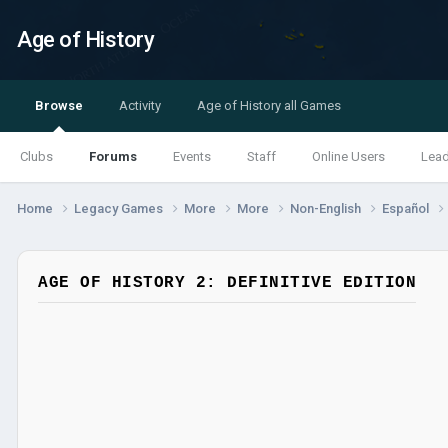
Age of History
Browse
Activity
Age of History all Games
Clubs
Forums
Events
Staff
Online Users
Lea
Home
Legacy Games
More
More
Non-English
Español
AGE OF HISTORY 2: DEFINITIVE EDITION