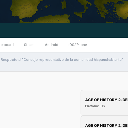
derboard
Steam
Android
iOS/iPhone
Respecto al "Consejo representativo de la comunidad hispanohablante"
AGE OF HISTORY 2: DE
Platform: iOS
AGE OF HISTORY 2: DE