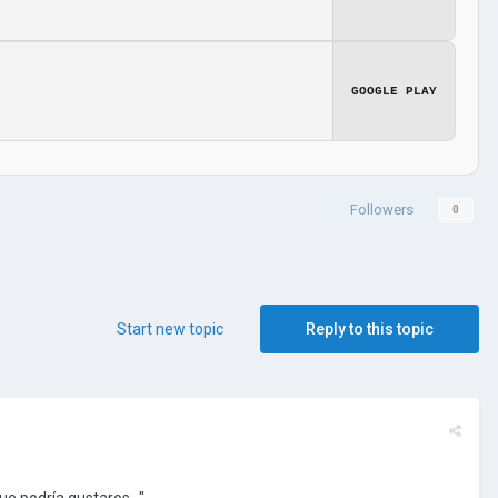
GOOGLE PLAY
Followers
0
Start new topic
Reply to this topic
ue podría gustaros..."