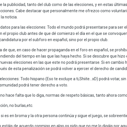
la publicidad, tanto del club como de las elecciones, y en estas última
elecciones. Cabe destacar que personalmente me ofrezco como voluntari
a noticia.
idatos para las elecciones: Todo el mundo podrá presentarse para ser el 
n el propio club antes de que dé comienzo el día en el que se convoquen
 candidatura por el subforo en español, sino por el propio club.
 de que, en caso de hacer propaganda en el foro en español, se prohíba
diendo del tiempo en las que las haya hecho. Si se descubre que hizo e
nuevas elecciones en las que este no podrá presentarse. Si en cambio hiz
pués de esta penalización se podrá volver a ejercer el derecho de candi
elecciones: Todo hispano (Eso te excluye a ti,Shiite...xD) podrá votar, sin
omunidad podrá tener derecho a voto.
no hace falta que lo diga, normas de respeto básicas, tanto ahora como 
ción, no burlas,etc.
i es en broma y la otra persona continúa y sigue el juego, se sobreent
no estáis de acuerdo conmigo en algo,os pido que no me lo digáis por aquí