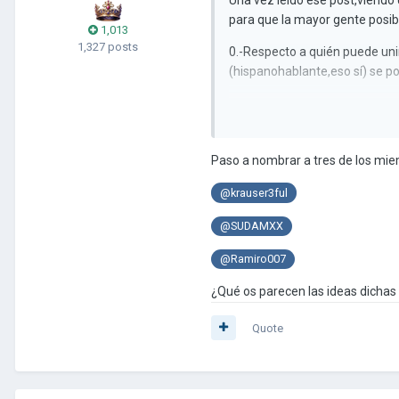
para que la mayor gente posib
1,013
1,327 posts
0.-Respecto a quién puede uni
(hispanohablante,eso sí) se po
1.-Que uno de los miembros act
se sigan creando clubes sin s
que se indique la provisionalida
Paso a nombrar a tres de los mi
(Por ejemplo:Consejo represe
@krauser3ful
2.-Que,dentro del club,se esper
@SUDAMXX
3.-Mientras se está esperando
muy pronto posible,a partir de
@Ramiro007
convoque un día para votar,se
¿Qué os parecen las ideas dichas 
votos.Para esto, también prop
nuevo día allí,para que sea to
Quote
4.-Se nombrará a un líder prov
5.-Se nombrará a un encargado 