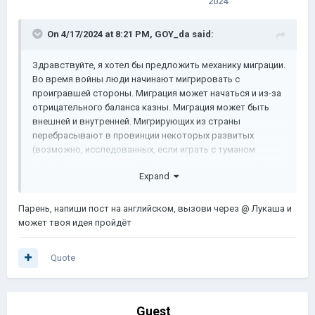
2024
On 4/17/2024 at 8:21 PM,
GOY_da
said:
Здравствуйте, я хотел бы предложить механику миграции.
Во время войны люди начинают мигрировать с
проигравшей стороны. Миграция может начаться и из-за
отрицательного баланса казны. Миграция может быть
внешней и внутренней. Мигрирующих из страны
перебрасывают в провинции некоторых развитых
(возможно, исследованных, если играть с туманом
войны) и мирных стран. Миграция происходит в наиболее
Expand
развитые и богатые провинции, подальше от бедных,
неразвитых и прифронтовых регионов. Люди,
исповедующие одну религию, с меньшей вероятностью
Парень, напиши пост на английском, вызови через @ Лукаша и
будут эмигрировать в страны с другой религией. Кроме
может твоя идея пройдёт
того, мигранты изначально не ассимилируются, и
слишком большое их количество в провинции
Quote
значительно снижает счастье и стабильность провинции.
Guest