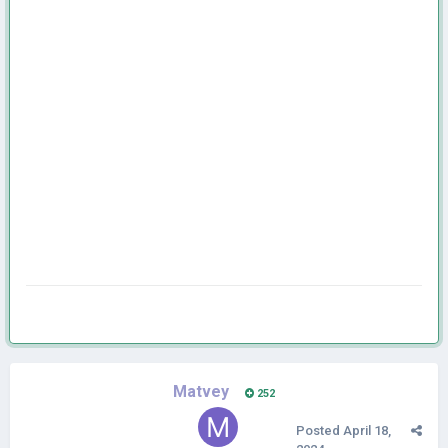
Matvey
252
Posted
April 18,