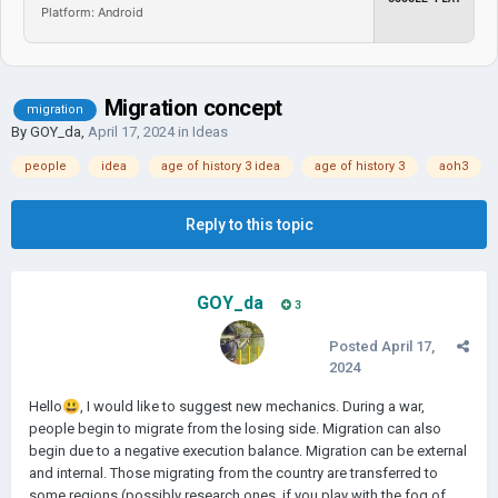
Platform: Android
Migration concept
migration
By
GOY_da
,
April 17, 2024
in
Ideas
people
idea
age of history 3 idea
age of history 3
aoh3
Reply to this topic
GOY_da
3
Posted
April 17,
2024
Hello
😃
, I would like to suggest new mechanics. During a war,
people begin to migrate from the losing side. Migration can also
begin due to a negative execution balance. Migration can be external
and internal. Those migrating from the country are transferred to
some regions (possibly research ones, if you play with the fog of