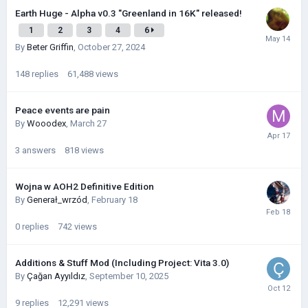
Earth Huge - Alpha v0.3 "Greenland in 16K" released!
1
2
3
4
6
By
Beter Griffin
,
October 27, 2024
148
replies
61,488
views
Peace events are pain
By
Wooodex
,
March 27
3
answers
818
views
Wojna w AOH2 Definitive Edition
By
Generał_wrzód
,
February 18
0
replies
742
views
Additions & Stuff Mod (Including Project: Vita 3.0)
By
Çağan Ayyıldız
,
September 10, 2025
9
replies
12,291
views