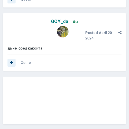
GOY_da
3
Posted
April 20,
2024
да не, бред какойта
Quote