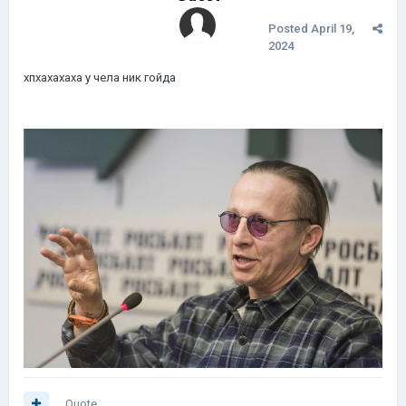
Posted
April 19,
2024
хпхахахаха у чела ник гойда
Quote