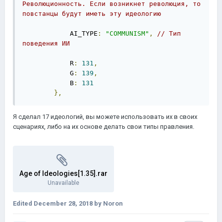
Революционность. Если возникнет революция, то 
повстанцы будут иметь эту идеологию
            AI_TYPE
:
"COMMUNISM"
,
// Тип 
поведения ИИ
            R
:
131
,
            G
:
139
,
            B
:
131
},
Я сделал 17 идеологий, вы можете использовать их в своих
сценариях, либо на их основе делать свои типы правления.
Age of Ideologies[1.35].rar
Unavailable
Edited
December 28, 2018
by Noron