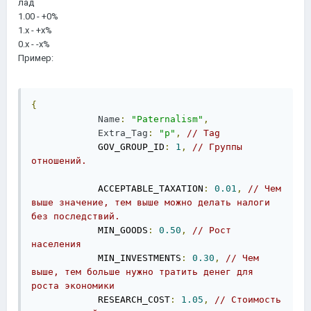
лад
1.00 - +0%
1.x - +x%
0.x - -x%
Пример:
{
Name
:
"Paternalism"
,
Extra_Tag
:
"p"
,
// Tag
            GOV_GROUP_ID
:
1
,
// Группы 
отношений. 
            ACCEPTABLE_TAXATION
:
0.01
,
// Чем 
выше значение, тем выше можно делать налоги 
без последствий.
            MIN_GOODS
:
0.50
,
// Рост 
населения
            MIN_INVESTMENTS
:
0.30
,
// Чем 
выше, тем больше нужно тратить денег для 
роста экономики
            RESEARCH_COST
:
1.05
,
// Стоимость 