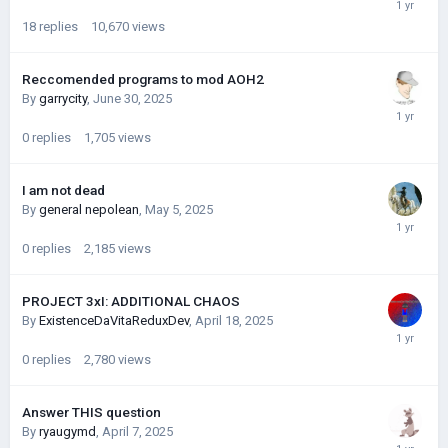
18
replies
10,670
views
            DEFENSE_BONUS
:
3
,
// Бонус 
к защите
Reccomended programs to mod AOH2
            CAN_BECOME_CIVILIZED
:
-
1
,
// 
By
garrycity
,
June 30, 2025
Может государство стать цивилизованным?
(по типу племен)
0
replies
1,705
views
            CIVILIZE_TECH_LEVEL
:
2.0f
,
// Не очень понятно, либо сколько нужно 
I am not dead
науки для научной победы, либо сколько 
By
general nepolean
,
May 5, 2025
нужно науки что бы стать цивилизованным
            AVAILABLE_SINCE_AGE_ID
:
6
,
0
replies
2,185
views
// В какой эпохе можно принять эту 
идеологию. Список эпох в game/Ages.json
PROJECT 3xI: ADDITIONAL CHAOS
            REVOLUTIONARY
:
false
,
// 
By
ExistenceDaVitaReduxDev
,
April 18, 2025
Революционность. Если возникнет 
революция, то повстанцы будут иметь эту 
0
replies
2,780
views
идеологию
            AI_TYPE
:
"COMMUNISM"
,
// Тип 
Answer THIS question
поведения ИИ
By
ryaugymd
,
April 7, 2025