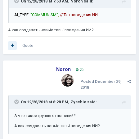
On 12/28/2018 at 7:53 AM,
Noron
said:
AI_TYPE
:
"COMMUNISM"
,
// Тип поведения
ИИ
А как создавать новьіе типьі
поведения
ИИ
?
Quote
Noron
70
Posted
December 29,
2018
On 12/28/2018 at 8:28 PM,
Zyschie
said:
А что такое г
руппы отношений
?
А как создавать новьіе типьі
поведения
ИИ
?