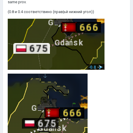
same prov.
(0.8 и 0.4 соответствино (прав|ьй нижний угол))