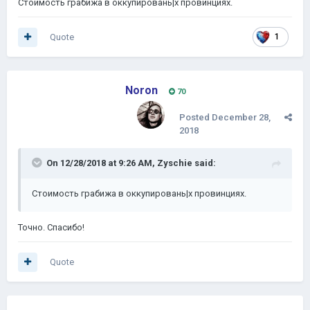
Стоимость грабижа в оккупировань|х провинциях.
Quote
1
Noron
70
Posted
December 28,
2018
On 12/28/2018 at 9:26 AM,
Zyschie
said:
Стоимость грабижа в оккупировань|х провинциях.
Точно. Спасибо!
Quote