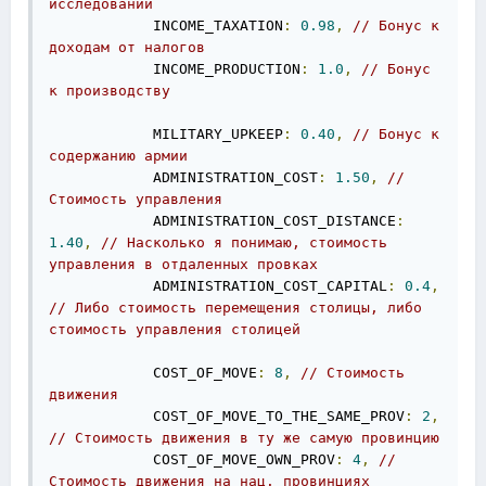
исследований
            INCOME_TAXATION
:
0.98
,
// Бонус к 
доходам от налогов
            INCOME_PRODUCTION
:
1.0
,
// Бонус 
к производству
            MILITARY_UPKEEP
:
0.40
,
// Бонус к 
содержанию армии
            ADMINISTRATION_COST
:
1.50
,
// 
Стоимость управления
            ADMINISTRATION_COST_DISTANCE
:
1.40
,
// Насколько я понимаю, стоимость 
управления в отдаленных провках
            ADMINISTRATION_COST_CAPITAL
:
0.4
,
// Либо стоимость перемещения столицы, либо 
стоимость управления столицей
            COST_OF_MOVE
:
8
,
// Cтоимость 
движения 
            COST_OF_MOVE_TO_THE_SAME_PROV
:
2
,
// Cтоимость движения в ту же самую провинцию
            COST_OF_MOVE_OWN_PROV
:
4
,
// 
Cтоимость движения на нац. провинциях