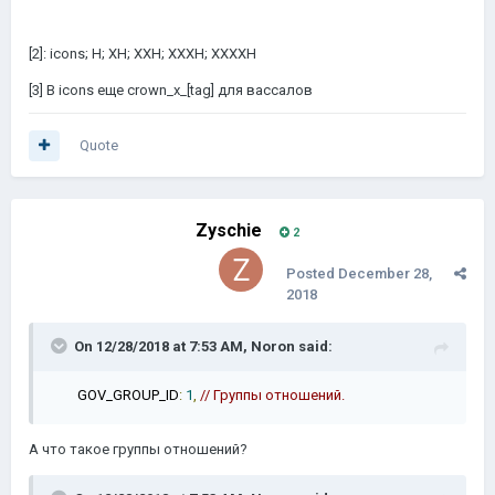
[2]: icons; H; XH; XXH; XXXH; XXXXH
[3] В icons еще crown_x_[tag] для вассалов
Quote
Zyschie
2
Posted
December 28,
2018
On 12/28/2018 at 7:53 AM,
Noron
said:
GOV_GROUP_ID
:
1
,
// Группы отношений
.
А что такое г
руппы отношений
?