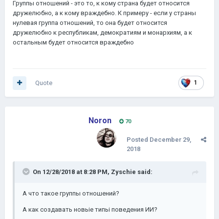
Группы отношений - это то, к кому страна будет относится
дружелюбно, а к кому враждебно. К примеру - если у страны
нулевая группа отношений, то она будет относится
дружелюбно к республикам, демократиям и монархиям, а к
остальным будет относится враждебно
Quote
1
Noron
70
Posted
December 29,
2018
On 12/28/2018 at 8:28 PM,
Zyschie
said:
А что такое г
руппы отношений
?
А как создавать новьіе типьі
поведения
ИИ
?