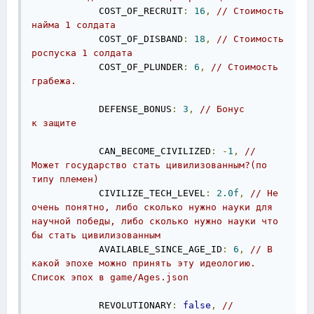
            COST_OF_RECRUIT
:
16
,
// Стоимость 
найма 1 солдата
            COST_OF_DISBAND
:
18
,
// Cтоимость 
роспуска 1 солдата
            COST_OF_PLUNDER
:
6
,
// Стоимость 
грабежа.
            DEFENSE_BONUS
:
3
,
// Бонус 
к защите
            CAN_BECOME_CIVILIZED
:
-
1
,
// 
Может государство стать цивилизованным?(по 
типу племен)
            CIVILIZE_TECH_LEVEL
:
2.0f
,
// Не 
очень понятно, либо сколько нужно науки для 
научной победы, либо сколько нужно науки что 
бы стать цивилизованным
            AVAILABLE_SINCE_AGE_ID
:
6
,
// В 
какой эпохе можно принять эту идеологию. 
Список эпох в game/Ages.json
            REVOLUTIONARY
:
false
,
// 