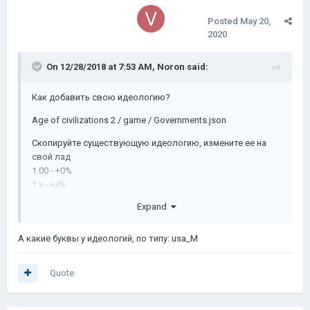
Posted
May 20,
2020
On 12/28/2018 at 7:53 AM,
Noron
said:
Как добавить свою идеологию?
Age of civilizations 2 / game / Governments.json
Скопируйте существующую идеологию, измените ее на
свой лад
1.00 - +0%
1.x - +x%
0.x - -x%
Expand
Пример:
А какие буквы у идеологий, по типу: usa_M
{
Quote
Name
:
"Paternalism"
,
Extra_Tag
:
"p"
,
// Tag