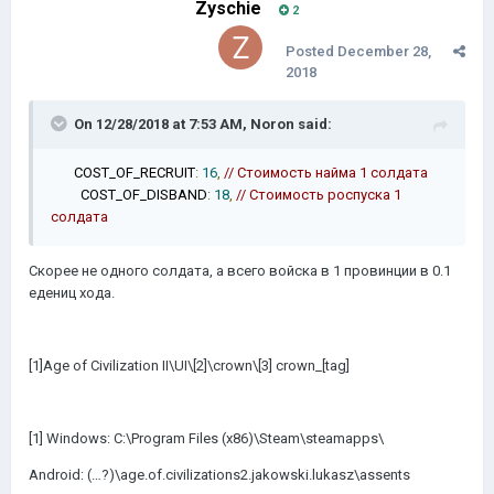
Zyschie
2
Posted
December 28,
2018
On 12/28/2018 at 7:53 AM,
Noron
said:
COST_OF_RECRUIT
:
16
,
// Стоимость найма 1 солдата
COST_OF_DISBAND
:
18
,
// Cтоимость роспуска 1
солдата
Скорее не одного солдата, а всего войска в 1 провинции в 0.1
едениц хода.
[1]Age of Civilization II\UI\[2]\crown\[3] crown_[tag]
[1] Windows: C:\Program Files (x86)\Steam\steamapps\
Android: (…?)\age.of.civilizations2.jakowski.lukasz\assents