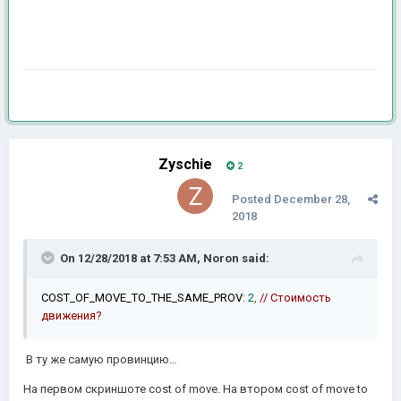
Zyschie
2
Posted
December 28,
2018
On 12/28/2018 at 7:53 AM,
Noron
said:
COST_OF_MOVE_TO_THE_SAME_PROV
:
2
,
// Cтоимость
движения
?
В ту же самую провинцию…
На первом скриншоте cost of move. На втором cost of move to