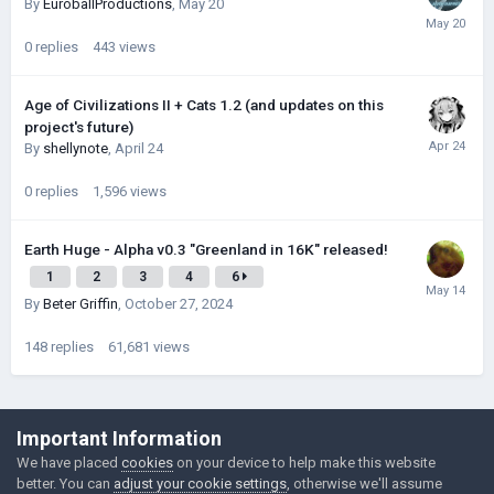
By
EuroballProductions
,
May 20
0
replies
443
views
Age of Civilizations II + Cats 1.2 (and updates on this
project's future)
By
shellynote
,
April 24
0
replies
1,596
views
Earth Huge - Alpha v0.3 "Greenland in 16K" released!
1
2
3
4
6
By
Beter Griffin
,
October 27, 2024
148
replies
61,681
views
©Łukasz Jakowski Games
Important Information
Powered by Invision Community
We have placed
cookies
on your device to help make this website
better. You can
adjust your cookie settings
, otherwise we'll assume