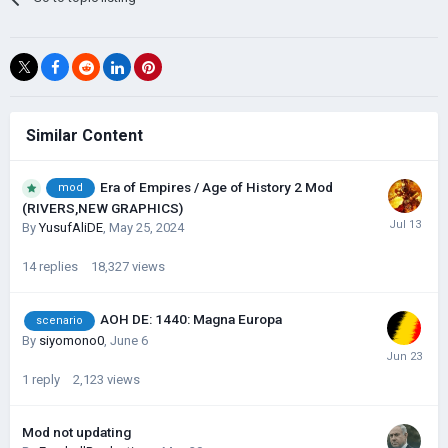
Similar Content
Era of Empires / Age of History 2 Mod
mod
(RIVERS,NEW GRAPHICS)
By
YusufAliDE
,
May 25, 2024
14
replies
18,327
views
AOH DE: 1440: Magna Europa
scenario
By
siyomono0
,
June 6
1
reply
2,123
views
Mod not updating