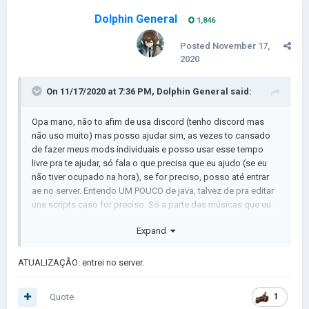
Dolphin General
1,846
Posted
November 17,
2020
On 11/17/2020 at 7:36 PM,
Dolphin General
said:
Opa mano, não to afim de usa discord (tenho discord mas
não uso muito) mas posso ajudar sim, as vezes to cansado
de fazer meus mods individuais e posso usar esse tempo
livre pra te ajudar, só fala o que precisa que eu ajudo (se eu
não tiver ocupado na hora), se for preciso, posso até entrar
ae no server. Entendo UM POUCO de java, talvez de pra editar
uns scripts caso for preciso. Só a parte das músicas que eu
não poderia fazer, pois tenho um gosto musical horrível (mas
Expand
sei fazer musica pelo FL studio, talvez isso seja algo bom).
De resto só fazer províncias que eu não tenho muito saco,
mas posso fazer também. Mas em geral, sei fazer
ATUALIZAÇÃO: entrei no server.
quase tudo que você precisa (pelo que tu disse pelo menos).
Quote
1