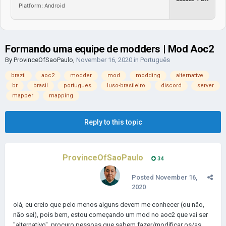
Platform: Android
Formando uma equipe de modders | Mod Aoc2
By
ProvinceOfSaoPaulo
,
November 16, 2020
in
Português
brazil
aoc2
modder
mod
modding
alternative
br
brasil
portugues
luso-brasileiro
discord
server
mapper
mapping
Reply to this topic
ProvinceOfSaoPaulo
34
Posted
November 16,
2020
olá, eu creio que pelo menos alguns devem me conhecer (ou não,
não sei), pois bem, estou começando um mod no aoc2 que vai ser
"alternativo", procuro pessoas que sabem fazer/modificar os/as