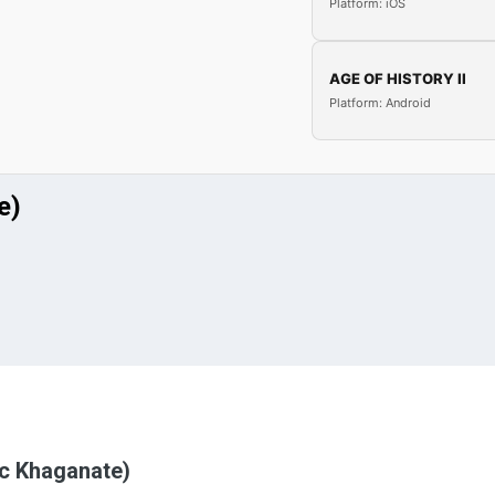
Platform: iOS
AGE OF HISTORY II
Platform: Android
e)
c Khaganate)