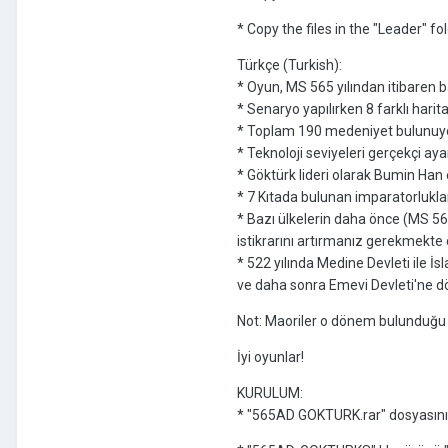
* Copy the files in the "Leader"
Türkçe (Turkish):
* Oyun, MS 565 yılından itibaren ba
* Senaryo yapılırken 8 farklı harit
* Toplam 190 medeniyet bulunuyo
* Teknoloji seviyeleri gerçekçi aya
* Göktürk lideri olarak Bumin Han 
* 7 Kıtada bulunan imparatorluklar 
* Bazı ülkelerin daha önce (MS 565
istikrarını artırmanız gerekmekte 
* 522 yılında Medine Devleti ile İ
ve daha sonra Emevi Devleti'ne d
Not: Maoriler o dönem bulunduğu ye
İyi oyunlar!
KURULUM:
* "565AD GOKTURK.rar" dosyasını