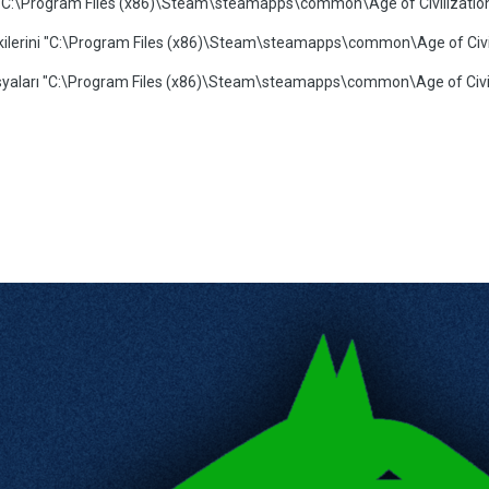
:\Program Files (x86)\Steam\steamapps\common\Age of Civilizations
dekilerini "C:\Program Files (x86)\Steam\steamapps\common\Age of Civil
osyaları "C:\Program Files (x86)\Steam\steamapps\common\Age of Civil