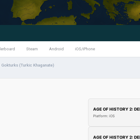
derboard
Steam
Android
iOS/iPhone
 Gokturks (Turkic Khaganate)
AGE OF HISTORY 2: DE
Platform: iOS
AGE OF HISTORY 2: DE