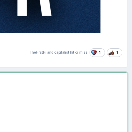
1
1
TheFirstHi
and
capitalist hit or miss