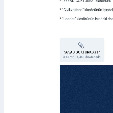
* "565AD-GOKTURKS" klasörünü "C
* "Civilizations" klasörünün için
* "Leader" klasörünün içindeki d
565AD GOKTURKS.rar
3.46 MB
·
4,468 downloads