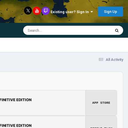
Sign Up
Existing user? Sign In
All Activity
FINITIVE EDITION
APP STORE
FINITIVE EDITION