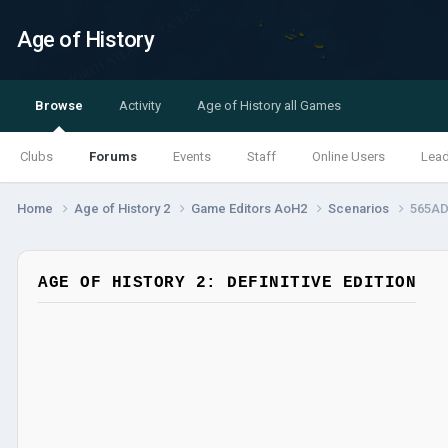
Age of History
Browse
Activity
Age of History all Games
Clubs
Forums
Events
Staff
Online Users
Lea
Home
Age of History 2
Game Editors AoH2
Scenarios
565AD
AGE OF HISTORY 2: DEFINITIVE EDITION