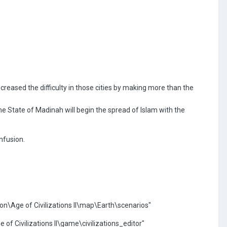
creased the difficulty in those cities by making more than the
the State of Madinah will begin the spread of Islam with the
nfusion.
\Age of Civilizations II\map\Earth\scenarios"
f Civilizations II\game\civilizations_editor"