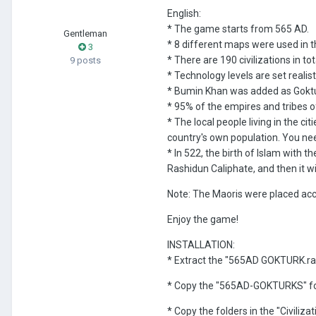
English:
* The game starts from 565 AD.
Gentleman
* 8 different maps were used in t
3
* There are 190 civilizations in tot
9 posts
* Technology levels are set realisti
* Bumin Khan was added as Goktu
* 95% of the empires and tribes of
* The local people living in the 
country's own population. You need 
* In 522, the birth of Islam with 
Rashidun Caliphate, and then it 
Note: The Maoris were placed acco
Enjoy the game!
INSTALLATION:
* Extract the "565AD GOKTURK.rar"
* Copy the "565AD-GOKTURKS" fol
* Copy the folders in the "Civili