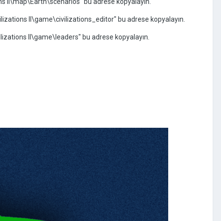
 II\map\Earth\scenarios" bu adrese kopyalayın.
izations II\game\civilizations_editor" bu adrese kopyalayın.
izations II\game\leaders" bu adrese kopyalayın.