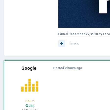
Edited
December 27, 2018
by Lero
Quote
Google
Posted
2 hours ago
Count
284