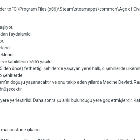
 folder to "C:\Program Files (x86)\Steam\steamapps\common\Age of Civi
şlıyor.
adan faydalanıldı.
r.
rlandı.
eklendi.
ve kabilelerin %95'i yapıldı.
'den önce) fethettiği şehirlerde yaşayan yerel halk, o şehirlerde ülkenin 
o şehirlerde.
slam'ın doğuşu yaşanacaktır ve onu takip eden yıllarda Medine Devleti, Raş
önüşecektir.
re yerleştirildi. Daha sonra şu anki bulunduğu yere göç etmişlerdir. Kafa
 masaüstüne çıkarın.