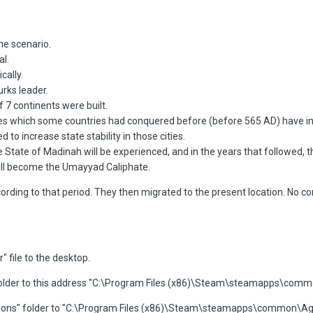
he scenario.
al.
cally.
rks leader.
 7 continents were built.
cities which some countries had conquered before (before 565 AD) have in
to increase state stability in those cities.
the State of Madinah will be experienced, and in the years that followed, 
will become the Umayyad Caliphate.
rding to that period. They then migrated to the present location. No co
 file to the desktop.
der to this address "C:\Program Files (x86)\Steam\steamapps\common
zations" folder to "C:\Program Files (x86)\Steam\steamapps\common\Age o