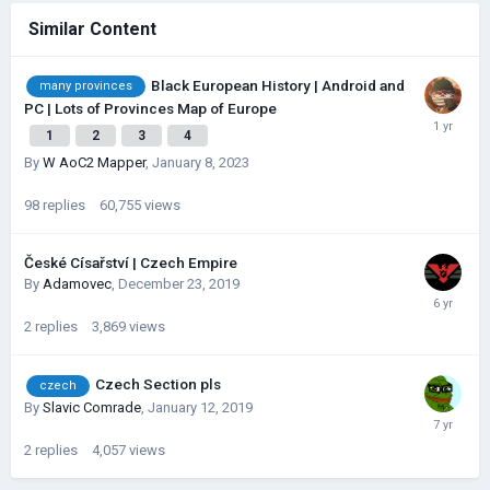
Similar Content
Black European History | Android and
many provinces
PC | Lots of Provinces Map of Europe
1
2
3
4
By
W AoC2 Mapper
,
January 8, 2023
98
replies
60,755
views
České Císařství | Czech Empire
By
Adamovec
,
December 23, 2019
2
replies
3,869
views
Czech Section pls
czech
By
Slavic Comrade
,
January 12, 2019
2
replies
4,057
views