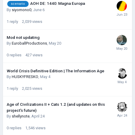
AOH DE: 1440: Magna Europa
scenario
By
siyomono0
,
June 6
1
reply
2,039
views
Mod not updating
By
EuroballProductions
,
May 20
0
replies
427
views
World Crisis Definitive Edition | The Information Age
By
HUSKYFRESKО
,
May 4
1
reply
2,025
views
Age of Civilizations II + Cats 1.2 (and updates on this
project's future)
By
shellynote
,
April 24
0
replies
1,546
views