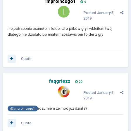
improincsgo1
4
Posted
January 5,
2019
nie potrzebnie usunołem folder UI z plików gry i wkleiłem twój
dlatego nie działało bo miałem zostawić ten folder z gry
Quote
faqgriezz
20
Posted
January 5,
2019
rozumiem że mod już działa?
@improincsgo1
Quote