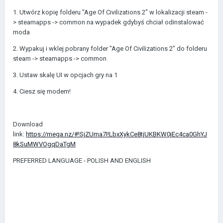
1. Utwórz kopię folderu "Age Of Civilizations 2" w lokalizacji steam -
> steamapps -> common na wypadek gdybyś chciał odinstalować
moda
2. Wypakuj i wklej pobrany folder "Age Of Civilizations 2" do folderu
steam -> steamapps -> common
3. Ustaw skalę UI w opcjach gry na 1
4. Ciesz się modem!
Download
link:
https://mega.nz/#!SjZUma7I!LbxXykCe8tjUKBKW0jEc4ca0GhYJ
8kSuMWVOgqDaTgM
PREFERRED LANGUAGE - POLISH AND ENGLISH