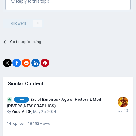
Reply to this topic...
Followers
0
Go to topic listing
Similar Content
Era of Empires / Age of History 2 Mod
mod
(RIVERS,NEW GRAPHICS)
By
YusufAliDE
,
May 25, 2024
14
replies
18,182
views