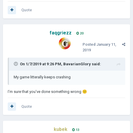
Quote
faqgriezz
20
Posted
January 11,
2019
On 1/7/2019 at 9:26 PM,
BavarianGlory
said:
My game litterally keeps crashing
I'm sure that you've done something wrong
😕
Quote
kubek
13