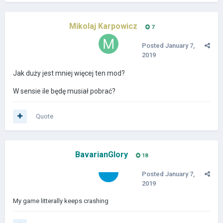
Mikolaj Karpowicz
7
Posted
January 7,
2019
Jak duży jest mniej więcej ten mod?
W sensie ile będę musiał pobrać?
Quote
BavarianGlory
18
Posted
January 7,
2019
My game litterally keeps crashing