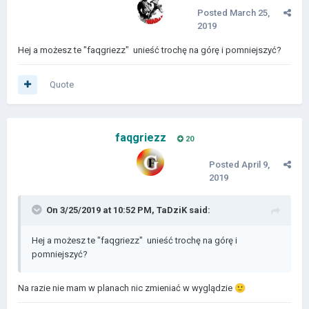
Posted
March 25,
2019
Hej a możesz te "faqgriezz" unieść trochę na górę i pomniejszyć?
Quote
faqgriezz
20
Posted
April 9,
2019
On 3/25/2019 at 10:52 PM,
TaDziK
said:
Hej a możesz te "faqgriezz" unieść trochę na górę i
pomniejszyć?
Na razie nie mam w planach nic zmieniać w wyglądzie
🙂