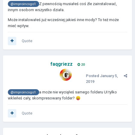
Z pewnością musiałeś coś źle zainstalować,
@improincsgo1
innym osobom wszystko działa.
Może instalowałeś już wcześniej jakieś inne mody? To też może
mieć wpływ.
Quote
faqgriezz
20
Posted
January 5,
2019
a może nie wyciąłeś samego folderu UI tylko
@improincsgo1
wkleiłeś cały, skompresowany folder?
😛
Quote