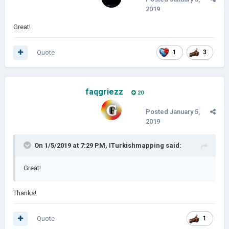
2019
Great!
Quote
1
3
faqgriezz
20
Posted
January 5,
2019
On 1/5/2019 at 7:29 PM,
ITurkishmapping
said:
Great!
Thanks!
Quote
1