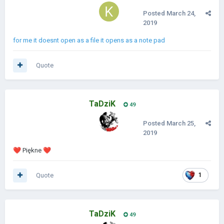
Posted
March 24,
2019
for me it doesnt open as a file it opens as a note pad
Quote
TaDziK
49
Posted
March 25,
2019
❤️
Piękne
❤️
Quote
1
TaDziK
49