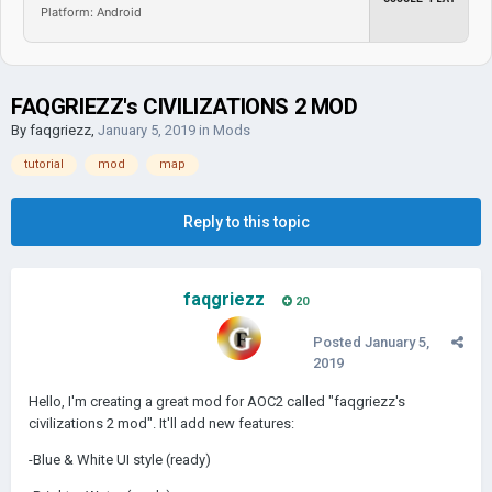
Platform: Android
FAQGRIEZZ's CIVILIZATIONS 2 MOD
By
faqgriezz
,
January 5, 2019
in
Mods
tutorial
mod
map
Reply to this topic
faqgriezz
20
Posted
January 5,
2019
Hello, I'm creating a great mod for AOC2 called "faqgriezz's
civilizations 2 mod". It'll add new features:
-Blue & White UI style (ready)