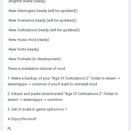
-Brighter Water (ready)
-New Ideologies (ready (will be updated))
-New Scenarios (ready (will be updated))
-New Civilizations (ready (will be updated))
-New music mod (ready)
-New fonts (ready)
-New Portraits (in development)
There is instalation tutorial of mod:
1. Make a backup of your "Age Of Civilizations 2" folder in steam ->
steamapps -> common if you'll want to uninstall mod
2. Extract and paste downloaded "Age Of Civilizations 2" folder to
steam -> steamapps -> common
3. Set UI scale in game options to 1
4. Enjoy the mod!
PL