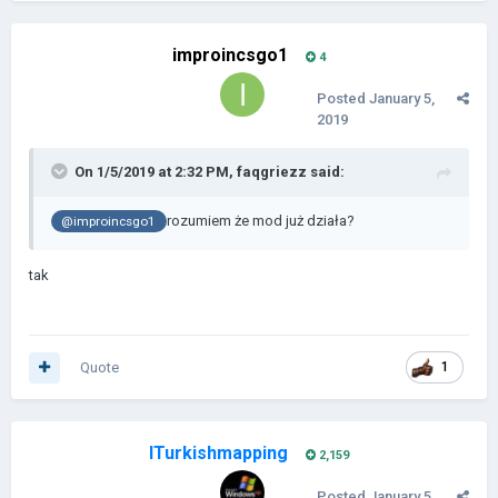
improincsgo1
4
Posted
January 5,
2019
On 1/5/2019 at 2:32 PM,
faqgriezz
said:
rozumiem że mod już działa?
@improincsgo1
tak
Quote
1
ITurkishmapping
2,159
Posted
January 5,