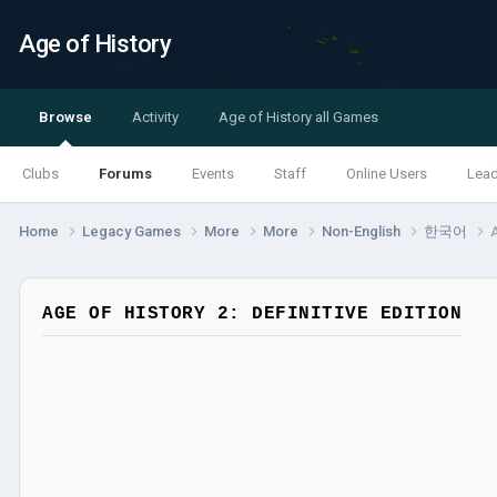
Age of History
Browse
Activity
Age of History all Games
Clubs
Forums
Events
Staff
Online Users
Lea
Home
Legacy Games
More
More
Non-English
한국어
AGE OF HISTORY 2: DEFINITIVE EDITION