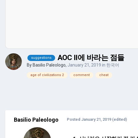
AOC II에 바라는 점들
suggestions
By
Basilio Paleologo
,
January 21, 2019
in
한국어
age of civilizations 2
comment
cheat
Basilio Paleologo
Posted
January 21, 2019
(edited)