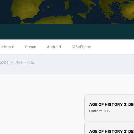
derboard
Steam
Android
iOS/iPhone
AOC II에 바라는 점들
AGE OF HISTORY 2: DE
Platform: iOS
AGE OF HISTORY 2: DE