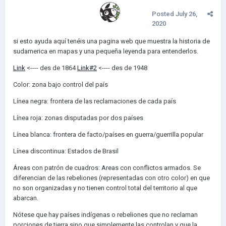
Posted
July 26,
2020
si esto ayuda aquí tenéis una pagina web que muestra la historia de
sudamerica en mapas y una pequeña leyenda para entenderlos.
Link
<---- des de 1864
Link#2
<---- des de 1948
Color: zona bajo control del país
Línea negra: frontera de las reclamaciones de cada país
Línea roja: zonas disputadas por dos países
Línea blanca: frontera de facto/países en guerra/guerrilla popular
Línea discontinua: Estados de Brasil
Áreas con patrón de cuadros: Areas con conflictos armados. Se
diferencian de las rebeliones (representadas con otro color) en que
no son organizadas y no tienen control total del territorio al que
abarcan.
Nótese que hay países indígenas o rebeliones que no reclaman
porciones de tierra sino que simplemente las controlan y que la