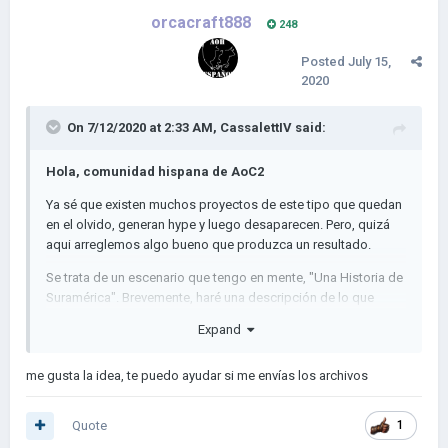
orcacraft888
248
Posted
July 15,
2020
On 7/12/2020 at 2:33 AM,
CassalettIV
said:
Hola, comunidad hispana de AoC2
Ya sé que existen muchos proyectos de este tipo que quedan
en el olvido, generan hype y luego desaparecen. Pero, quizá
aqui arreglemos algo bueno que produzca un resultado.
Se trata de un escenario que tengo en mente, "Una Historia de
Suramérica". Brevemente, haré una descripción de lo que
sería.
Expand
Una Historia de Suramérica
es un escenario que toma
parte sólo en suramérica y Panamá. La historia comienza en el
me gusta la idea, te puedo ayudar si me envías los archivos
1950. La guerra fría esta alineando al mundo, conflictos
azotan todos los lugares y las ideologías de las
Quote
1
Superpotencias son un tema principal en la políticas.