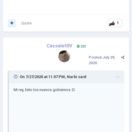
Quote
1
CassalettIV
223
Posted
July 29,
2020
On 7/27/2020 at 11:07 PM,
Narki
said:
Mi rey, listo los nuevos gobiernos :D.