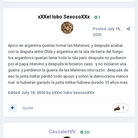
Y tú contaras una nueva historia en el continente...
Diplomacia, economía, rebeliones, construcción, desarollo y
xXXel lobo SexosoXXx
3
tecnología, estos son aspectos que resalta este escenario. A
través de múltiples decisiones darás rumbo a una historia
Posted
July 18,
completamente nueva, alterando la línea histórica de
2020
Suramérica durante la Guerra Fría.
épico en argentina querían tomar las Malvinas. y después acabar
Enfoques del mod:
con la disputa entre Chile y argentina en la isla de tierra del fuego.
los argentinos querían tener toda la isla pero después no pudieron
-Muchos eventos, bastantes. El mod se tratará de ellos,
por el papa intervino y después le hicieron caso y no iniciaron una
básicamente.
guerra. y perdieron la guerra de las Malvinas otra razón. después de
eso la junta militar perdió todo apoyo y volvió la democracia menos
-Disminución de las guerras. La computadora no declarará
mal. si hubieran ganado la junta militar hubiera durado 10 años mas.
guerras porque le cayó mal el vecino. Tu tampoco podrás. Las
guerras serán fruto de varias decisiones. Si decides declarar
Edited
July 18, 2020
by xXXel lobo SexosoXXx
guerra sin justificación, el congreso (depende del gobierno)
revocará tu decisión y no podrás invadir.
Quote
1
-Economía. Los países comienzan con economías muy
inestables que pueden empeorar o mejorar con decisiones. El
jugador deberá mejorarla con construcciones, inversiones y
tecnología.
CassalettIV
223