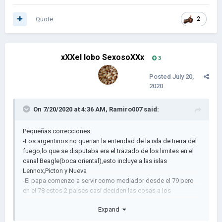
Quote
2
xXXel lobo SexosoXXx
3
Posted
July 20,
2020
On 7/20/2020 at 4:36 AM,
Ramiro007
said:
Pequeñas correcciones:
-Los argentinos no querian la enteridad de la isla de tierra del
fuego,lo que se disputaba era el trazado de los limites en el
canal Beagle(boca oriental),esto incluye a las islas
Lennox,Picton y Nueva
-El papa comenzo a servir como mediador desde el 79 pero
en el 78 estos 2 paises casi deciden las cosas a los
puñetazos.Argentina no le hizo caso a la resolucion papal
Expand
porque favorecia a los chilenos hasta 1984
-Las razones de la cancelacion de la guerra con Chile no son