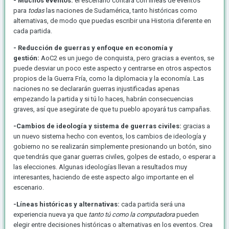
- Muchos eventos:
el escenario contará con lineas de eventos
para
todas
las naciones de Sudamérica, tanto históricas como
alternativas, de modo que puedas escribir una Historia diferente en
cada partida.
- Reducción de guerras y enfoque en economía y
gestión:
AoC2 es un juego de conquista, pero gracias a eventos, se
puede desviar un poco este aspecto y centrarse en otros aspectos
propios de la Guerra Fría, como la diplomacia y la economía. Las
naciones no se declararán guerras injustificadas apenas
empezando la partida y si tú lo haces, habrán consecuencias
graves, así que asegúrate de que tu pueblo apoyará tus campañas.
-Cambios de ideología y sistema de guerras civiles:
gracias a
un nuevo sistema hecho con eventos, los cambios de ideología y
gobierno no se realizarán simplemente presionando un botón, sino
que tendrás que ganar guerras civiles, golpes de estado, o esperar a
las elecciones. Algunas ideologías llevan a resultados muy
interesantes, haciendo de este aspecto algo importante en el
escenario.
-Líneas históricas y alternativas:
cada partida será una
experiencia nueva ya que
tanto tú como la computadora
pueden
elegir entre decisiones históricas o alternativas en los eventos. Crea