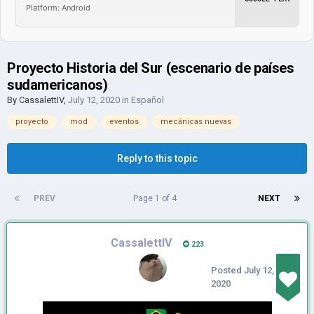
Platform: Android
Proyecto Historia del Sur (escenario de países
sudamericanos)
By
CassalettIV
,
July 12, 2020
in
Español
proyecto
mod
eventos
mecánicas nuevas
Reply to this topic
PREV
Page 1 of 4
NEXT
CassalettIV
223
Posted
July 12,
2020