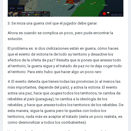
3. Se inicia una guerra civil que el jugador debe ganar.
Ahora es cuando se complica un poco, pero pude encontrar la
solución.
El problema es: si dos civilizaciones están en guerra, cómo haces
que el evento de victoria te de todo su territorio y desactive los
efectos de la oferta de paz? Resulta que si pones que anexas todo
el territorio, la guerra sigue y el tratado de paz no te deja coger todo
el territorio. Para esto hubo que hacer algo un poco raro
4. El evento detecta que tienes todas las provincias (o al menos las
más importantes, depende del país), y activa la victoria. El evento
activa una paz, hace que
ocupes
todos los territorios, te cambia de
rebeldes al país (paraguay), te cambia a la ideología de los
rebeldes, y hace que
anexes
todos los territorios de los rebeldes. De
esta manera, sigue la guerra pero te quedas con todos los
territorios, nada más es aceptar el tratado (sería un poco realista, es
como desmovilizar a todos los combatientes).