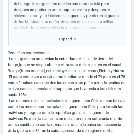
del fuego. los argentinos querían tener toda la isla pero
después no pudieron por el papa intervino y después le
hicieron caso y no iniciaron una guerra. y perdieron la guerra
de las Malvinas otra razón. después de eso la junta militar
perdió todo apoyo y volvió la democracia menos mal. si
hubieran ganado la junta militar hubiera durado 10 años mas.
Expand
Pequeñas correcciones:
-Los argentinos no querian la enteridad de la isla de tierra del
fuego,lo que se disputaba era el trazado de los limites en el canal
Beagle(boca oriental),esto incluye a las islas Lennox,Picton y Nueva
-El papa comenzo a servir como mediador desde el 79 pero en el 78
estos 2 paises casi deciden las cosas a los puñetazos.Argentina no
le hizo caso a la resolucion papal porque favorecia a los chilenos
hasta 1984
-Las razones de la cancelacion de la guerra con Chile no son tal cual
como las mencionas...se aplazo la guerra con Chile para invadir las
malvinas y luego retorno la republica gracias a la guerra de
malvinas.Es decir,la cancelacion de la operacion soberania ocurrio
por su sustitucion con la operacion rosario,la unica consecuencia
de la guerra del 82 fue la caida apresurada del regimen militar