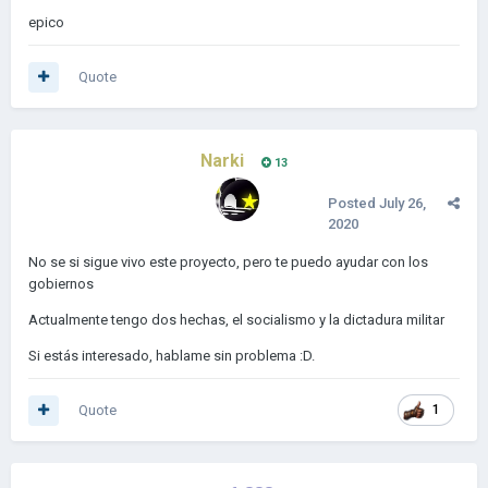
tal cual como las mencionas...se aplazo la guerra con Chile
epico
para invadir las malvinas y luego retorno la republica gracias a
la guerra de malvinas.Es decir,la cancelacion de la operacion
Quote
soberania ocurrio por su sustitucion con la operacion
rosario,la unica consecuencia de la guerra del 82 fue la caida
apresurada del regimen militar
Narki
13
Posted
July 26,
2020
No se si sigue vivo este proyecto, pero te puedo ayudar con los
gobiernos
Actualmente tengo dos hechas, el socialismo y la dictadura militar
Si estás interesado, hablame sin problema
:D.
Quote
1