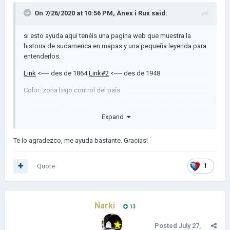
On 7/26/2020 at 10:56 PM,
Ànex i Rux
said:
si esto ayuda aquí tenéis una pagina web que muestra la
historia de sudamerica en mapas y una pequeña leyenda para
entenderlos.
Link
<---- des de 1864
Link#2
<---- des de 1948
Color: zona bajo control del país
Línea negra: frontera de las reclamaciones de cada país
Expand
Línea roja: zonas disputadas por dos países
Te lo agradezco, me ayuda bastante. Gracias!
Línea blanca: frontera de facto/países en guerra/guerrilla
popular
Quote
1
Línea discontinua: Estados de Brasil
Áreas con patrón de cuadros: Areas con conflictos armados.
Se diferencian de las rebeliones (representadas con otro
Narki
color) en que no son organizadas y no tienen control total del
13
territorio al que abarcan.
Posted
July 27,