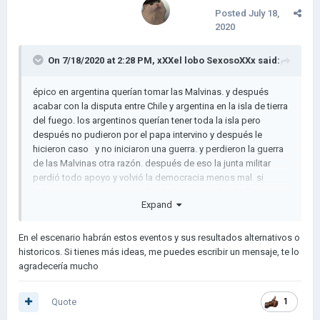
-Historia alternativa. En este escenario todos los países
Posted
July 18,
tendran una historia lineal que puede ser alterada de muchas
2020
maneras.
-Cambios de ideologías. En el juego normal nada mas
On 7/18/2020 at 2:28 PM,
xXXel lobo SexosoXXx
said:
presionas un botón y ahi esta. Aqui, no. Si el jugador cambia
de gobierno creará una revolución (el país que controla
épico en argentina querían tomar las Malvinas. y después
cambia de ideología, se disminuye a unas cuantas provincias,
acabar con la disputa entre Chile y argentina en la isla de tierra
recibe un ejército y entra en guerra con el gobierno anterior).
del fuego. los argentinos querían tener toda la isla pero
después no pudieron por el papa intervino y después le
hicieron caso y no iniciaron una guerra. y perdieron la guerra
Importante:
por favor que no haya hype. Será dificil hacer
de las Malvinas otra razón. después de eso la junta militar
esto yo solo y por lo tanto dependo de la comunidad hispana
perdió todo apoyo y volvió la democracia menos mal. si
por ayuda. Esto no es un "anuncio" o algo así, sólo quiero ver
hubieran ganado la junta militar hubiera durado 10 años mas.
si les gusta la idea y si podemos organizarla y crearla.
Expand
Como saben hay demasiados proyectos muertos por aquí, asi
En el escenario habrán estos eventos y sus resultados alternativos o
que no seamos muy ambiciosos y no busquemos poner
historicos. Si tienes más ideas, me puedes escribir un mensaje, te lo
demasiadas cosas (música, mapa nuevo, otra interfaz, etc...)
agradecería mucho
como mucho utilizaremos lo que nos da el juego y ya. Sólo
sería un escenario.
Quote
1
Si tienes experiencia utilizando los escenarios,