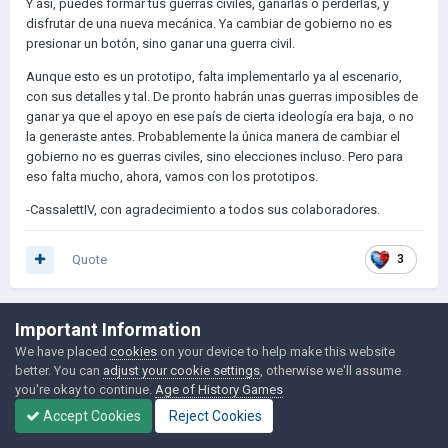
Y así, puedes formar tus guerras civiles, ganarlas o perderlas, y
disfrutar de una nueva mecánica. Ya cambiar de gobierno no es
presionar un botón, sino ganar una guerra civil.
Aunque esto es un prototipo, falta implementarlo ya al escenario,
con sus detalles y tal. De pronto habrán unas guerras imposibles de
ganar ya que el apoyo en ese país de cierta ideología era baja, o no
la generaste antes. Probablemente la única manera de cambiar el
gobierno no es guerras civiles, sino elecciones incluso. Pero para
eso falta mucho, ahora, vamos con los prototipos.
-CassalettIV, con agradecimiento a todos sus colaboradores.
Quote
3
Important Information
krauser3ful
939
We have placed
cookies
on your device to help make this website
better. You can
adjust your cookie settings
, otherwise we'll assume
Posted
July 31,
you're okay to continue.
Age of History Games
2020
Accept Cookies
Reject Cookies
Muy pero muy bueno!